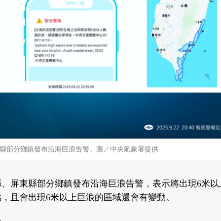
縣部分鄉鎮發布沿海巨浪告警。圖／中央氣象署提供
縣、屏東縣部分鄉鎮發布沿海巨浪告警，表示將出現6米以
點，且會出現6米以上巨浪的區域還會有變動。