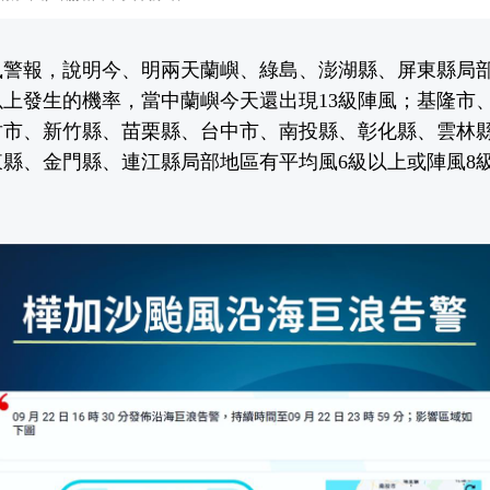
風警報，說明今、明兩天蘭嶼、綠島、澎湖縣、屏東縣局部
以上發生的機率，當中蘭嶼今天還出現13級陣風；基隆市
竹市、新竹縣、苗栗縣、台中市、南投縣、彰化縣、雲林
縣、金門縣、連江縣局部地區有平均風6級以上或陣風8