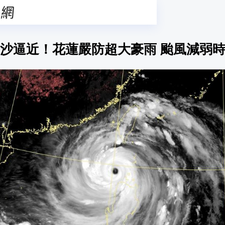
沙逼近！花蓮嚴防超大豪雨 颱風減弱