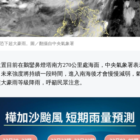
恐下超大豪雨。圖／翻攝自中央氣象署
置目前在鵝鑾鼻燈塔南方270公里處海面，中央氣象署
，未來強度將持續一段時間，進入南海後才會慢慢減弱，
超大豪雨等級降雨，呼籲民眾注意。