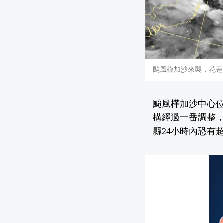
颱風樺加沙來襲，花蓮
颱風樺加沙中心位
構經過一番調整
縣24小時內恐有