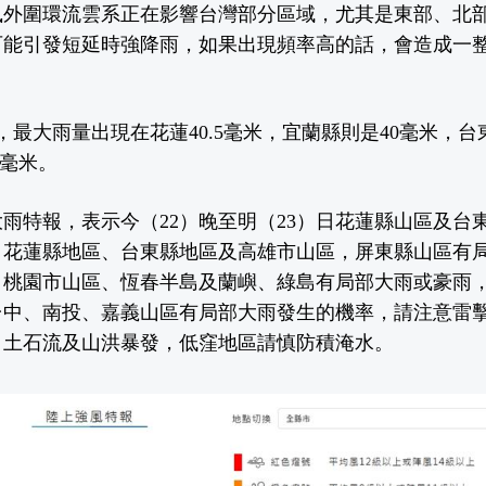
風外圍環流雲系正在影響台灣部分區域，尤其是東部、北
可能引發短延時強降雨，如果出現頻率高的話，會造成一
分，最大雨量出現在花蓮40.5毫米，宜蘭縣則是40毫米，
5毫米。
雨特報，表示今（22）晚至明（23）日花蓮縣山區及台
，花蓮縣地區、台東縣地區及高雄市山區，屏東縣山區有
、桃園市山區、恆春半島及蘭嶼、綠島有局部大雨或豪雨
台中、南投、嘉義山區有局部大雨發生的機率，請注意雷
、土石流及山洪暴發，低窪地區請慎防積淹水。