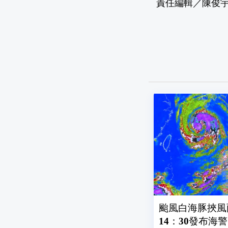
責任編輯／陳俊
颱風白海豚挾風
14：30發布海警