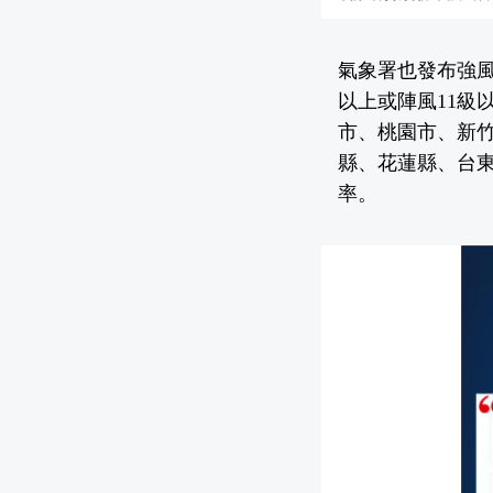
氣象署也發布強
以上或陣風11級
市、桃園市、新
縣、花蓮縣、台東
率。