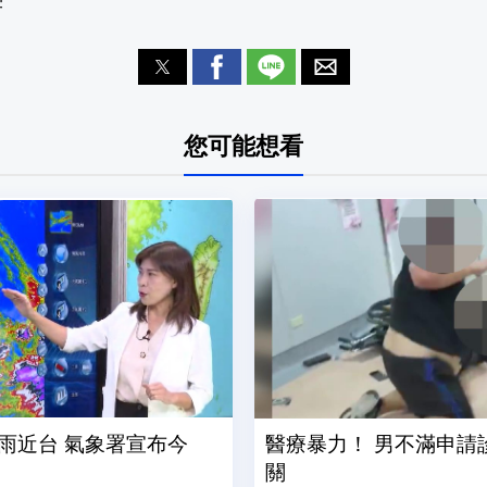
宇
您可能想看
雨近台 氣象署宣布今
醫療暴力！ 男不滿申請
關