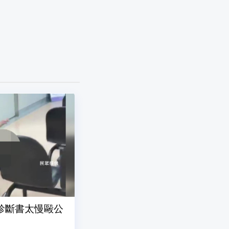
診斷書太慢毆公