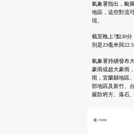
氣象署指出，颱
地區，這些對流
現。
截至晚上7點30
別是23毫米與22.
氣象署持續發布大
豪雨或超大豪雨
雨，宜蘭縣地區
部地區及新竹、
嚴防坍方、落石