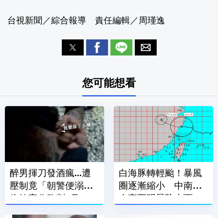
台視新聞／綜合報導 責任編輯／周瑾逸
您可能想看
醉男揮刀發酒瘋...遭
白海豚轉輕颱！暴風
壓制竟「朝警便溺」
圈逐漸縮小 中南部
依妨害公務判2月
今夜至明晨防大雨