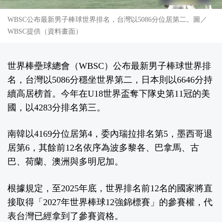
WBSC公布最新男子棒球世界排名，台灣以5086分位居第二。圖／
WBSC提供（資料畫面）
世界棒壘球總會（WBSC）公布最新男子棒球世界排
名，台灣以5086分穩坐世界第二，日本則以6646分持
續高居榜首。今年在U18世界盃奪下隊史第11冠的美
國，以4283分排名第三。
南韓以4169分位居第4，委內瑞拉排名第5，墨西哥退
居第6，其餘前12名依序為波多黎各、巴拿馬、古
巴、荷蘭、澳洲與多明尼加。
根據規定，至2025年底，世界排名前12名的國家將直
接取得「2027年世界棒球12強錦標賽」的參賽權，代
表台灣已經拿到了參賽資格。