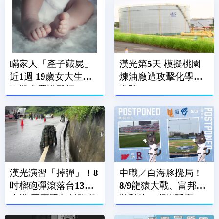
瞞家人「產子藏屍」
漢光第5天 模擬桃園
近1週 19歲女大生涉
煉油廠遭攻擊化學兵
犯殺人罪遭聲押
進駐
漢光演習「掉彈」！8
中職／白海豚攪局！
吋榴砲彈滾落台13線
8/9龍猿大戰、富邦悍
水溝 國軍緊急封路搬
將對統一獅皆延賽
運