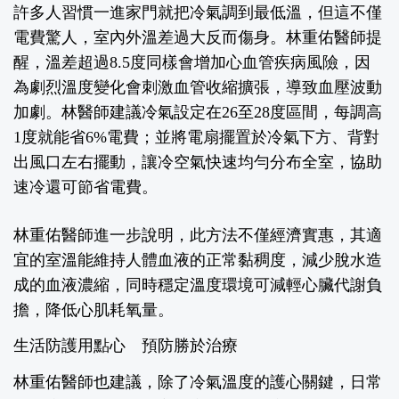
許多人習慣一進家門就把冷氣調到最低溫，但這不僅
電費驚人，室內外溫差過大反而傷身。林重佑醫師提
醒，溫差超過8.5度同樣會增加心血管疾病風險，因
為劇烈溫度變化會刺激血管收縮擴張，導致血壓波動
加劇。林醫師建議冷氣設定在26至28度區間，每調高
1度就能省6%電費；並將電扇擺置於冷氣下方、背對
出風口左右擺動，讓冷空氣快速均勻分布全室，協助
速冷還可節省電費。
林重佑醫師進一步說明，此方法不僅經濟實惠，其適
宜的室溫能維持人體血液的正常黏稠度，減少脫水造
成的血液濃縮，同時穩定溫度環境可減輕心臟代謝負
擔，降低心肌耗氧量。
生活防護用點心 預防勝於治療
林重佑醫師也建議，除了冷氣溫度的護心關鍵，日常