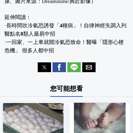
康
、圖片來源：Dreamstime/典匠影像）
延伸閱讀：
·
長時間吹冷氣恐誘發「4種病」！自律神經失調入列
醫點名8類人最易中招
·
一回家、一上車就開冷氣恐致命！醫曝「隱形心梗
危機」 很多人都中招
您可能想看