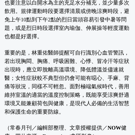
也要注意以白開水為主的充足水分補充，並少量多次
飲用。規律運動時段要選擇清晨或傍晚涼爽時段，避
免上午10點到下午2點的烈日當頭容易引發中暑等問
題，或是烈日時段選擇室內瑜伽、伸展操等輕度運動
也都是好選擇。
重要的是，林重佑醫師提醒可自行識別心血管警訊，
若出現胸悶、胸痛、呼吸困難、心悸、冒冷汗等症狀
出現時，應立即脫離高溫環境、降低體溫並儘速就
醫；女性症狀較不典型但仍會可能有噁心、手麻、背
痛等狀況，同樣不可輕忽。面對極端氣候時代，善用
維持室溫的適當的溫度控制策略，既能享受涼爽舒適
環境又能兼顧荷包與健康，是現代人必備的生活智慧
和保護生命的重要防線。
（常春月刊／編輯部整理、文章授權提供／
NOW健