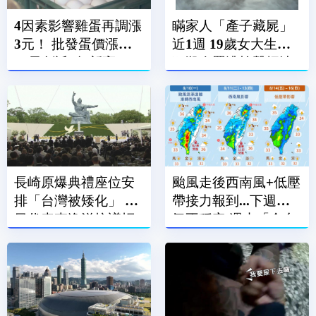
4因素影響雞蛋再調漲
瞞家人「產子藏屍」
3元！ 批發蛋價漲到
近1週 19歲女大生涉
49元創近2年新高
犯殺人罪遭檢聲押法
院飭回
長崎原爆典禮座位安
颱風走後西南風+低壓
排「台灣被矮化」 駐
帶接力報到...下週天
日代表李逸洋抗議拒
氣不穩定 週末「全台
絕出席
有雨」