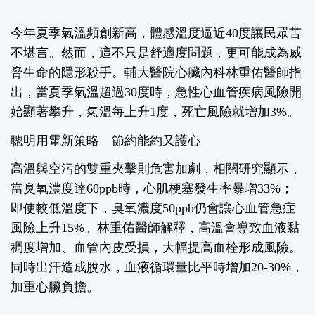
今年夏季氣溫頻創新高，體感溫度逼近40度讓民眾苦
不堪言。然而，這不只是舒適度問題，更可能成為威
脅生命的隱形殺手。輔大醫院心臟內科林重佑醫師指
出，當夏季氣溫超過30度時，急性心血管疾病風險開
始顯著攀升，氣溫每上升1度，死亡風險就增加3%。
聰明用電新策略 節約能約又護心
高溫與空污的雙重夾擊則危害加劇，相關研究顯示，
當臭氧濃度達60ppb時，心肌梗塞發生率暴增33%；
即使較低溫度下，臭氧濃度50ppb仍會讓心血管急症
風險上升15%。林重佑醫師解釋，高溫會導致血液黏
稠度增加、血管內皮受損，大幅提高血栓形成風險。
同時出汗造成脫水，血液循環量比平時增加20-30%，
加重心臟負擔。