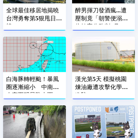
全球最佳移居地揭曉
醉男揮刀發酒瘋...遭
台灣勇奪第5狠甩日.
壓制竟「朝警便溺」
韓
依妨害公務判2月
白海豚轉輕颱！暴風
漢光第5天 模擬桃園
圈逐漸縮小 中南部
煉油廠遭攻擊化學兵
今夜至明晨防大雨
進駐