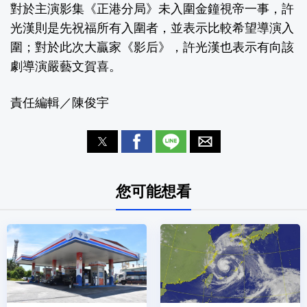
對於主演影集《正港分局》未入圍金鐘視帝一事，許
光漢則是先祝福所有入圍者，並表示比較希望導演入
圍；對於此次大贏家《影后》，許光漢也表示有向該
劇導演嚴藝文賀喜。
責任編輯／陳俊宇
您可能想看