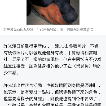
許光漢先前因為變壯，引起粉絲討論。圖／翻攝自許光漢@IG
許光漢日前難得更新IG，一連PO出多張照片，不過
有幾張照片可以發現他健身有成，手臂顯得相當粗
壯，展示了不一樣的帥氣風格，但在中國卻有不少粉
絲無法接受，認為健身後的他少了在《想見你》時的
少年感。
許光漢出席代言活動，也被媒體問到身體是否練壯，
他表示「是有變壯一點啦，但我覺得接下來的角色，
也需要這樣子的身體」，隨後他也提到今年要35了，
「年齡成長，身體也會跟著成長，要我50歲時長得跟