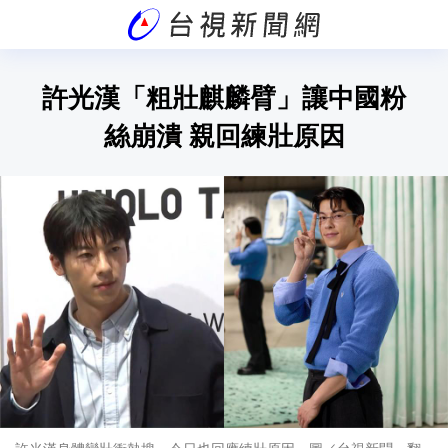
許光漢「粗壯麒麟臂」讓中國粉
絲崩潰 親回練壯原因