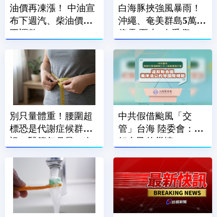
油價再凍漲！ 中油宣
白海豚挾強風暴雨！
布下週汽、柴油價格
沖繩、奄美群島5萬戶
不調整
停電 至少7人受傷
別只量體重！腰圍超
中共假借颱風「交
標恐是代謝症候群警
管」台海 陸委會：顧
訊 醫籲每月量一次
好自己的災情
腰