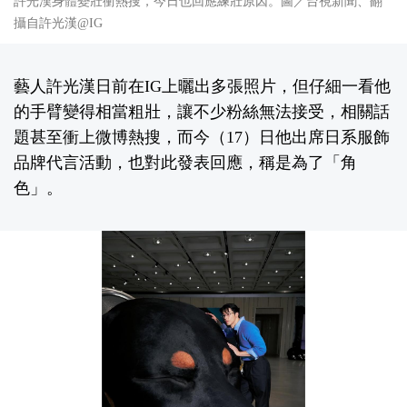
許光漢身體變壯衝熱搜，今日也回應練壯原因。圖／台視新聞、翻
攝自許光漢@IG
藝人許光漢日前在IG上曬出多張照片，但仔細一看他
的手臂變得相當粗壯，讓不少粉絲無法接受，相關話
題甚至衝上微博熱搜，而今（17）日他出席日系服飾
品牌代言活動，也對此發表回應，稱是為了「角
色」。