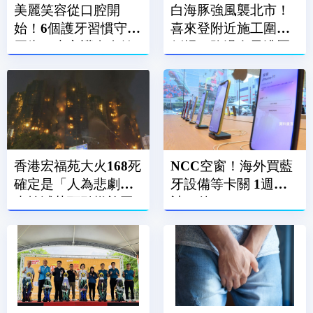
美麗笑容從口腔開
白海豚強風襲北市！
始！6個護牙習慣守住
喜來登附近施工圍籬
牙齒 也守護全身健
倒塌 路過女子遭壓
康
傷
香港宏福苑大火168死
NCC空窗！海外買藍
確定是「人為悲劇」
牙設備等卡關 1週累
未熄滅菸頭引燃施工
計86件
雜物