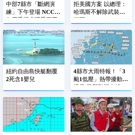
中部7縣市「斷網演
拒美國方案 以總理：
練」下午登場 NCC：
哈瑪斯不解除武裝不
勿用手機處理重要工
撤軍
作
紐約自由島快艇翻覆
4縣市大雨特報！「3
2死含1嬰兒
颱1低壓」熱帶擾動大
爆發 最新動態出爐