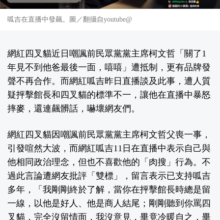
呱吉在直播中發飆。圖／翻攝自youtube@
網紅四叉貓近日嘲諷前民眾黨黨主席柯文哲「關了1
年見不到他爸最後一面，嘻嘻」遭抵制，更有品牌發
聲不再合作。而網紅呱吉昨日直播談及此事，遭人質
疑抨擊館長和四叉貓的標準不一，讓他在直播中暴怒
摔麥，還連飆髒話，嚇壞網友們。
網紅四叉貓因嘲諷前民眾黨黨主席柯文哲父喪一事，
引發喧然大波，而網紅呱吉11日在直播中表示自己與
他相同政治理念，但也不喜歡他的「肉搜」行為。不
過此言論遭網友批評「雙標」，留言表示已支持呱吉
多年，「我剛剛終於了解，當你在抨擊館長時總是留
一線，以他是好人、他是商人結尾；剛剛聽到你罵四
叉貓，完全沒留情面，我沒意見，畢竟冷暖自之，畢