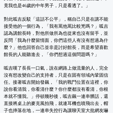
竟我也是46歲的中年男子，只是看透了。」
對此呱吉反駁「這話不公平」，稱自己只是在講不能
接受他的一個行為，「我有罵他罵比較兇嗎？」呱吉
認為講館長時，對他所做所為也從來也沒有留手，並
反問「我為什麼留情面，你們這些人有沒有想過為什
麼？」他也回答自己並非是討好館長，而是希望喜歡
館長的人能聽進去，「你們想過這個問題嗎？」
呱吉嘆了長長一口氣，說在網路上做流量的人，完全
沒有想改變自己的支持者，只是在固有領域內鞏固信
任。接著呱吉開始發飆，「我的戰鬥位置在這裡，你
說你看清我，你看清什麼？你什麼都沒有看清，你根
本就不懂我。」停頓幾秒後，呱吉飆一連串髒話，還
直接將桌上的麥克風拍飛，就連耳機也噴飛出去，帽
子也摔落在地，一連串失控行為讓聊天室大批網友嚇