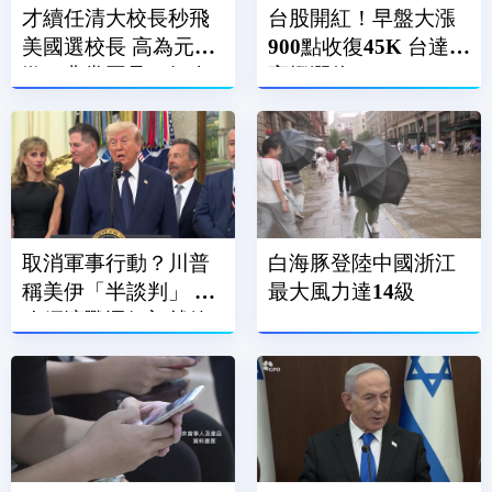
才續任清大校長秒飛
台股開紅！早盤大漲
美國選校長 高為元道
900點收復45K 台達電
歉：非常罕見、好奇
亮燈漲停
前往
取消軍事行動？川普
白海豚登陸中國浙江
稱美伊「半談判」 擬
最大風力達14級
改經濟戰逼伊朗就範