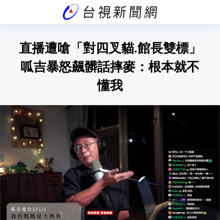
直播遭嗆「對四叉貓.館長雙標」
呱吉暴怒飆髒話摔麥：根本就不
懂我