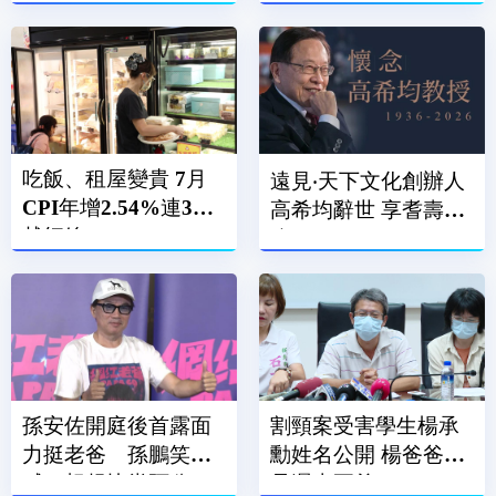
吃飯、租屋變貴 7月
遠見‧天下文化創辦人
CPI年增2.54%連3月
高希均辭世 享耆壽90
越紅線
歲
孫安佐開庭後首露面
割頸案受害學生楊承
力挺老爸 孫鵬笑
勳姓名公開 楊爸爸：
喊：想趕快當阿公
是遲來正義