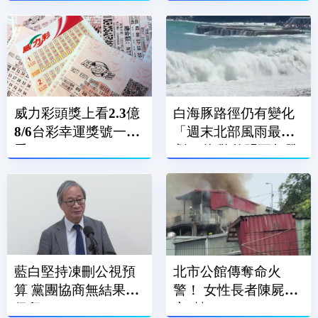
威力彩頭獎上看2.3億
白海豚路徑仍有變化
8/6台彩幸運獎號一次
「週末北部風雨最
看
劇」 海警估明下午發
布
藍白堅持凍刪公視預
北市公館傳奪命火
算 黨團協商無結果全
警！ 女性長者陳屍民
保留
宅2樓