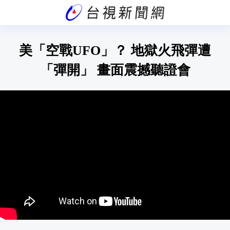
美「空戰UFO」？ 地獄火飛彈遭
「彈開」 畫面震撼聽證會