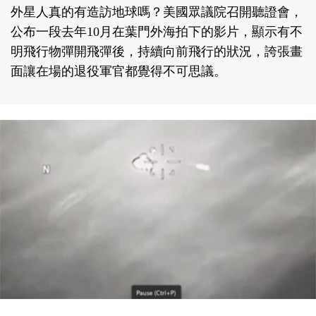
外星人真的有造訪地球嗎？美國眾議院召開聽證會，
公布一段去年10月在葉門外海拍下的影片，顯示有不
明飛行物彈開飛彈後，持續向前飛行的狀況，誇張畫
面讓在場的退役軍官都覺得不可思議。