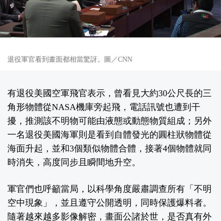
退役軍官看到畫面都相當驚訝。圖／CNN
有退役美國空軍飛官表示，曾看見大約30公尺長的三
角形物體從NASA機庫旁起飛，電話訊號也遭到干
擾，推測該不明物可能由液態或動態物質組成；另外
一名退役美國海軍則是看到自體發光的圓柱狀物體從
海面升起，並和3個類似物體合體，接著4個物體就同
時消失，高度同步且瞬間地升空。
軍官們也呼籲當局，以科學角度嚴肅調查所有「不明
空中現象」，並且遵守公開透明，同時保護爆料者。
隨著越來越多影像解密，畫面公諸於世，是否真有外