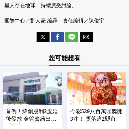
星人存在地球，持續廣受討論。
國際中心／劉人豪 編譯 責任編輯／陳俊宇
您可能想看
首例！緯創股利2度延
今彩539八百萬頭獎開
後發放 金管會給出
3注！ 獎落這2縣市
「警告」