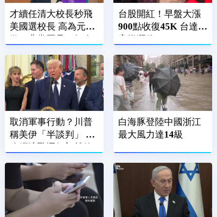
才續任清大校長秒飛
台股開紅！早盤大漲
美國選校長 高為元道
900點收復45K 台達電
歉：非常罕見、好奇
亮燈漲停
前往
取消軍事行動？川普
白海豚登陸中國浙江
稱美伊「半談判」 擬
最大風力達14級
改經濟戰逼伊朗就範