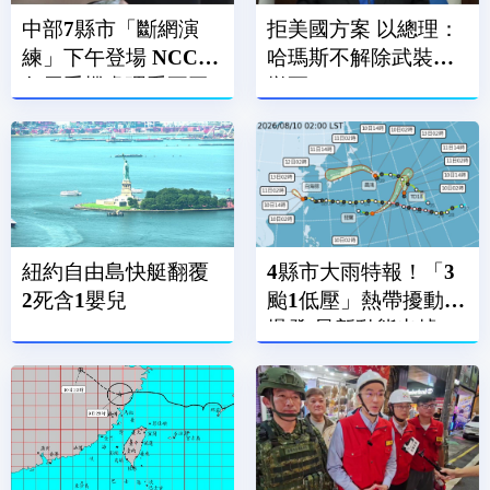
中部7縣市「斷網演
拒美國方案 以總理：
練」下午登場 NCC：
哈瑪斯不解除武裝不
勿用手機處理重要工
撤軍
作
紐約自由島快艇翻覆
4縣市大雨特報！「3
2死含1嬰兒
颱1低壓」熱帶擾動大
爆發 最新動態出爐