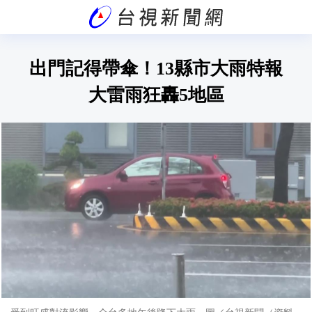
出門記得帶傘！13縣市大雨特報
大雷雨狂轟5地區