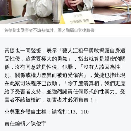
黃捷指出受害者不該被檢討。圖／翻攝自黃捷臉書
黃捷也一同聲援，表示「藝人江祖平勇敢揭露自身遭
受性侵，這需要極大的勇氣」，指出就算是親密的關
係，沒有同意就是性侵、犯罪，「沒有人該因為性
別、關係或權力差異而被迫受傷害」，黃捷也指出現
在此案司法程序已啟動，「除了釐清真相，我們更應
給予受害者支持，並強烈譴責任何形式的性暴力。受
害者不該被檢討，加害者才必須負責！」
※尊重身體自主權：請撥打113、110
責任編輯／陳俊宇