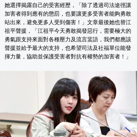
她選擇揭露自己的受害經歷，「除了透過司法途徑讓
加害者得到應有的懲罰，也要讓更多受害者能夠勇敢
站出來，避免更多人受到傷害！」文章最後她也替江
祖平聲援，「江祖平今天勇敢揭發惡行，需要極大的
勇氣跟支持來面對各種壓力及流言蜚語，我們都應該
聲援並給予最大的支持，也希望司法及社福單位能發
揮力量，協助並保護受害者對抗有權勢的加害者！」