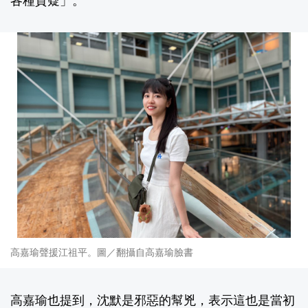
各種質疑」。
高嘉瑜聲援江祖平。圖／翻攝自高嘉瑜臉書
高嘉瑜也提到，沈默是邪惡的幫兇，表示這也是當初