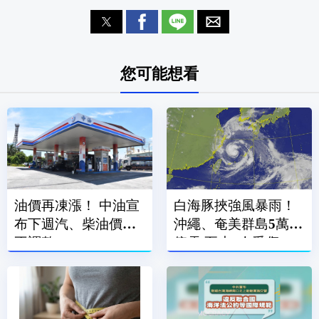
您可能想看
油價再凍漲！ 中油宣
白海豚挾強風暴雨！
布下週汽、柴油價格
沖繩、奄美群島5萬戶
不調整
停電 至少7人受傷