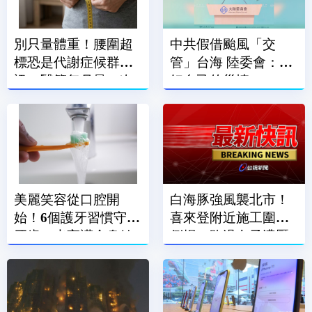
別只量體重！腰圍超
中共假借颱風「交
標恐是代謝症候群警
管」台海 陸委會：顧
訊 醫籲每月量一次
好自己的災情
腰
美麗笑容從口腔開
白海豚強風襲北市！
始！6個護牙習慣守住
喜來登附近施工圍籬
牙齒 也守護全身健
倒塌 路過女子遭壓
康
傷