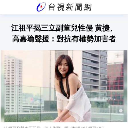
江祖平揭三立副董兒性侵 黃捷、
高嘉瑜聲援：對抗有權勢加害者