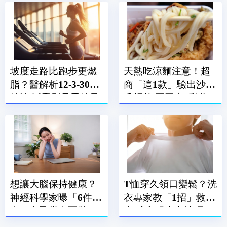
坡度走路比跑步更燃
天熱吃涼麵注意！超
脂？醫解析12-3-30訓
商「這1款」驗出沙門
練法 減重別只看熱量
氏桿菌 買回家1動作
消耗
很重要
想讓大腦保持健康？
T恤穿久領口變鬆？洗
神經科學家曝「6件
衣專家教「1招」救回
事」自己從來不做
來 晾衣服也有技巧