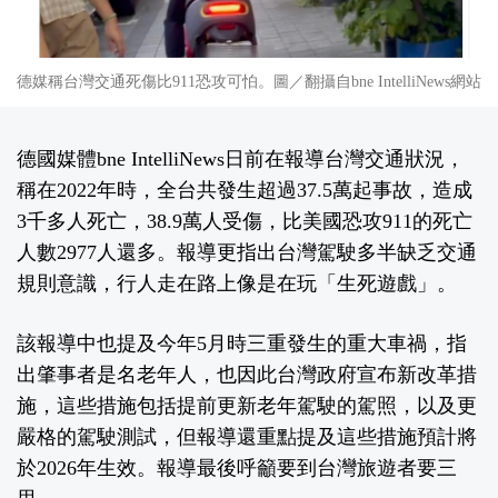
德媒稱台灣交通死傷比911恐攻可怕。圖／翻攝自bne IntelliNews網站
德國媒體bne IntelliNews日前在報導台灣交通狀況，
稱在2022年時，全台共發生超過37.5萬起事故，造成
3千多人死亡，38.9萬人受傷，比美國恐攻911的死亡
人數2977人還多。報導更指出台灣駕駛多半缺乏交通
規則意識，行人走在路上像是在玩「生死遊戲」。
該報導中也提及今年5月時三重發生的重大車禍，指
出肇事者是名老年人，也因此台灣政府宣布新改革措
施，這些措施包括提前更新老年駕駛的駕照，以及更
嚴格的駕駛測試，但報導還重點提及這些措施預計將
於2026年生效。報導最後呼籲要到台灣旅遊者要三