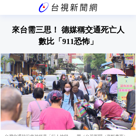
來台需三思！ 德媒稱交通死亡人
數比「911恐怖」