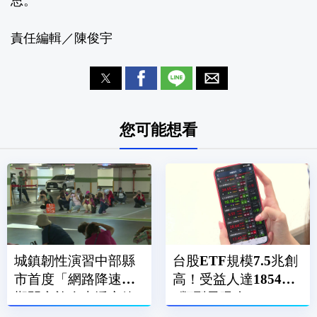
思。
責任編輯／陳俊宇
您可能想看
城鎮韌性演習中部縣
台股ETF規模7.5兆創
市首度「網路降速」
高！受益人達1854萬
期間實施人車淨空管
3類型最吸金
制