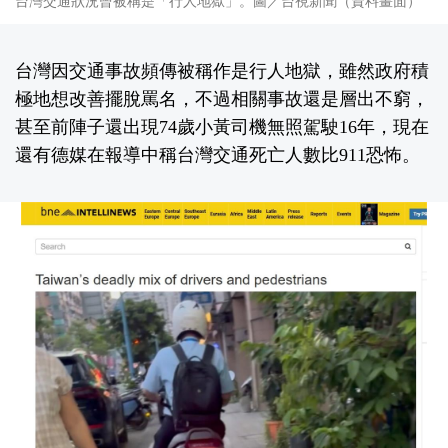
台灣交通狀況曾被稱是「行人地獄」。圖／台視新聞（資料畫面）
台灣因交通事故頻傳被稱作是行人地獄，雖然政府積
極地想改善擺脫罵名，不過相關事故還是層出不窮，
甚至前陣子還出現74歲小黃司機無照駕駛16年，現在
還有德媒在報導中稱台灣交通死亡人數比911恐怖。