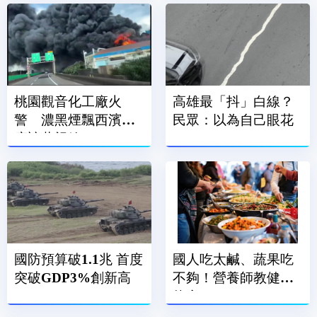
桃園觀音化工廠火
高雄最「抖」白線？
警 濃黑煙飄西濱一
民眾：以為自己眼花
度遮蔽視線
國防預算破1.1兆 首度
國人吃太鹹、蔬果吃
突破GDP3%創新高
不夠！營養師教健康
飲食