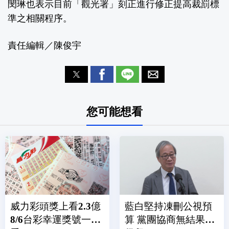
閔琳也表示目前「觀光署」刻正進行修正提高裁罰標
準之相關程序。
責任編輯／陳俊宇
您可能想看
威力彩頭獎上看2.3億
藍白堅持凍刪公視預
8/6台彩幸運獎號一次
算 黨團協商無結果全