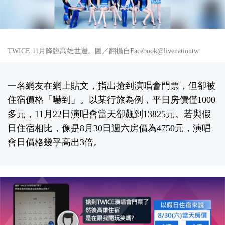
TWICE 11月降臨高雄世運。圖／翻攝自Facebook@livenationtw
一名網友在網上貼文，指出搶到演唱會門票，但卻被
住宿價格「嚇到」。以某行旅為例，平日房價僅1000
多元，11月22日演唱會當天卻飆到13825元。若與假
日住宿相比，像是8月30日週六房價為4750元，演唱
會日價格幾乎高出3倍。