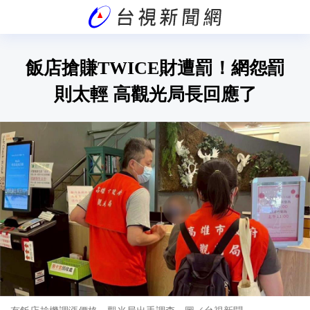
飯店搶賺TWICE財遭罰！網怨罰
則太輕 高觀光局長回應了