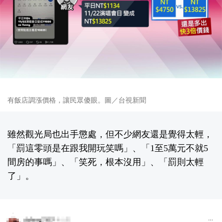
有飯店調漲價格，讓民眾傻眼。圖／台視新聞
雖然觀光局也出手懲處，但不少網友還是覺得太輕，
「罰這零頭是在跟我開玩笑嗎」、「1至5萬元不就5
間房的事嗎」、「笑死，根本沒用」、「罰則太輕
了」。