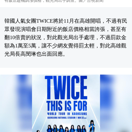
有飯店趁機調漲價格，觀光局出手調查。圖／台視新聞
韓國人氣女團TWICE將於11月在高雄開唱，不過有民
眾發現演唱會日期附近的飯店價格相當誇張，甚至有
翻10倍賣的狀況，對此觀光局出手處理，不過罰款金
額為1萬至5萬，讓不少網友覺得罰太輕，對此高雄觀
光局長高閔琳也出面回應。