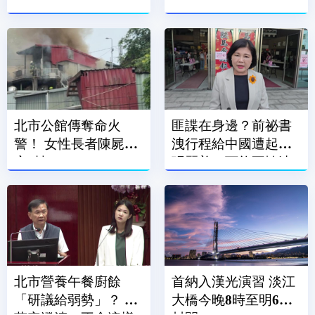
看
保留
北市公館傳奪命火
匪諜在身邊？前祕書
警！ 女性長者陳屍民
洩行程給中國遭起訴
宅2樓
張麗善：可能不慎洩
露
北市營養午餐廚餘
首納入漢光演習 淡江
「研議給弱勢」？ 蔣
大橋今晚8時至明6時