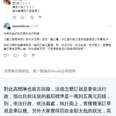
高閔琳回應網友。圖／翻攝自threads@高閔琳
對此高閔琳也留言回復，法規怎麼訂就是要依法行
政，指出目前法規的裁罰標準是一萬到五萬元罰鍰，
則，依法行政、依法裁處，執行面上，查獲幾筆訂單
就是乘以幾。另外大家覺得罰款金額太低的狀況，高