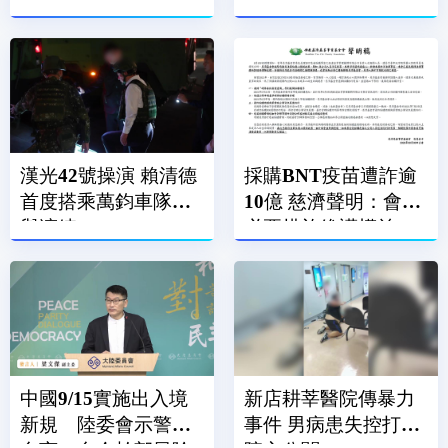
萬安澄清：不會這樣
封閉
做
漢光42號操演 賴清德
採購BNT疫苗遭詐逾
首度搭乘萬鈞車隊參
10億 慈濟聲明：會採
與演練
必要措施維護權益
中國9/15實施出入境
新店耕莘醫院傳暴力
新規 陸委會示警：
事件 男病患失控打傷