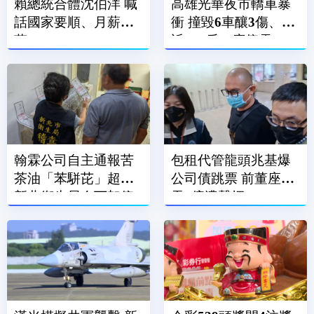
賴總統合體沈伯洋 喊
高雄光華夜市轎車暴
話國家要順、月薪破3
衝 撞毀6車釀3傷、附
萬
近600戶一度停電
翰霖公司自主通報苦
包租代管龍頭兆基爆
茶油「苯駢芘」超標
公司債跳票 前董座涉
新北衛生局令下架停
吞7億遭聲押
售