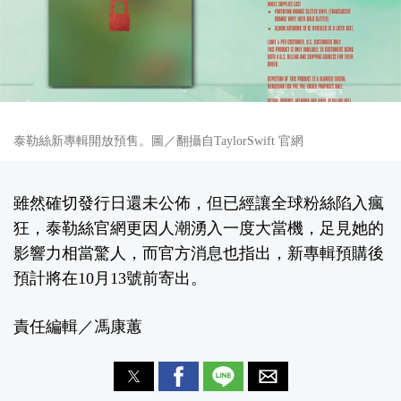
泰勒絲新專輯開放預售。圖／翻攝自TaylorSwift 官網
雖然確切發行日還未公佈，但已經讓全球粉絲陷入瘋
狂，泰勒絲官網更因人潮湧入一度大當機，足見她的
影響力相當驚人，而官方消息也指出，新專輯預購後
預計將在10月13號前寄出。
責任編輯／馮康蕙