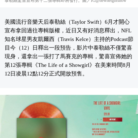
泰勒絲驚喜宣布第十二張專輯即將發行。圖／IG@newheightshow
美國流行音樂天后泰勒絲（Taylor Swift）6月才開心
宣布拿回過往專輯版權，近日又有好消息釋出，NFL
知名球星男友凱爾西（Travis Kelce）主持的Podcast節
目今（12）日釋出一段預告，影片中泰勒絲不僅驚喜
現身，還拿出一張打了馬賽克的專輯，驚喜宣佈她的
第12張專輯《The Life of a Showgirl》在美東時間8月
12日凌晨12點12分正式開放預售。