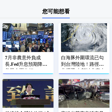
您可能想看
7月非農意外負成
白海豚外圍環流已勾
長.Fed升息預期降溫
到台灣陸地！路徑南
美股全面收紅
北擺盪 中部以北豪大
雨