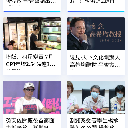
後發放 金管會給出
3注！ 獎落這2縣市
「警告」
吃飯、租屋變貴 7月
遠見‧天下文化創辦人
CPI年增2.54%連3月
高希均辭世 享耆壽90
越紅線
歲
孫安佐開庭後首露面
割頸案受害學生楊承
力挺老爸 孫鵬笑
勳姓名公開 楊爸爸：