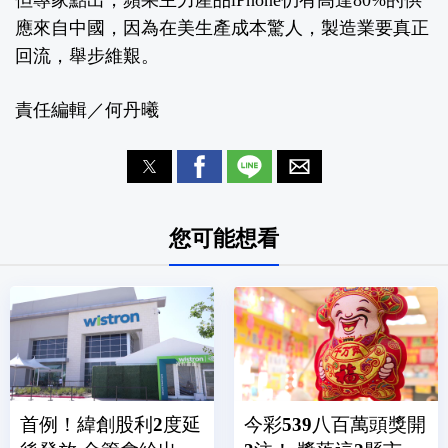
但專家點出，蘋果主力產品iPhone仍有高達80%的供
應來自中國，因為在美生產成本驚人，製造業要真正
回流，舉步維艱。
責任編輯／何丹曦
您可能想看
首例！緯創股利2度延
今彩539八百萬頭獎開