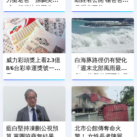
喊：想趕快當阿公
是遲來正義
威力彩頭獎上看2.3億
白海豚路徑仍有變化
8/6台彩幸運獎號一次
「週末北部風雨最
看
劇」 海警估明下午發
布
藍白堅持凍刪公視預
北市公館傳奪命火
算 黨團協商無結果全
警！ 女性長者陳屍民