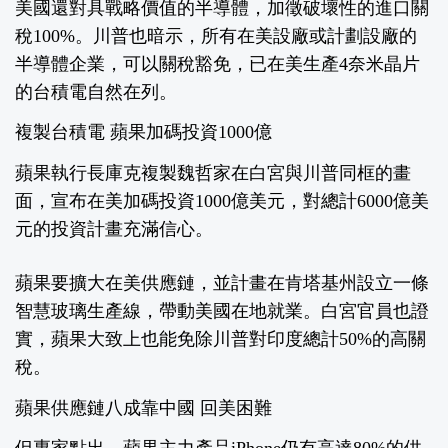
美國還對具戰略價值的半導體，加徵破壞性的進口關
稅100%。川普也暗示，所有在美設廠或計劃設廠的
半導體企業，可以關稅豁免，已在美生產4奈米晶片
的台積電自然在列。
複製台積電 蘋果加碼投資1000億
蘋果執行長庫克複製魏哲家在白宮與川普同框的畫
面，宣布在美加碼投資1000億美元，對總計6000億美
元的投資計畫充滿信心。
蘋果要擴大在美供應鏈，並計畫在肯塔基州設立一條
智慧玻璃生產線，帶動美國在地就業。白宮官員也證
實，蘋果大致上也能免除川普對印度總計50%的高關
稅。
蘋果供應鏈八成靠中國 回美困難