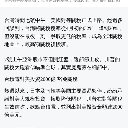
美國對等關稅開徵，台灣在原有稅率上加徵20%。圖／畫面攝自AP
台灣時間七號中午，美國對等關稅正式上路。經過多
回談判，台灣將關稅稅率從4月初的32%，降到20%，
但沒能在最後一刻，爭取更低的稅率，成為全球關稅
地圖上，較高額關稅後段班。
7號上午亞洲股市不但開紅盤，還節節上攻。川普的
關稅大砲看似瞄準全球，其實魔鬼藏在細節中。
台積電對美投資2000億 豁免關稅
幾週以來，日本及南韓等美國主要貿易夥伴，紛紛承
諾對美大規模投資，換取降低關稅，川普在對等關稅
生效前夕，欽點台積電，並列出對美投資金額達2000
億美元。