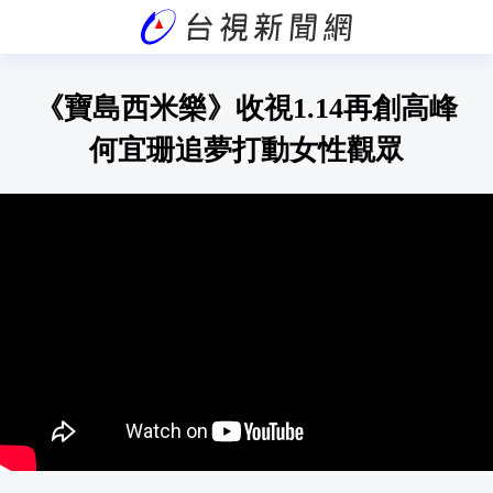
《寶島西米樂》收視1.14再創高峰
何宜珊追夢打動女性觀眾