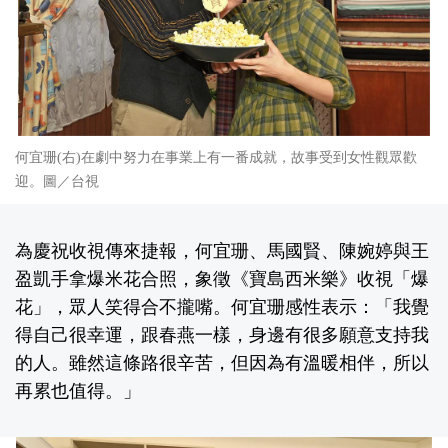
何宜珊(右)在劇中努力在事業上有一番成就，故事受到女性觀眾歡
迎。圖／台視
為慶祝收視傳來捷報，何宜珊、馬國賢、陳婉婷與王
盈凱手拿爆米花合照，象徵《寶島西米樂》收視「爆
花」，眾人笑得合不攏嘴。何宜珊感性表示：「我覺
得自己很幸運，跟春燕一樣，身邊有很多願意支持我
的人。雖然這條路很辛苦，但因為有溫暖相伴，所以
再累也值得。」