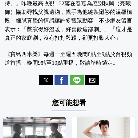
持。」昨晚最高收視1.32落在春燕為感謝秋興（亮曦
飾）協助尋找父親遺物，親手為他縫製襯衫的溫馨橋
段，細膩真摯的情感讓許多觀眾動容。不少網友留言
表示：「戲演得好溫暖，好喜歡這部劇」、「這才是
真正的家庭劇，沒有打打殺殺，卻更打動人心」
《寶島西米樂》每週一至週五晚間8點至9點於台視頻
道首播，晚間9點至10點重播，敬請準時鎖定。
您可能想看