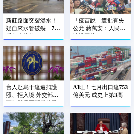
新莊路面突裂滲水！
「疫苗說」遭批有失
疑自來水管破裂 702
公允 蔣萬安：人民記
戶停水搶修
憶洗不掉
台人赴烏干達遭扣護
AI旺！七月出口達753
照、拒入境 外交部：
億美元 成史上第3高
可能與我國暫緩核發
簽證有關