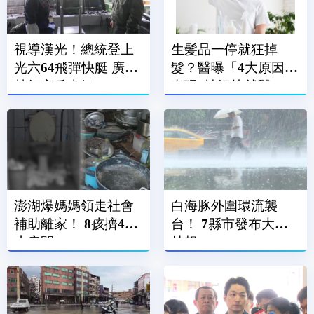
視導漢光！總統登上
生髮品一停就狂掉
光六64飛彈快艇 廣播
髮？醫曝「4大原因」
鼓舞官兵士氣
出現1情況快就醫
澎湖爆媽媽領走社會
白海豚外圍環流襲
補助離家！ 8孩擠4坪
台！ 7縣市發布大雨
小房間
特報