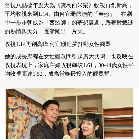
台視八點檔年度大戲《寶島西米樂》收視再創新高，
平均收視來到1.14。由何宜珊飾演的「春燕」，在劇
中一步步朝成為「西裝師」的夢想邁進，憑著對裁縫
的熱情與天分，逐漸闖出一片天。
收視1.14再創高峰 何宜珊追夢打動女性觀眾
她的成長歷程在女性觀眾間引起廣大共鳴，也反映在
收視表現上，家庭主婦收視飆破1.61，30-44歲女性平
均收視高達1.52，成為當晚最投入的觀眾群。