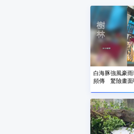
白海豚強風豪雨
頻傳 驚險畫面