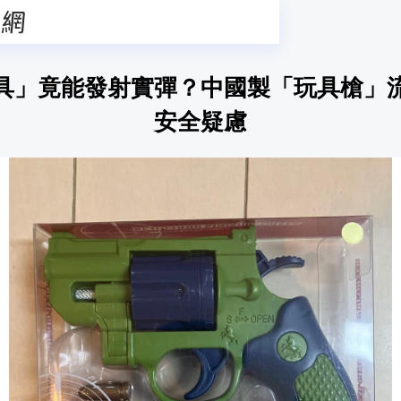
具」竟能發射實彈？中國製「玩具槍」
安全疑慮