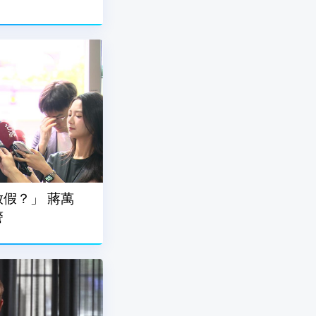
假？」 蔣萬
警