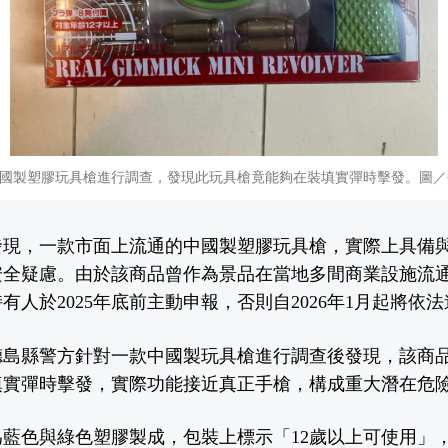
國製塑膠玩具槍進行調查，發現此玩具槍竟能夠在裝填實彈時擊發。圖／翻攝自
發現，一款市面上流通的中國製塑膠玩具槍，實際上具備
安全疑慮。由於該商品曾作為景品在當地多間商業設施流
有人於2025年底前主動申報，否則自2026年1月起將依
德島縣警方針對一款中國製玩具槍進行調查後發現，該商
填實彈時擊發，實際功能接近真正手槍，構成重大潛在危
藍色與綠色塑膠製成，包裝上標示「12歲以上可使用」