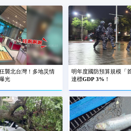
狂襲北台灣！多地災情
明年度國防預算規模「首破
曝光
達標GDP 3%！