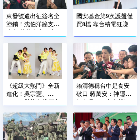
東發號遭出征簽名全
國安基金第9次護盤僅
塗銷！沈伯洋籲支持
買8檔 靠台積電狂賺
店家 蔣萬安也回應了
《超級大熱門》全新
賴清德稱台中是食安
進化！吳宗憲、
破口 蔣萬安：神隱一
Lulu、陳漢典鐵三角
個多月、一出來就卸
再合體
責