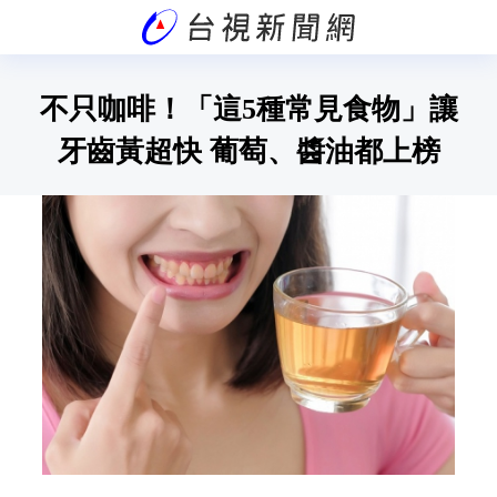
不只咖啡！「這5種常見食物」讓
牙齒黃超快 葡萄、醬油都上榜