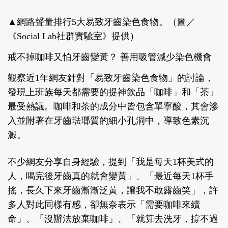
▲網路聲量排行5大易致牙齒染色食物。（圖／
《Social Lab社群實驗室》提供）
戒不掉咖啡又怕牙齒變黃？ 善用吸管減少染色機會
觀察近1年網友針對「易致牙齒染色食物」的討論，
發現上班族每天都需要的提神飲品「咖啡」和「茶」
最受熱議。咖啡和茶的成分中皆包含單寧酸，其會滲
入並附著在牙齒琺瑯質的細小孔洞中，導致色素沉
澱。
不少網友分享自身經驗，提到「我是每天1杯美式的
人，喝完後牙齒真的就會變黃」、「最近每天1杯手
搖，長久下來牙齒漸漸泛黃，讓我不敢露齒笑」，許
多人對此同樣有感，卻無奈表示「需要咖啡來續
命」、「沒辦法放棄咖啡」、「就算去洗牙，撐不過