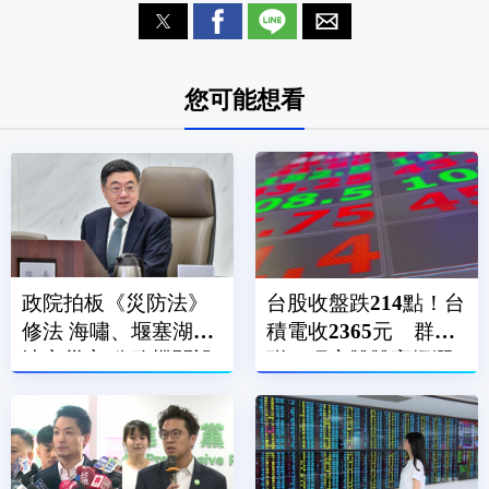
您可能想看
政院拍板《災防法》
台股收盤跌214點！台
修法 海嘯、堰塞湖列
積電收2365元 群
法定災害 公務機關設
聯、旺宏雙雙亮燈漲
災防長
停