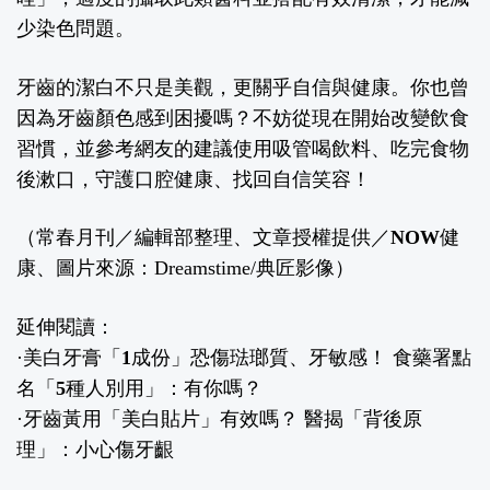
少染色問題。
牙齒的潔白不只是美觀，更關乎自信與健康。你也曾
因為牙齒顏色感到困擾嗎？不妨從現在開始改變飲食
習慣，並參考網友的建議使用吸管喝飲料、吃完食物
後漱口，守護口腔健康、找回自信笑容！
（常春月刊／編輯部整理、文章授權提供／
NOW健
康
、圖片來源：Dreamstime/典匠影像）
延伸閱讀：
·
美白牙膏「1成份」恐傷琺瑯質、牙敏感！ 食藥署點
名「5種人別用」：有你嗎？
·
牙齒黃用「美白貼片」有效嗎？ 醫揭「背後原
理」：小心傷牙齦