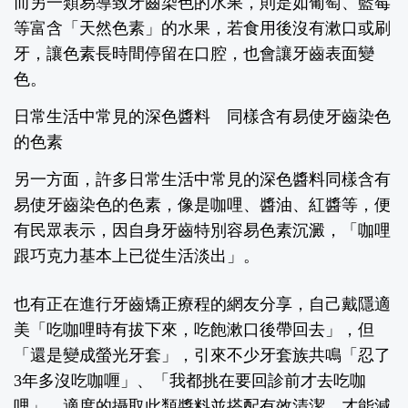
而另一類易導致牙齒染色的水果，則是如葡萄、藍莓
等富含「天然色素」的水果，若食用後沒有漱口或刷
牙，讓色素長時間停留在口腔，也會讓牙齒表面變
色。
日常生活中常見的深色醬料 同樣含有易使牙齒染色
的色素
另一方面，許多日常生活中常見的深色醬料同樣含有
易使牙齒染色的色素，像是咖哩、醬油、紅醬等，便
有民眾表示，因自身牙齒特別容易色素沉澱，「咖哩
跟巧克力基本上已從生活淡出」。
也有正在進行牙齒矯正療程的網友分享，自己戴隱適
美「吃咖哩時有拔下來，吃飽漱口後帶回去」，但
「還是變成螢光牙套」，引來不少牙套族共鳴「忍了
3年多沒吃咖喱」、「我都挑在要回診前才去吃咖
哩」，適度的攝取此類醬料並搭配有效清潔，才能減