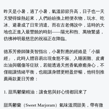
昨天是小暑，過了小暑，氣溫節節升高，日子也一天
天變得燥熱起來，人們紛紛換上輕便衣物，玩水、吃
冰、避暑成了日常消遣。而在古老傳說中，這時的大
地也正進入最豐饒的時刻——陽光和煦、萬物繁盛，
彷彿神明最慈悲的祝福正在降臨。
德系芳療師陳美智指出，小暑對應的經絡是「小腸
經」，此時人體容易出現食慾不振、入睡困難、皮膚
出油與曬傷等症狀，若能透過天然香氣療癒身心，不
僅能讓情緒平衡，也能讓身體更輕盈舒暢，他特別推
薦兩款夏日芳療：
1.
甜馬鬱蘭精油：讓食慾與好心情都回來了
甜馬鬱蘭（
Sweet Marjoram
）氣味溫潤甜美，帶有微