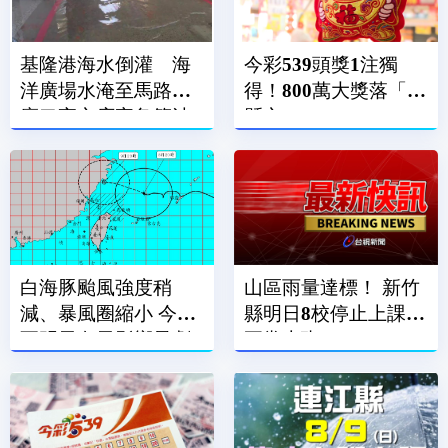
基隆港海水倒灌 海
今彩539頭獎1注獨
洋廣場水淹至馬路、
得！800萬大獎落「這
廟口夜市店家急築沙
縣市」
包牆擋水
白海豚颱風強度稍
山區雨量達標！ 新竹
減、暴風圈縮小 今晚
縣明日8校停止上課、
至明天白天影響最劇
正常上班
烈