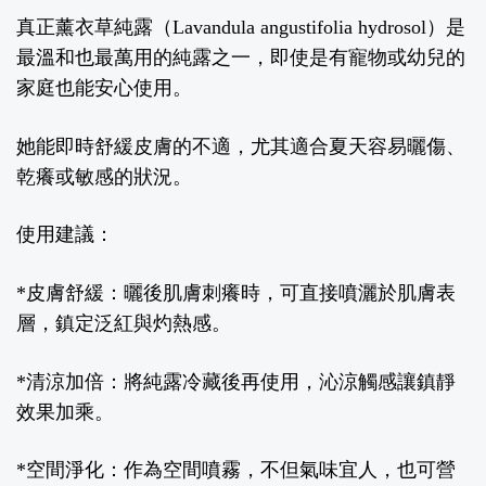
真正薰衣草純露（
Lavandula angustifolia hydrosol
）是
最溫和也最萬用的純露之一，即使是有寵物或幼兒的
家庭也能安心使用。
她能即時舒緩皮膚的不適，尤其適合夏天容易曬傷、
乾癢或敏感的狀況。
使用建議：
*
皮膚舒緩：曬後肌膚刺癢時，可直接噴灑於肌膚表
層，鎮定泛紅與灼熱感。
*
清涼加倍：將純露冷藏後再使用，沁涼觸感讓鎮靜
效果加乘。
*
空間淨化：作為空間噴霧，不但氣味宜人，也可營