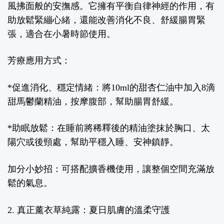
風拂面般的安撫感。它擁有平衡自律神經的作用，有
助放鬆緊繃心緒，還能改善消化不良、舒緩腸胃緊
張，適合在小暑時節使用。
芳療應用方式：
*
促進消化、穩定情緒：將
10ml
的甜杏仁油中加入
8
滴
甜馬鬱蘭精油，按摩腹部，幫助腸胃舒緩。
*
助眠放鬆：在睡前將稀釋後的精油塗抹於胸口、太
陽穴或後頸處，幫助平穩入睡、安神鎮靜。
加分小妙招：可搭配擴香機使用，讓整個空間充滿放
鬆的氣息。
2.
真正薰衣草純露：夏日肌膚的溫柔守護