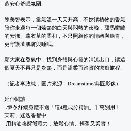
造安心舒眠氛圍。
陳美智表示，當氣溫一天天升高，不妨讓植物的香氣
陪你走過每一個燥熱的白天與悶熱的夜晚，甜馬鬱蘭
的安撫、薰衣草的柔和，不只照顧你的情緒與腸胃，
更守護著肌膚與睡眠。
願大家在香氣中，找到身體與心靈的清涼出口，讓這
個夏天不再只是炎熱，而是溫柔而踏實的療癒旅程。
（記者李政純，圖片來源：Dreamstime/典匠影像）
延伸閱讀：
.
懷孕舒緩身體不適「這4種成分精油」千萬別用！
茉莉、迷迭香都中
.
用精油喚醒循環力，放鬆心情、輕盈又緊實！