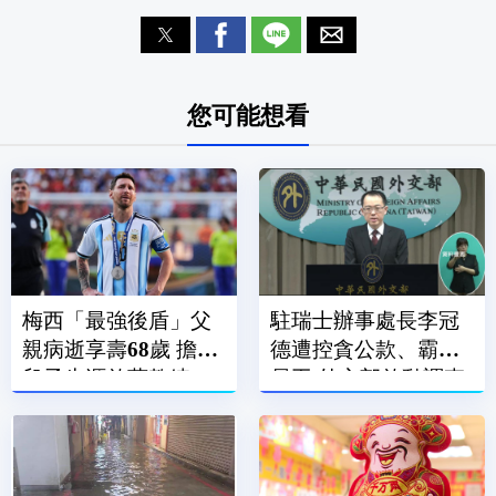
您可能想看
梅西「最強後盾」父
駐瑞士辦事處長李冠
親病逝享壽68歲 擔任
德遭控貪公款、霸凌
兒子生涯啟蒙教練、
員工 外交部啟動調查
經紀人