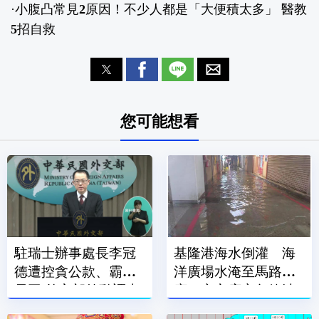
·
小腹凸常見2原因！不少人都是「大便積太多」 醫教
5招自救
您可能想看
駐瑞士辦事處長李冠
基隆港海水倒灌 海
德遭控貪公款、霸凌
洋廣場水淹至馬路、
員工 外交部啟動調查
廟口夜市店家急築沙
包牆擋水