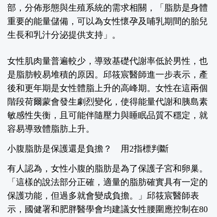
部，分佈形態與生殖系統的需求相關，「脂肪是身體
重要的能量儲備，可以為女性懷孕及哺乳期間的胎兒
生長和乳汁分泌提供支持」。
女性肌肉量普遍較少，導致基礎代謝率低於男性，也
是脂肪較易堆積的原因。邱筱宸醫師進一步表示，產
後和更年期是女性體脂上升的高峰期。女性在這兩個
階段荷爾蒙會發生劇烈變化，使得能量代謝和胰島素
敏感性失衡，且可能伴隨壓力與睡眠品質不穩定，就
容易導致體脂肪上升。
小腹脂肪是保護還是負擔？ 用2指標判斷
有人認為，女性小腹的脂肪是為了保護子宮和卵巢。
「這樣的說法部分正確，適量的脂肪確實具有一定的
保護功能，但過多就會變成負擔。」邱筱宸醫師表
示，國健署和肥胖醫學會均建議女性腰圍應控制在80