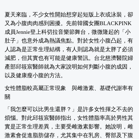
夏天來臨，不少女性開始想穿起短版上衣或泳裝，卻
又為小腹肉肉感到困擾。先前韓國女團BLACKPINK
成員Jennie登上科切拉音樂節舞台，微微隆起的「小
肚子」也意外成為熱議焦點。對於女性小腹凸起，有
人認為是正常生理結構，有人則認為就是太胖了必須
減肥，但其實也有可能是健康警訊。台北慈濟醫院婦
產部邱筱宸醫師就為大家說明如何判斷小腹的成因，
以及健康瘦小腹的方法。
女性體脂較高屬正常現象 與雌激素、基礎代謝率有
關
「我怎麼可以比男生還胖？」是許多女性揮之不去的
煩惱。對此邱筱宸醫師指出，女性體脂率高於男性其
實是正常生理差異，主要受雌激素影響。她說明，雌
激素會促進脂肪儲存，尤其集中在乳房、臀部及下腹