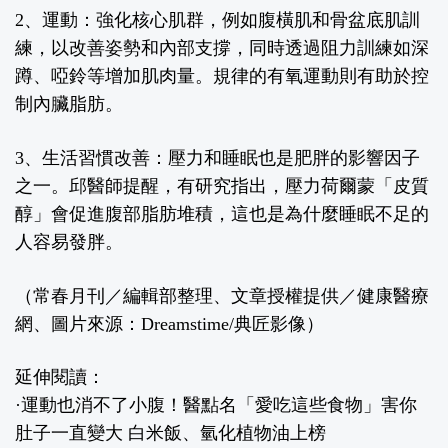
2、運動：
強化核心肌群，例如腹橫肌和骨盆底肌訓
練，以改善姿勢和內部支撐，同時透過阻力訓練如深
蹲、啞鈴等增加肌肉量。規律的有氧運動則有助於控
制內臟脂肪。
3、生活習慣改善：
壓力和睡眠也是肥胖的影響因子
之一。邱醫師提醒，有研究指出，壓力荷爾蒙「皮質
醇」會促進腹部脂肪堆積，這也是為什麼睡眠不足的
人容易發胖。
（常春月刊／編輯部整理、文章授權提供／健康醫療
網、圖片來源：Dreamstime/典匠影像）
延伸閱讀：
·
運動也消不了小腹！醫點名「愛吃這些食物」害你
肚子一直變大 白米飯、氫化植物油上榜