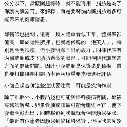
公分以下。當腰圍超標時，就不能再用「脂肪是為了
保護內臟器官」來解釋，而是要警惕內臟脂肪過多可
能帶來的健康隱患。
邱醫師也提到，還有一類人體重看似正常、體脂率卻
偏高，屬於隱性肥胖，也就是俗稱的「泡芙人」。特
別是明明很瘦、但小腹明顯凸出的族群，同樣代表有
內臟脂肪或皮下脂肪過高的狀況，可能伴隨代謝異常
方面的健康問題。因此小腹脂肪是保護還是負擔，還
是要根據腰圍和體脂率這兩項重要指標進行評估。
小腹凸起合併這些症狀要注意 可能是疾病作祟
除了肥胖外，小腹凸起也可能與婦科疾病有關。邱筱
宸醫師解釋，卵巢囊腫或腫瘤可能會壓迫器官，使下
腹部明顯凸出，同時壓迫到膀胱就會伴隨頻尿症狀。
「最近有位患者因頻尿到泌尿科求診，但症狀未見改