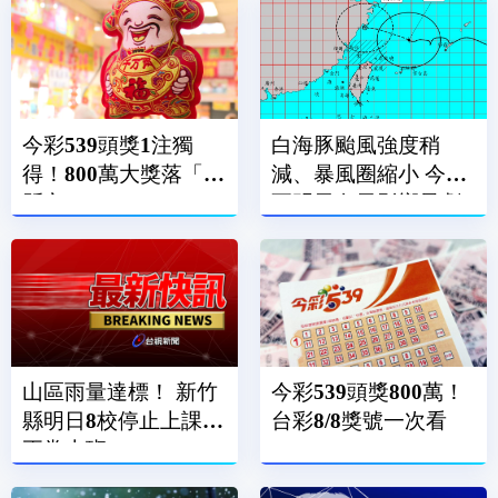
今彩539頭獎1注獨
白海豚颱風強度稍
得！800萬大獎落「這
減、暴風圈縮小 今晚
縣市」
至明天白天影響最劇
烈
山區雨量達標！ 新竹
今彩539頭獎800萬！
縣明日8校停止上課、
台彩8/8獎號一次看
正常上班