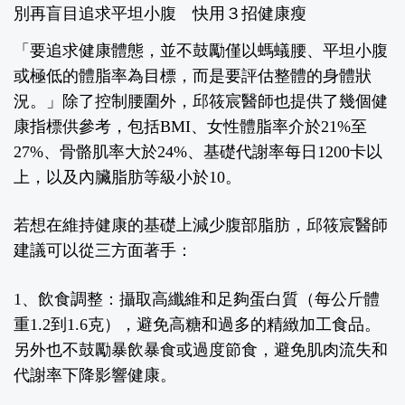
別再盲目追求平坦小腹 快用３招健康瘦
「要追求健康體態，並不鼓勵僅以螞蟻腰、平坦小腹
或極低的體脂率為目標，而是要評估整體的身體狀
況。」除了控制腰圍外，邱筱宸醫師也提供了幾個健
康指標供參考，包括BMI、女性體脂率介於21%至
27%、骨骼肌率大於24%、基礎代謝率每日1200卡以
上，以及內臟脂肪等級小於10。
若想在維持健康的基礎上減少腹部脂肪，邱筱宸醫師
建議可以從三方面著手：
1、飲食調整：
攝取高纖維和足夠蛋白質（每公斤體
重1.2到1.6克），避免高糖和過多的精緻加工食品。
另外也不鼓勵暴飲暴食或過度節食，避免肌肉流失和
代謝率下降影響健康。