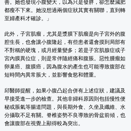
善。她也發現小腹變大，以為只是發胖，卻怎麼減肥
都瘦不下來。她沒想過兩個症狀其實有關聯，直到轉
至婦產科才確診。」
此外，子宮肌瘤，尤其是漿膜下肌瘤是向子宮外的腹
腔生長，也會讓小腹隆起，有些患者還會摸到局部有
不對稱的硬塊，或月經量變多；若是子宮肌腺症或子
宮內膜異位症，則是常伴隨經痛和腹脹。惡性腫瘤如
卵巢癌、腹膜癌，因為腹水的產生也可能導致腹部在
短時間內異常脹大，並影響食慾和體重。
邱醫師提醒，如果小腹凸起合併有上述症狀，建議及
早接受進一步的檢查。其他非婦科原因則包括慢性便
秘或脹氣等腸道問題，與長期外食、久坐及纖維、水
分攝取不足有關。脊椎姿勢不良導致的骨盆前傾，也
會讓腹部在視覺上顯得較為突出。