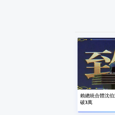
賴總統合體沈伯
破3萬