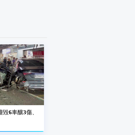
撞毀6車釀3傷、