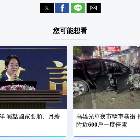
您可能想看
洋 喊話國家要順、月薪
高雄光華夜市轎車暴衝 
附近600戶一度停電