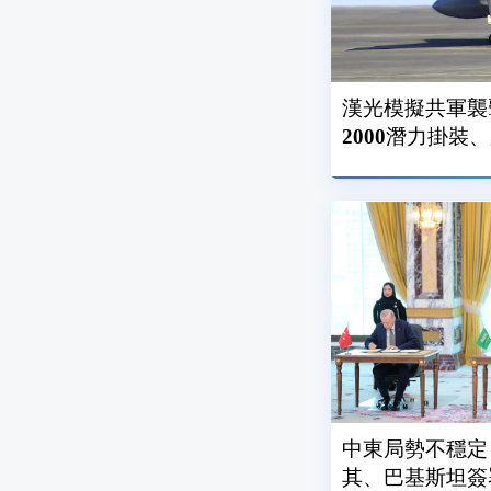
漢光模擬共軍襲
2000潛力掛裝
中東局勢不穩定
其、巴基斯坦簽