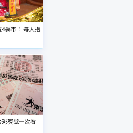
這4縣市！ 每人抱
7台彩獎號一次看