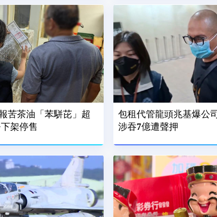
報苦茶油「苯駢芘」超
包租代管龍頭兆基爆公司
令下架停售
涉吞7億遭聲押