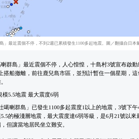
島」最近震個不停，不到2週已累積發生1100多起地震。圖／翻攝自日本
噶喇群島」最近震個不停，人心惶惶，十島村3號宣布啟動
早上搭船撤離，前往鹿兒島市區，並預計暫住一個星期，這
難。
規模5.5地震 最大震度6弱
「吐噶喇群島」已發生1100多起震度1以上的地震，3號下
5.5的極淺層地震，最大震度達6弱等級，是6月21號以
嘯，但讓當地居民坐立難安。