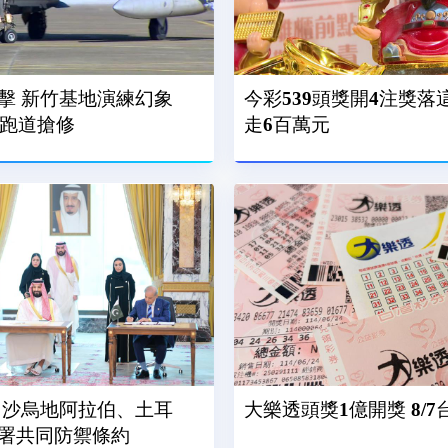
擊 新竹基地演練幻象
今彩539頭獎開4注獎落
、跑道搶修
走6百萬元
 沙烏地阿拉伯、土耳
大樂透頭獎1億開獎 8/
署共同防禦條約