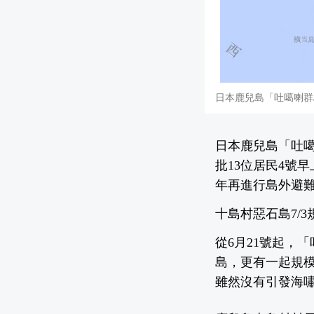
日本鹿兒島「吐噶喇群
日本鹿兒島「吐
批13位居民4號
年再進行島外避
十島村惡石島7/3
從6月21號起，
島，更有一起規模
雖然沒有引發海