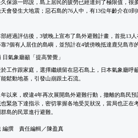
長久保源一郎說，島上居民的疲勞已經達到了極限值，很
天會發生大地震；惡石島的76人中，有13位年齡介在0到
部經過評估後，3號晚上宣布了島外避難計畫，首批13人
靠7個有人居住的島嶼，並預計在4號傍晚抵達鹿兒島市
 日氣象廳籲「提高警覺」
礙於工作跟家庭，選擇繼續留在惡石島上，日本氣象廳呼
可能鬆動地基，引發山崩跟土石流。
21年以來，睽違4年再次展開島外避難行動，撤離的島民
茂也緊急下達指示，密切掌握各地受災狀況，當局也正在
喇群島的民眾進行避難。
 編撰 責任編輯／陳盈真