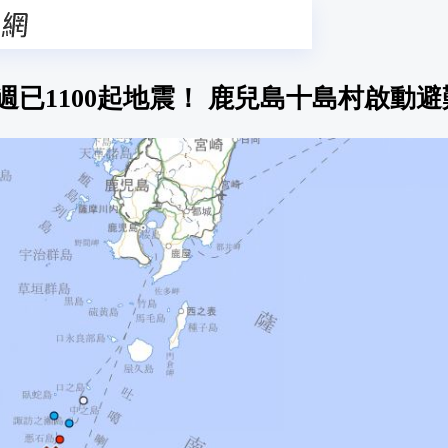
週已1100起地震！ 鹿兒島十島村啟動