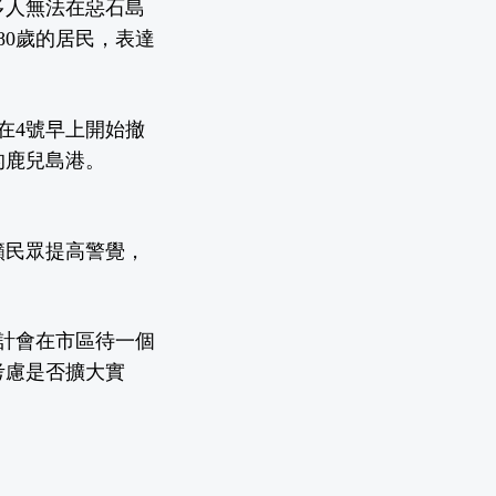
多人無法在惡石島
80歲的居民，表達
在4號早上開始撤
的鹿兒島港。
籲民眾提高警覺，
預計會在市區待一個
考慮是否擴大實