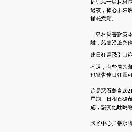
鹿兒島十島村村
過夜，擔心未來幾
撤離意願。
十島村災害對策本
離，船隻沿途會停
連日狂震恐引山崩
不過，有些居民
也警告連日狂震
這是惡石島自20
星期。日相石破
施，讓其他吐噶
國際中心／張永騰