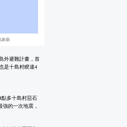
氣象廳
島外避難計畫，首
也是十島村睽違4
午4點多十島村惡石
來最強的一次地震，