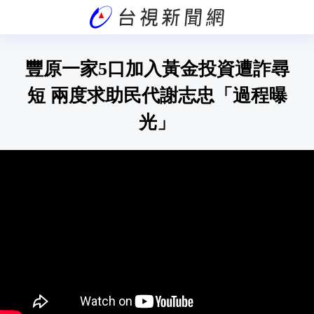
豐原一家5口加入黃金投資遭詐尋
短 兩度求助民代謝志忠「過程曝
光」