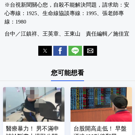
※台視新聞關心您，自殺不能解決問題，請求助：安
心專線：1925、生命線協談專線：1995、張老師專
線：1980
台中／江鎮祥、王英章、王東山 責任編輯／施佳宜
您可能想看
醫療暴力！ 男不滿申
台股開高走低！ 早盤