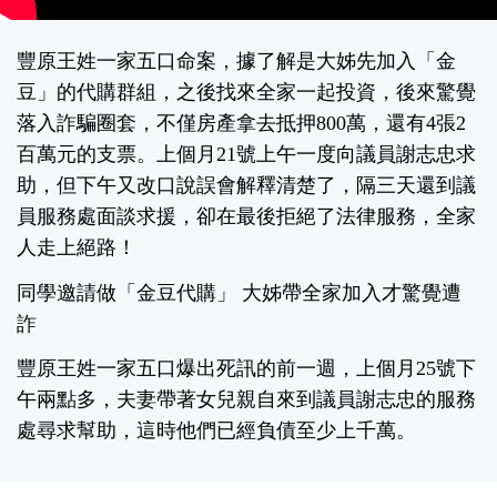
豐原王姓一家五口命案，據了解是大姊先加入「金
豆」的代購群組，之後找來全家一起投資，後來驚覺
落入詐騙圈套，不僅房產拿去抵押800萬，還有4張2
百萬元的支票。上個月21號上午一度向議員謝志忠求
助，但下午又改口說誤會解釋清楚了，隔三天還到議
員服務處面談求援，卻在最後拒絕了法律服務，全家
人走上絕路！
同學邀請做「金豆代購」 大姊帶全家加入才驚覺遭
詐
豐原王姓一家五口爆出死訊的前一週，上個月25號下
午兩點多，夫妻帶著女兒親自來到議員謝志忠的服務
處尋求幫助，這時他們已經負債至少上千萬。