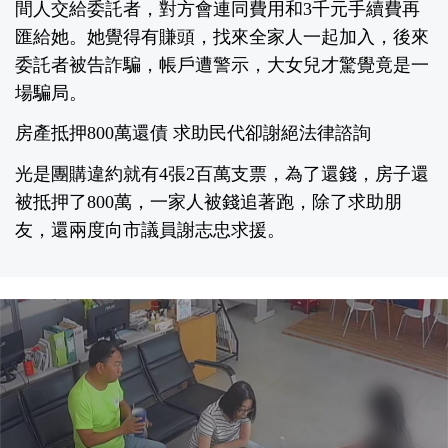
間人交給委託者，對方會連同費用和3千元手續費再
匯給她。她覺得有賺頭，找來全家人一起加入，後來
委託者被告詐騙，帳戶遭警示，大女兒才驚覺竟是一
場騙局。
房產抵押800萬還債 求助民代卻謝絕法律諮詢
光是團購違約就有4張2百萬支票，為了還錢，房子還
被抵押了800萬，一家人被錢追著跑，除了求助朋
友，還兩度向市議員謝志忠求援。