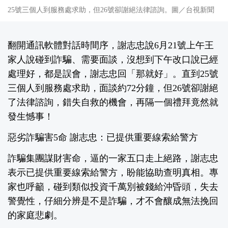
25號三個人到服務處求助，但26號卻謝絕法律諮詢。圖／台視新聞
翻開通訊軟體對話時間序，謝志忠說6月21號上午王
家人說碰到詐騙、需要面談，沒想到下午改口說已經
處理好，都是誤會，謝志忠回「那就好」。直到25號
三個人到服務處求助，面談約72分鐘，但26號卻謝絕
了法律諮詢，錯失自救的機會，再隔一個禮拜竟然就
發生憾事！
惡劣詐騙害5命 謝志忠：已提供重要線索給警方
詐騙集團謀財害命，逼的一家五口走上絕路，謝志忠
表示已提供重要線索給警方，盼能協助查明真相。專
家也呼籲，碰到類似投資千萬別被錢給沖昏頭，失去
警覺性，仔細分辨是不是詐騙，才不會釀成無法挽回
的家庭悲劇。