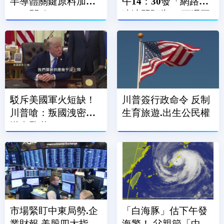
半導體關鍵原料加徵
午14：30發「網路降
15％關稅
速演習預告」 下週正
式登場
駁斥美國軍火短缺！
川普簽行政命令 反制
川普嗆：叛國洩密者
生育旅遊.出生公民權
送進監獄
市場緊盯中東局勢.企
「白海豚」估下午發
業財報 美股四大指數
海警！ 父親節「中部