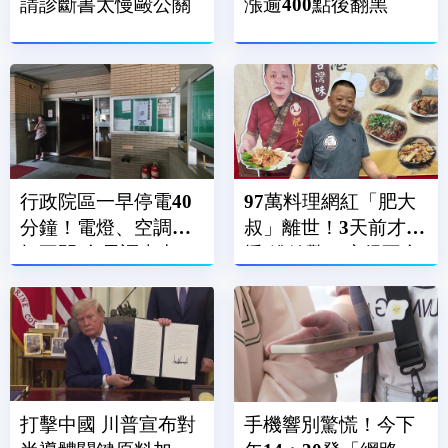
請診斷書太慢毆公關
漲逾400點後翻黑
行政院區一早停電40
97萬料理網紅「肥大
分鐘！電燈、空調全
叔」離世！3天前才直
打不開 台電調查中
播 粉絲驚：瘦得不合
理
打擊中國 川普宣布對
手機響別驚慌！今下