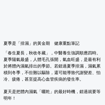
夏季是「排濕」的黃金期 健康重點筆記
「春生夏長，秋收冬藏」，中醫養生強調順應四時。
夏季陽氣最盛，人體毛孔張開，氣血旺盛，是最有利
於將體內濕氣排出的季節。若錯過夏季排濕，濕氣累
積到冬季，不但難以驅除，還可能導致代謝變差、怕
冷、疲倦，甚至提高心血管疾病的發生率。
夏天是把體內濕氣「曬乾」的最好時機，錯過就要等
明年！