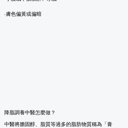
‧膚色偏黃或偏暗
降脂調養中醫怎麼做？
中醫將膽固醇、脂質等過多的脂肪物質稱為「膏