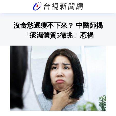
沒食慾還瘦不下來？ 中醫師揭
「痰濕體質5徵兆」惹禍