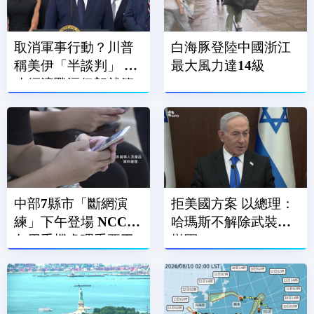
取消軍事行動？川普
白海豚登陸中國浙江
稱美伊「半談判」 擬
最大風力達14級
改經濟戰逼伊朗就範
中部7縣市「斷網演
拒美國方案 以總理：
練」下午登場 NCC：
哈瑪斯不解除武裝不
勿用手機處理重要工
撤軍
作