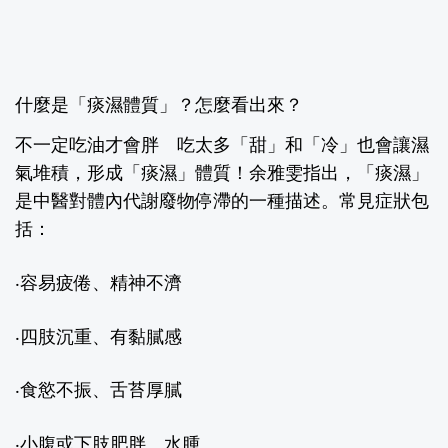
什麼是「痰濕體質」？怎麼看出來？
不一定吃油才會胖 吃太多「甜」和「冷」也會讓濕
氣堆積，形成「痰濕」體質！余雅雯指出，「痰濕」
是中醫對體內代謝廢物停滯的一種描述。常見症狀包
括：
‧容易疲倦、精神不濟
‧四肢沉重、有黏膩感
‧食慾不振、舌苔厚膩
‧小腹或下肢肥胖、水腫