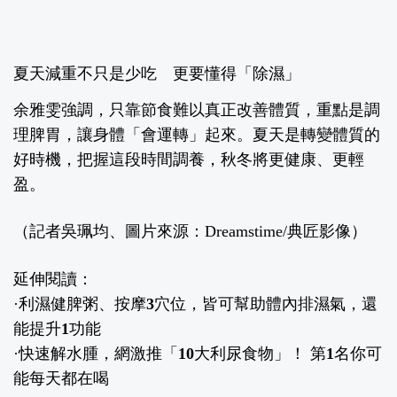
夏天減重不只是少吃 更要懂得「除濕」
余雅雯強調，只靠節食難以真正改善體質，重點是調
理脾胃，讓身體「會運轉」起來。夏天是轉變體質的
好時機，把握這段時間調養，秋冬將更健康、更輕
盈。
（記者吳珮均、圖片來源：Dreamstime/典匠影像）
延伸閱讀：
·
利濕健脾粥、按摩3穴位，皆可幫助體內排濕氣，還
能提升1功能
·
快速解水腫，網激推「10大利尿食物」！ 第1名你可
能每天都在喝