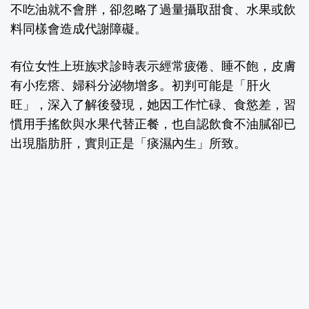
不吃油就不會胖，卻忽略了過量攝取甜食、水果或飲
料同樣會造成代謝障礙。
有位女性上班族求診時表示經常疲倦、睡不飽，皮膚
有小疙瘩、婦科分泌物增多。初判可能是「肝火
旺」，深入了解後發現，她因工作忙碌、食慾差，習
慣用手搖飲與水果代替正餐，也自認飲食不油膩卻已
出現脂肪肝，實則正是「痰濕內生」所致。