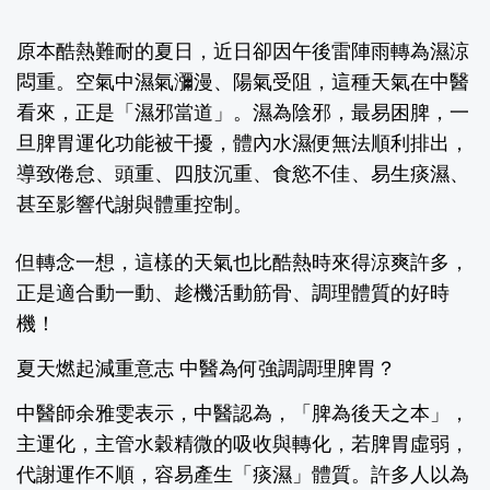
原本酷熱難耐的夏日，近日卻因午後雷陣雨轉為濕涼
悶重。空氣中濕氣瀰漫、陽氣受阻，這種天氣在中醫
看來，正是「濕邪當道」。濕為陰邪，最易困脾，一
旦脾胃運化功能被干擾，體內水濕便無法順利排出，
導致倦怠、頭重、四肢沉重、食慾不佳、易生痰濕、
甚至影響代謝與體重控制。
但轉念一想，這樣的天氣也比酷熱時來得涼爽許多，
正是適合動一動、趁機活動筋骨、調理體質的好時
機！
夏天燃起減重意志 中醫為何強調調理脾胃？
中醫師余雅雯
表示，中醫認為，「脾為後天之本」，
主運化，主管水穀精微的吸收與轉化，若脾胃虛弱，
代謝運作不順，容易產生「痰濕」體質。許多人以為