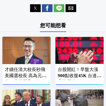
您可能想看
才續任清大校長秒飛
台股開紅！早盤大漲
美國選校長 高為元道
900點收復45K 台達電
歉：非常罕見、好奇
亮燈漲停
前往