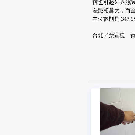
倍也引起外界熱議
差距相當大，而全
中位數則是 347
台北／葉宣婕 