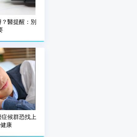
辦？醫提醒：別
要
勞症候群恐找上
的健康