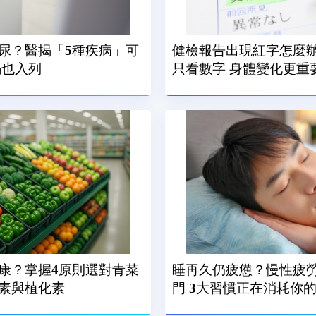
尿？醫揭「5種疾病」可
健檢報告出現紅字怎麼
竭也入列
只看數字 身體變化更重
康？掌握4原則選對青菜
睡再久仍疲憊？慢性疲
素與植化素
門 3大習慣正在消耗你