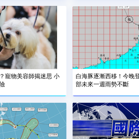
？寵物美容師揭迷思 小
白海豚逐漸西移！今晚
險
部未來一週雨勢不斷