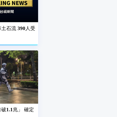
石流 390人受
1.1兆」 確定