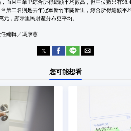
，而且中華里綜合所得總額平均數高，但中位數只有98.
台第二名則是去年冠軍新竹市關新里，綜合所得總額平均數
.9萬元，顯示里民財產分布更平均。
責任編輯／馮康蕙
您可能想看