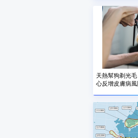
天熱幫狗剃光毛
心反增皮膚病風