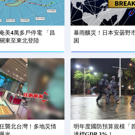
奄美4萬多戶停電 「昌
暴雨釀災！日本安曇野市土
關東至東北登陸
困
狂襲北台灣！多地災情
明年度國防預算規模「首破
曝光
達標GDP 3%！