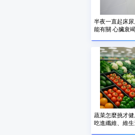
半夜一直起床尿
能有關 心臟衰
蔬菜怎麼挑才健
吃進纖維、維生