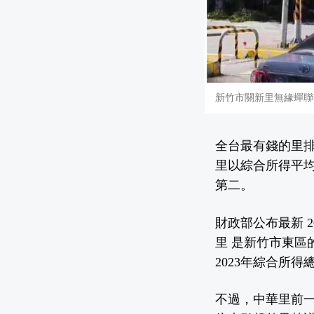
新竹市關新里無緣蟬聯
全台最有錢的里排
里以綜合所得平均
第二。
財政部公布最新 
里 是新竹市東
2023年綜合所得
不過，中華里前一