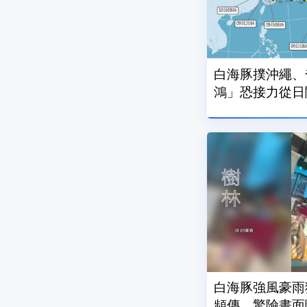
白海豚撲沖繩、
鴻」恐接力從日
白海豚強風豪雨
頻傳 驚險畫面