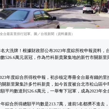
全台最富里排行冠軍。圖／台視新聞（資料畫面）
名大洗牌！根據財政部公布2023年度綜所稅申報資料，
數526.6萬元居冠，作為竹科新貴聚集地的新竹市關新
2023年度綜合所得稅申報，初步核定專冊全台最有錢的
區的關新里聚集許多竹科新貴，如今首度被台北市松山區中
總額平均數達到526.6萬元，一舉奪下冠軍，成為2023年
年綜合所得總額平均數是213.7萬，連前5名都擠不進去