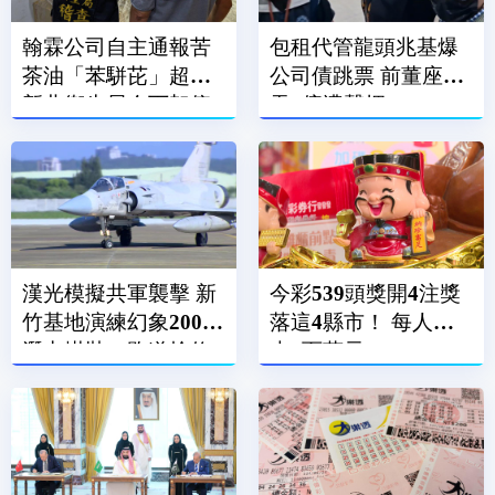
翰霖公司自主通報苦
包租代管龍頭兆基爆
茶油「苯駢芘」超標
公司債跳票 前董座涉
新北衛生局令下架停
吞7億遭聲押
售
漢光模擬共軍襲擊 新
今彩539頭獎開4注獎
竹基地演練幻象2000
落這4縣市！ 每人抱
潛力掛裝、跑道搶修
走6百萬元