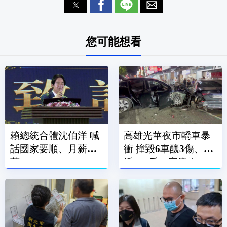
您可能想看
賴總統合體沈伯洋 喊
高雄光華夜市轎車暴
話國家要順、月薪破3
衝 撞毀6車釀3傷、附
萬
近600戶一度停電