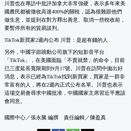
川普也在專訪中批評加拿大非常強硬，表示多年來美
國農民都被徵收高達400%的關稅，認為很難跟他們
做生意，並提到在對方釋出善意、取消一些稅收前，
要暫停所有的貿易談判。
TikTok新買家2週內公布 川普：是超有錢的人
另外，中國字節跳動公司旗下的短影音平台
「TikTok」，在美國面臨「不賣就禁」的命令，目前
已三度延長寬限期到9月17號。川普在訪問中拋出好
消息，表示已經為TikTok找到新買家，買家是一群非
常富有的人，將在2週內正式公布名單。川普也表示
這場交易會尋求中國批准，中國國家主席習近平應該
會同意。
國際中心／張永騰 編撰 責任編輯／陳盈真