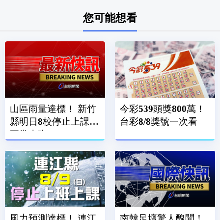
您可能想看
山區雨量達標！ 新竹
今彩539頭獎800萬！
縣明日8校停止上課、
台彩8/8獎號一次看
正常上班
風力預測達標！ 連江
南韓足壇驚人醜聞！