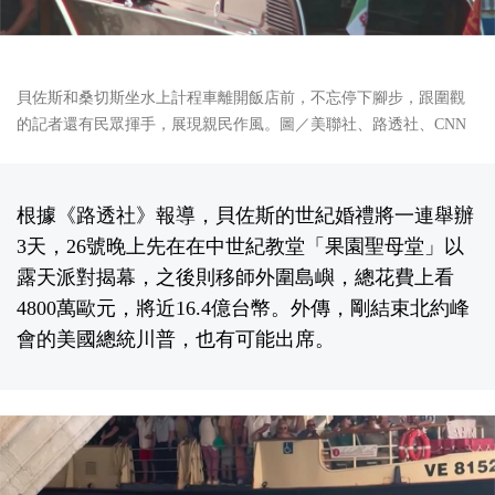
貝佐斯和桑切斯坐水上計程車離開飯店前，不忘停下腳步，跟圍觀
的記者還有民眾揮手，展現親民作風。圖／美聯社、路透社、CNN
根據《路透社》報導，貝佐斯的世紀婚禮將一連舉辦
3天，26號晚上先在在中世紀教堂「果園聖母堂」以
露天派對揭幕，之後則移師外圍島嶼，總花費上看
4800萬歐元，將近16.4億台幣。外傳，剛結束北約峰
會的美國總統川普，也有可能出席。