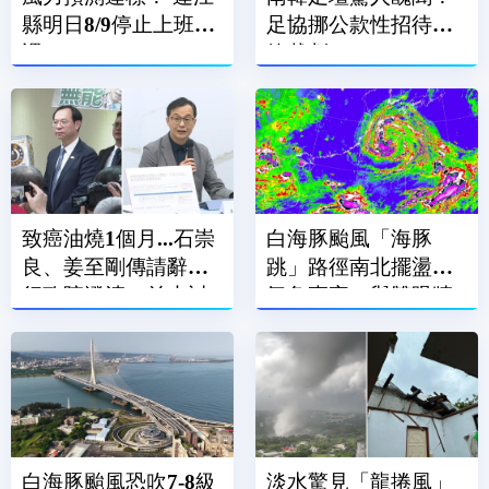
縣明日8/9停止上班上
足協挪公款性招待外
課
籍裁判
致癌油燒1個月...石崇
白海豚颱風「海豚
良、姜至剛傳請辭？
跳」路徑南北擺盪
行政院澄清：並未討
氣象專家：與雙眼牆
論
結構有關
白海豚颱風恐吹7-8級
淡水驚見「龍捲風」