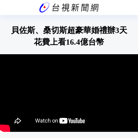
貝佐斯、桑切斯超豪華婚禮辦3天
花費上看16.4億台幣