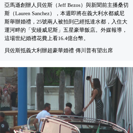
亞馬遜創辦人貝佐斯（Jeff Bezos）與新聞前主播桑切
斯（Lauren Sanchez），本週即將在義大利水都威尼
斯舉辦婚禮，25號兩人被拍到已經抵達水都，入住大
運河畔的「安縵威尼斯」五星豪華飯店。外媒報導，
這場世紀婚禮花費上看16.4億台幣。
貝佐斯抵義大利辦超豪華婚禮 傳川普有望出席