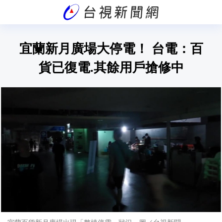
宜蘭新月廣場大停電！ 台電：百
貨已復電.其餘用戶搶修中