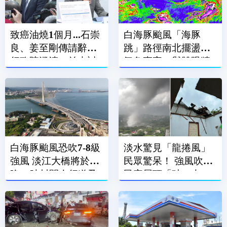
致癌油燒1個月...石崇
白海豚颱風「海豚
良、姜至剛傳請辭？
跳」路徑南北擺盪
行政院澄清：並未討
氣象專家：與雙眼牆
論
結構有關
白海豚颱風恐吹7-8級
淡水驚見「龍捲風」
強風 淡江大橋將於今
民眾驚呆！ 強風吹飛
晚21時封閉人行道及
民宅屋頂「破一大
機車道
洞」