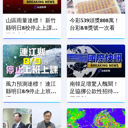
山區雨量達標！ 新竹
今彩539頭獎800萬！
縣明日8校停止上課、
台彩8/8獎號一次看
正常上班
風力預測達標！ 連江
南韓足壇驚人醜聞！
縣明日8/9停止上班上
足協挪公款性招待外
課
籍裁判