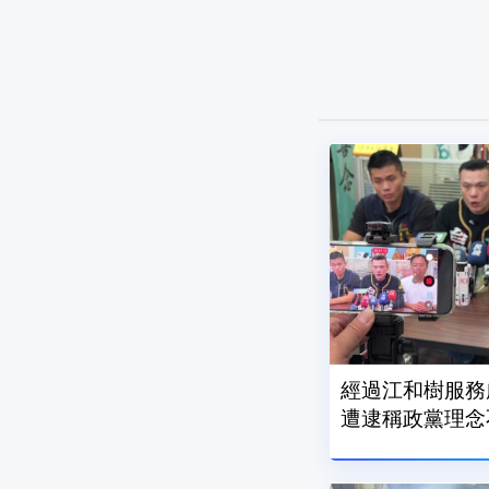
經過江和樹服務
遭逮稱政黨理念