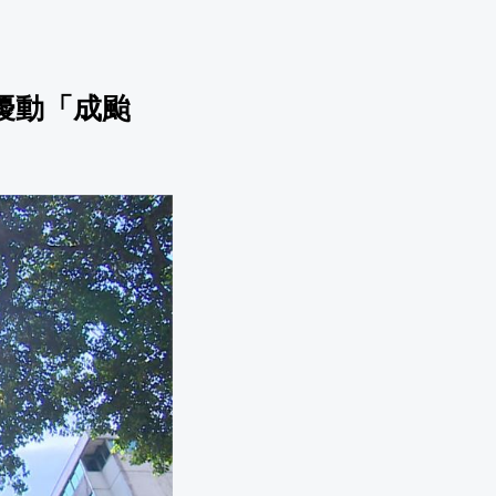
擾動「成颱