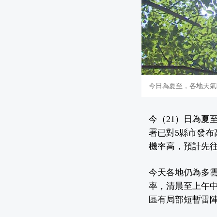
今日為夏至，各地天氣
今（21）日為夏
署已對5縣市發
機率高，預計先
今天各地仍為多
率，清晨至上午
區有局部短暫雷