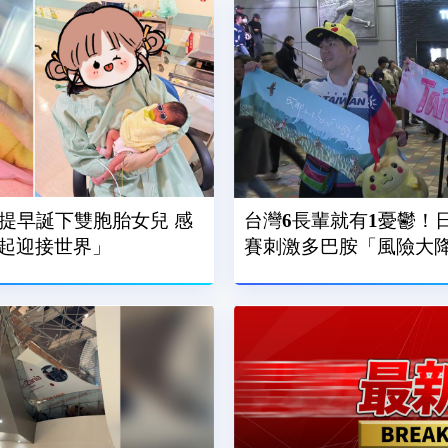
週提早誕下雙胞胎女兒 感
台灣6長輩就有1憂鬱！
起迎接世界」
賽刺激多巴胺「風險大降