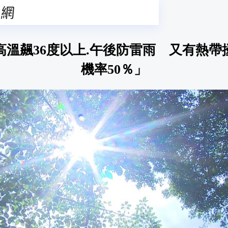
高溫飆36度以上.午後防雷雨 又有熱帶
機率50％」