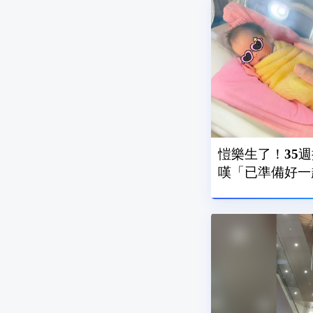
愷樂生了！35
嘆「已準備好一