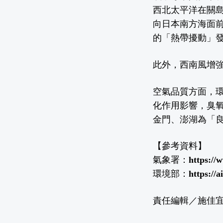
西北太平洋在關島
向日本南方海面前
的「熱帶擾動」
此外，西南風增強
空氣品質方面，
化作用影響，臭
金門、澎湖為「
【參考資料】
氣象署：
https://
環境部：
https://
責任編輯／施佳