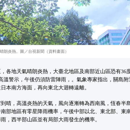
晴朗炎熱。圖／台視新聞（資料畫面）
至，各地天氣晴朗炎熱，大臺北地區及南部近山區恐有36
布高溫警示，午後仍須防雷陣雨，。氣象專家指出，關島附
往日本南方海面，再向東北大迴轉遠離。
雲到晴，高溫炎熱的天氣，風向逐漸轉為西南風，恆春半
中南部地區有零星降雨機率，午後中部以北、東北部、東
陣雨，西半部山區並有局部大雨發生的機率。