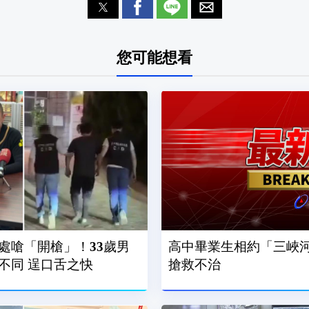
您可能想看
處嗆「開槍」！33歲男
高中畢業生相約「三峽河
不同 逞口舌之快
搶救不治