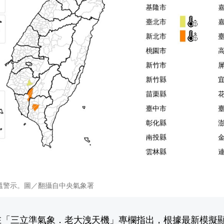
溫警示。圖／翻攝自中央氣象署
在「
三立準氣象．老大洩天機
」專欄指出，根據最新模擬顯