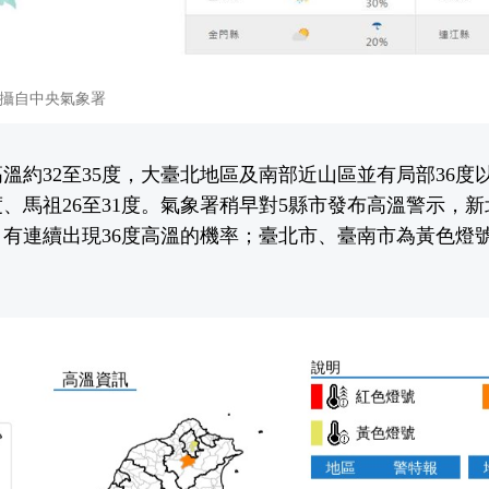
攝自中央氣象署
溫約32至35度，大臺北地區及南部近山區並有局部36度
2度、馬祖26至31度。氣象署稍早對5縣市發布高溫警示，
有連續出現36度高溫的機率；臺北市、臺南市為黃色燈號，