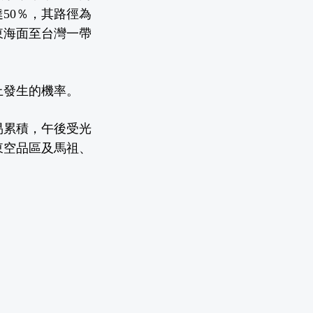
50％，其路徑為
東海面至台灣一帶
上發生的機率。
易累積，午後受光
東空品區及馬祖、