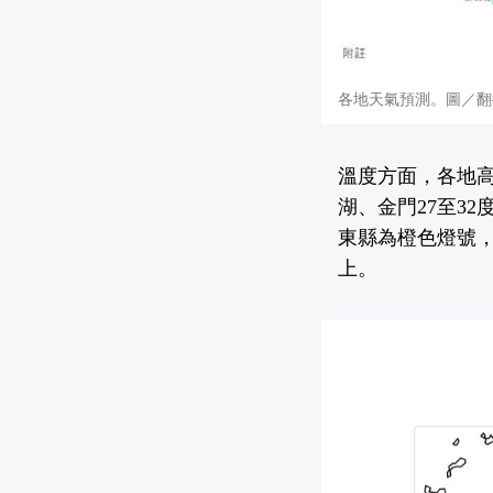
各地天氣預測。圖／翻
溫度方面，各地高
湖、金門27至3
東縣為橙色燈號，
上。