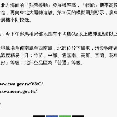
北方海面的「熱帶擾動」發展機率高，「輕颱」機率高達
進，再向東北大迴轉遠離。第10天的模擬圖則顯示，廣
發展機率則較低。
，今下午起馬祖局部地區有平均風6級以上或陣風8級以
環境風場為偏南風至西南風，北部位於下風處，污染物稍
氧濃度稍易上升；竹苗、中部、雲嘉南、高屏、宜蘭、花
良好」等級；北部空品區為「普通」等級。
www.cwa.gov.tw/V8/C/
airtw.moenv.gov.tw/
宜