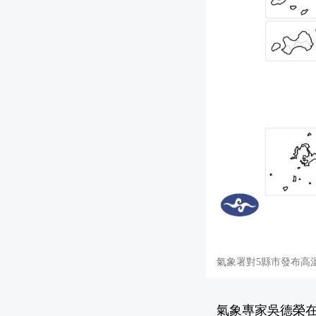
氣象署對5縣市發布高
氣象專家吳德榮