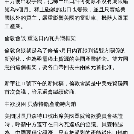
中方使出殺手鐧，把稀土出口許可從原本沒有期限縮
短為6個月。稀土磁鐵的出口也變嚴，並且只賣給美
國以外的買主，嚴重影響美國的電動車、機器人跟軍
工產業。
倫敦會談 重返日內瓦共識框架
倫敦會談就是為了修補5月日內瓦談判後雙方關係的
新變化，也為亟需稀土貨源的美國產業解套。雙方同
意的這個框架，要各自帶回去由兩國元首批准。
新華社11號下午的新聞稿，倫敦會談是中美經貿磋商
首次會議，暗示還會繼續磋商。
中欲脫困 貝森特籲產能轉內銷
美國財長貝森特11號出席美國眾院籌款委員會聽證
時，呼籲中方遵守在日內瓦達成的協議。貝森特認
為，中國要穩定經濟，只有把過剩的產能從出口轉向