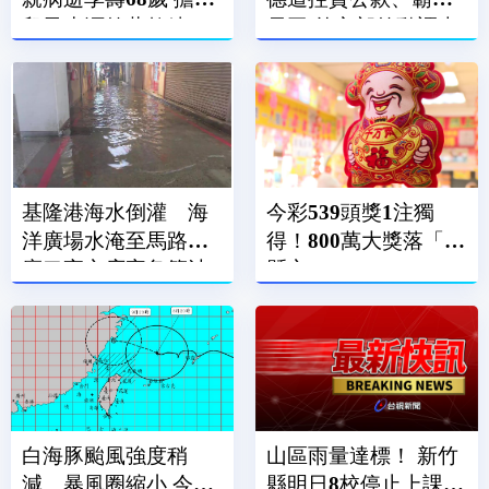
兒子生涯啟蒙教練、
員工 外交部啟動調查
經紀人
基隆港海水倒灌 海
今彩539頭獎1注獨
洋廣場水淹至馬路、
得！800萬大獎落「這
廟口夜市店家急築沙
縣市」
包牆擋水
白海豚颱風強度稍
山區雨量達標！ 新竹
減、暴風圈縮小 今晚
縣明日8校停止上課、