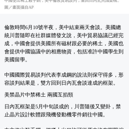
中國使出稀土殺手鐧，美中倫敦貿易談判，重回日內瓦共識架構。
圖／畫面攝自AP
倫敦時間6月10號半夜，美中結束兩天會談。美國總
統川普隨即在社群媒體發文說，美中貿易協議已經完
成，中國會提供美國所有磁材跟必要的稀土，美國也
會提供中國協議中的相應物資，包括准許中國學生到
美國留學。
中國國際貿易談判代表李成鋼的說法則保守得多，形
容談判結果是，雙方回到日內瓦會談達成的框架。
美禁晶片中禁稀土 兩國互掐頸
日內瓦框架是5月中旬談成的，川普隨後又變卦，禁
止晶片設計軟體跟飛機發動機零件銷往中國。