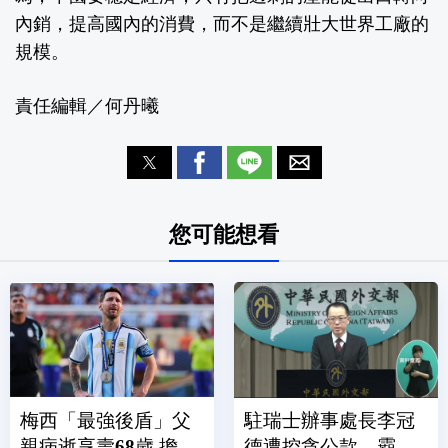
內銷，提高國內的消費，而不是繼續壯大世界工廠的
規模。
責任編輯／何丹曦
您可能想看
梅西「最強後盾」父
駐瑞士辦事處長李冠
親病逝享壽68歲 擔任
德遭控貪公款、霸凌