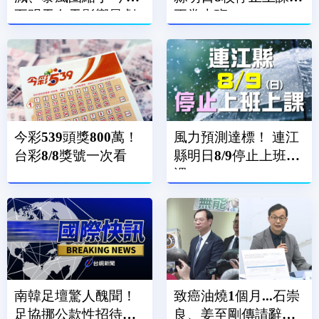
至明天白天影響最劇
正常上班
烈
今彩539頭獎800萬！
風力預測達標！ 連江
台彩8/8獎號一次看
縣明日8/9停止上班上
課
南韓足壇驚人醜聞！
致癌油燒1個月...石崇
足協挪公款性招待外
良、姜至剛傳請辭？