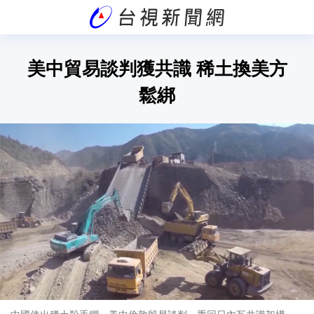
美中貿易談判獲共識 稀土換美方
鬆綁