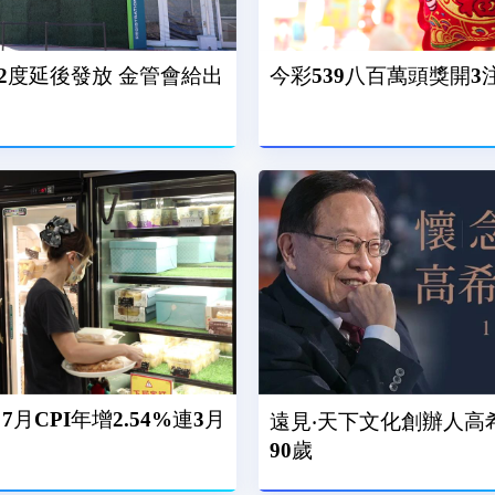
2度延後發放 金管會給出
今彩539八百萬頭獎開3
月CPI年增2.54%連3月
遠見‧天下文化創辦人高
90歲