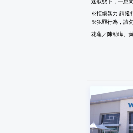
迷狀態下，一息
※拒絕暴力 請撥打
※犯罪行為，請
花蓮／陳勁曄、