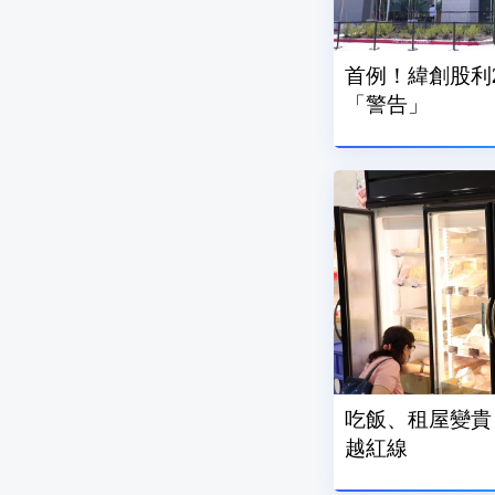
首例！緯創股利
「警告」
吃飯、租屋變貴 7
越紅線