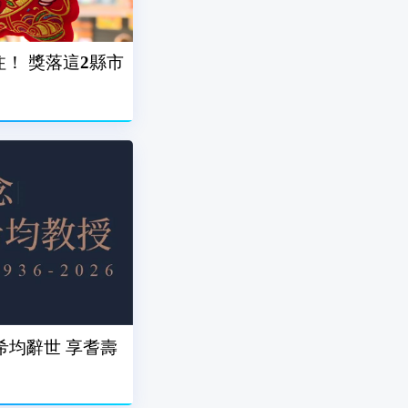
注！ 獎落這2縣市
希均辭世 享耆壽