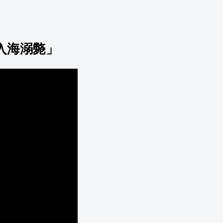
入海溺斃」