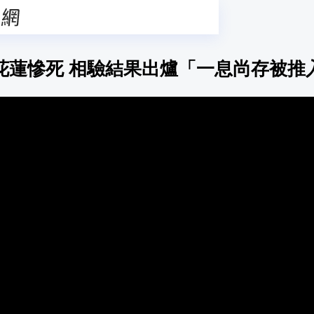
花蓮慘死 相驗結果出爐「一息尚存被推