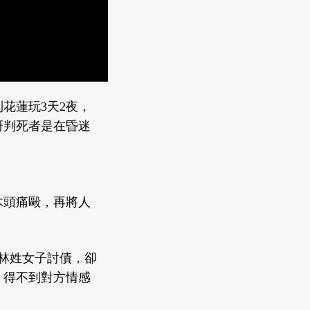
花蓮玩3天2夜，
研判死者是在昏迷
木頭痛毆，再將人
林姓女子討債，卻
，得不到對方情感