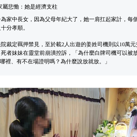
家屬悲慟：她是經濟支柱
為家中長女，因為父母年紀大了，她一肩扛起家計，每個
人十分孝順。
院裁定羈押禁見，至於載2人出遊的姜姓司機則以10萬
，死者妹妹在靈堂前崩潰控訴，「為什麼白牌司機可以被
在哪裡、有不在場證明嗎？為什麼說放就放。」