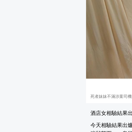
死者妹妹不滿涉案司機
酒店女相驗結果出
今天相驗結果出