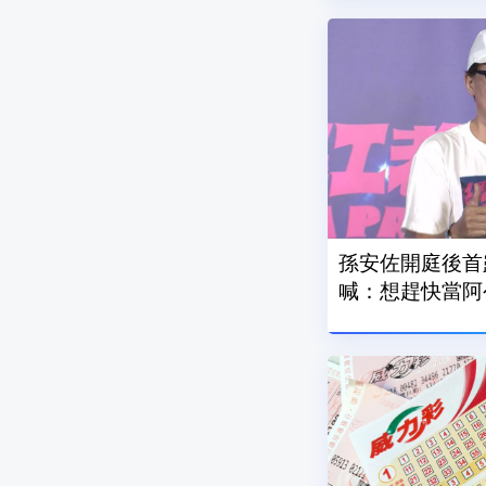
孫安佐開庭後首
喊：想趕快當阿