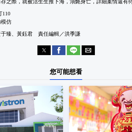
尚存之際，就被活生生推下海，溺斃身亡，詳細案情還有
110
勿模仿
黃于臻、黃鈺君 責任編輯／洪季謙
您可能想看