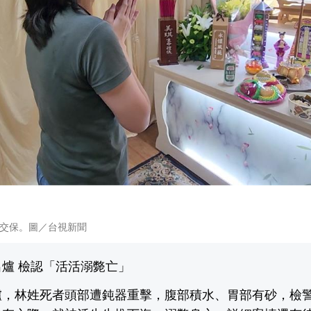
交保。圖／台視新聞
爐 檢認「活活溺斃亡」
爐，林姓死者頭部遭鈍器重擊，腹部積水、胃部有砂，檢