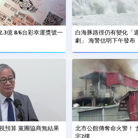
.3億 8/6台彩幸運獎號一
白海豚路徑仍有變化「
劇」 海警估明下午發布
視預算 黨團協商無結果
北市公館傳奪命火警！ 
宅2樓