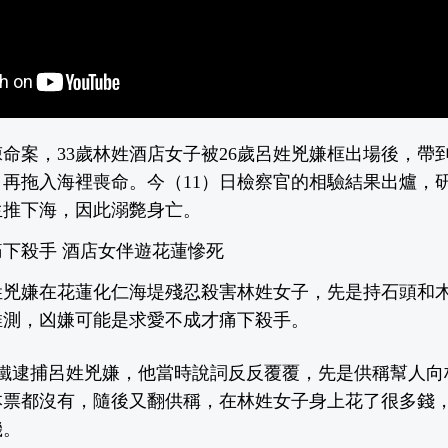
命案，33歲林姓酒店女子被26歲呂姓兇嫌框出場後，帶到
再拖入海裡喪命。今（11）日檢察官的相驗結果出爐，
生推下海，因此溺斃身亡。
下殺手 酒店女伴遊花蓮慘死
姓兇嫌在花蓮化仁海堤殘忍殺害林姓女子，先是持石頭和
推測，凶嫌可能是求愛不成才痛下殺手。
摩鐵逮捕呂姓兇嫌，他當時說詞反反覆覆，先是供稱幫人向
本票都沒有，隨後又翻供稱，在林姓女子身上花了很多錢
機。