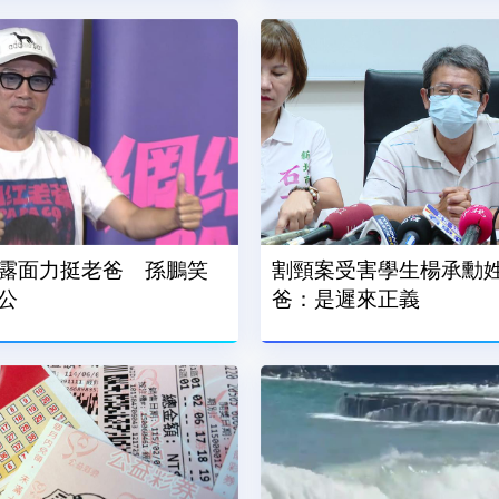
露面力挺老爸 孫鵬笑
割頸案受害學生楊承勳姓
公
爸：是遲來正義