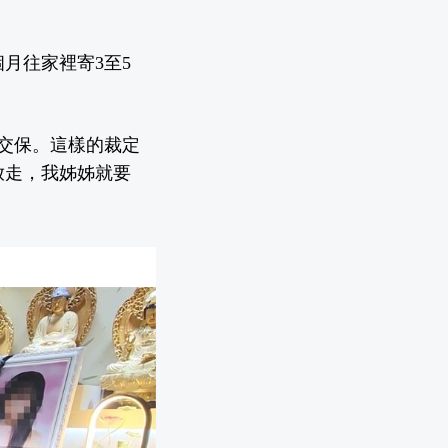
月往家裡寄3至5
元交保。這樣的裁定
放走，我姊姊就要