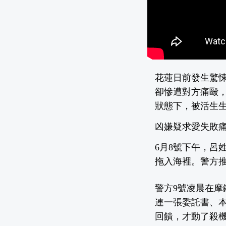
花蓮日前發生驚悚
卻慘遭對方痛毆，
狀態下，被活生
凶嫌疑求愛失敗痛
6月8號下午，呂
拖入海裡。警方
警方9號凌晨在
連一張委託書、
回饋，才動了殺