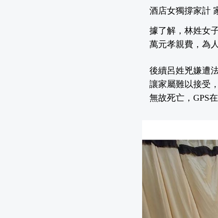
酒店女獨撐家計 
據了解，林姓女子
萬元孝親費，為
後續呂姓兇嫌遭法
讓家屬難以接受
無故死亡，GPS