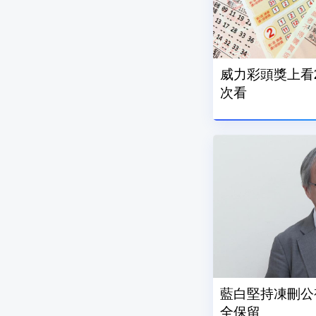
威力彩頭獎上看2
次看
藍白堅持凍刪公
全保留