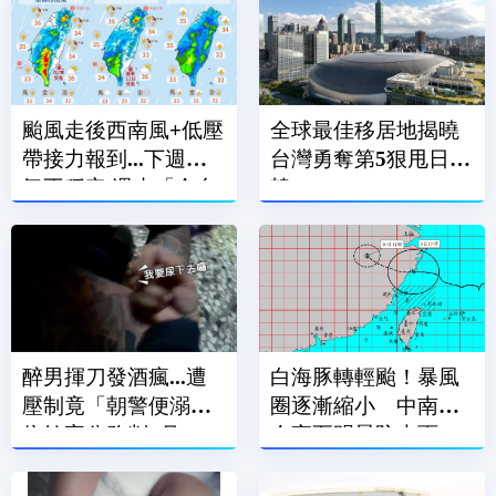
颱風走後西南風+低壓
全球最佳移居地揭曉
帶接力報到...下週天
台灣勇奪第5狠甩日.
氣不穩定 週末「全台
韓
有雨」
醉男揮刀發酒瘋...遭
白海豚轉輕颱！暴風
壓制竟「朝警便溺」
圈逐漸縮小 中南部
依妨害公務判2月
今夜至明晨防大雨