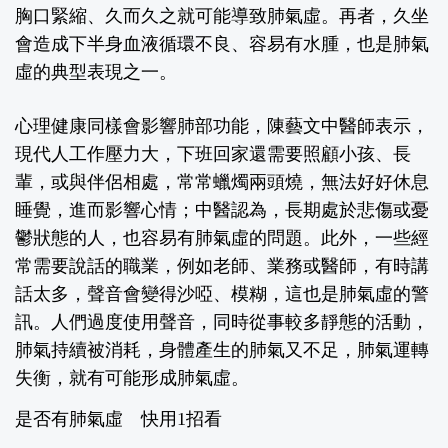
胸口緊縮、久而久之就可能導致肺氣虛。再者，久坐
會造成下半身血液循環不良、容易有水腫，也是肺氣
虛的典型表現之一。
心理健康同樣會影響肺部功能，陳藝文中醫師表示，
現代人工作壓力大，下班回家還需要照顧小孩、長
輩，或與伴侶相處，常常蠟燭兩頭燒，無法好好休息
睡覺，進而影響心情；中醫認為，長期處於悲傷或憂
鬱狀態的人，也容易有肺氣虛的問題。此外，一些經
常需要說話的職業，例如老師、業務或醫師，有時講
話太多，聲音會變得沙啞、模糊，這也是肺氣虛的警
訊。人們過度使用聲音，同時從事較多靜態的活動，
肺氣持續被消耗，身體產生的肺氣又不足，肺氣運轉
失衡，就有可能形成肺氣虛。
是否有肺氣虛 快用1招看