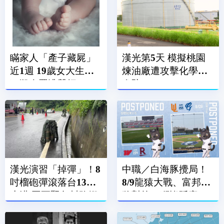
瞞家人「產子藏屍」
漢光第5天 模擬桃園
近1週 19歲女大生涉
煉油廠遭攻擊化學兵
犯殺人罪遭聲押
進駐
漢光演習「掉彈」！8
中職／白海豚攪局！
吋榴砲彈滾落台13線
8/9龍猿大戰、富邦悍
水溝 國軍緊急封路搬
將對統一獅皆延賽
運