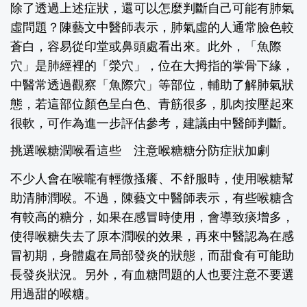
除了透過上述症狀，還可以怎麼判斷自己可能有肺氣
虛問題？陳藝文中醫師表示，肺氣虛的人通常臉色較
蒼白，容易從印堂或鼻頭處看出來。此外，「魚際
穴」是肺經裡的「滎穴」，位在大拇指的掌骨下緣，
中醫常透過觀察「魚際穴」等部位，輔助了解肺氣狀
態，若這部位顏色呈白色、青筋很多，肌肉按壓起來
很軟，可作為進一步評估參考，建議由中醫師判斷。
挑選喉糖潤喉看這些 注意喉糖糖分防症狀加劇
不少人會在喉嚨有輕微搔癢、不舒服時，使用喉糖幫
助清肺潤喉。不過，陳藝文中醫師表示，有些喉糖含
有較高的糖分，如果在感冒時使用，會導致痰增多，
使得喉糖失去了原本潤喉的效果，再來中醫認為在感
冒初期，身體處在局部發炎的狀態，而甜食有可能助
長發炎狀況。另外，有血糖問題的人也要注意不要選
用過甜的喉糖。