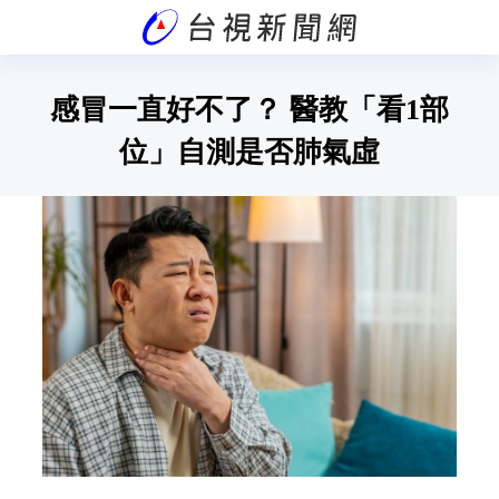
感冒一直好不了？ 醫教「看1部
位」自測是否肺氣虛