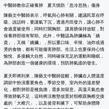
中醫師教你正確養肺 夏天慎防「忽冷忽熱」傷身
陳藝文中醫師表示，呼氣與心肺有關，建議民眾在呼
吸、說話時，要讓氣下沉，透過丹田發力，讓心肺不
會過度被使用；同時打開胸部、讓肩膀保持放鬆，對
保養肺部很有幫助。此外，中醫認為肺臟極為「嬌
貴」，又稱「嬌臟」，所以重口味、辛辣、油炸或過
燙的食物，都有可能傷害肺部。生活上也要保持心情
愉悅、多接觸大自然，同時確保充足的運動和睡眠，
為肺部創造一個健康的環境，預防肺氣虛的發生。
夏天即將到來，陳藝文中醫師提醒，肺臟在人體溫度
調節中扮演重要角色，季節交替、室內外的溫差變
化，都對肺部是種負擔，需多加留意。高溫天氣也會
導致肺氣不足，這時將涼敷墊放置於頸椎跟胸椎交接
處的「大椎穴」，以及後背和腋下，可幫助身體降