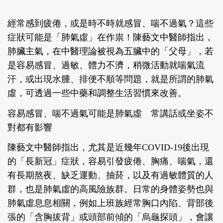
經常感到疲倦，或是時不時就感冒、喘不過氣？這些
症狀可能是「肺氣虛」在作祟！陳藝文中醫師指出，
肺臟主氣，在中醫理論被視為五臟中的「父母」，若
是容易感冒、過敏、體力不濟，稍微活動就喘氣流
汗，或出現水腫、排便不順等問題，就是所謂的肺氣
虛，可透過一些中藥和調整生活習慣來改善。
容易感冒、喘不過氣可能是肺氣虛 常講話或坐姿不
對都有影響
陳藝文中醫師指出，尤其是近幾年COVID-19後出現
的「長新冠」症狀，容易引發疲倦、胸痛、喘氣，還
有長期熬夜、缺乏運動、抽菸，以及有過敏體質的人
群，也是肺氣虛的高風險族群。日常的身體姿勢也與
肺氣虛息息相關，例如上班族經常胸口內陷、背部後
張的「含胸拔背」或頭部前傾的「烏龜探頭」，會讓