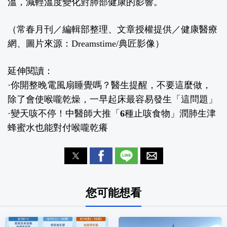
溫，減輕溫度變化對肺部健康的影響。
（常春月刊／編輯部整理、文章授權提供／健康醫療
網、圖片來源：Dreamstime/典匠影像）
延伸閱讀：
·
你開整晚電風扇睡覺嗎？醫生提醒，不要這麼做，
除了會使喉嚨乾燥，一早起床最容易發生「這問題」
·
變天咳不停！中醫師大推「6種止咳食物」潤肺生津
蜂蜜水也能對付喉嚨乾癢
您可能想看