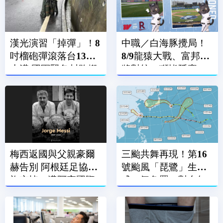
漢光演習「掉彈」！8
中職／白海豚攪局！
吋榴砲彈滾落台13線
8/9龍猿大戰、富邦悍
水溝 國軍緊急封路搬
將對統一獅皆延賽
運
梅西返國與父親豪爾
三颱共舞再現！第16
赫告別 阿根廷足協降
號颱風「琵鷺」生
旗哀悼、邁阿密國際
成 氣象署：對台無
賽前默哀
直接影響