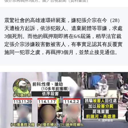
張介宗再羈押3個月。圖／台視新聞（資料畫面）
震驚社會的高雄連環碎屍案，嫌犯張介宗在今（28）
天遭檢方起訴，依涉犯殺人、遺棄屍體等罪嫌，求處
3個死刑。而他的羈押期即將在6/6屆滿，稍早法官裁
定張介宗涉嫌殺害數被害人，有事實足認其有反覆實
施同一犯罪之虞，再羈押3個月，並禁止接見通信。