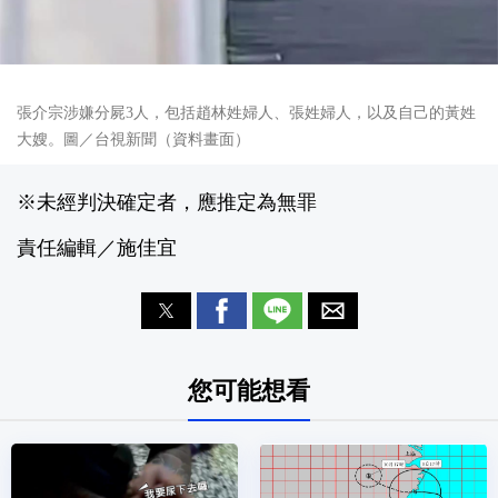
張介宗涉嫌分屍3人，包括趙林姓婦人、張姓婦人，以及自己的黃姓
大嫂。圖／台視新聞（資料畫面）
※未經判決確定者，應推定為無罪
責任編輯／施佳宜
您可能想看