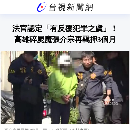
法官認定「有反覆犯罪之虞」！
高雄碎屍魔張介宗再羈押3個月