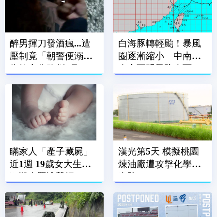
醉男揮刀發酒瘋...遭
白海豚轉輕颱！暴風
壓制竟「朝警便溺」
圈逐漸縮小 中南部
依妨害公務判2月
今夜至明晨防大雨
瞞家人「產子藏屍」
漢光第5天 模擬桃園
近1週 19歲女大生涉
煉油廠遭攻擊化學兵
犯殺人罪遭聲押
進駐