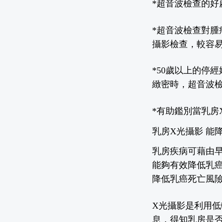
*
超音波檢查的好
*
超音波檢查對腫
攝影檢查，較容
*50
歲以上的停經
緻密時，超音波
*
有助鑑別當乳房
乳房
X
光攝影 能
乳房疾病可藉由
能夠有效降低乳
降低乳癌死亡風
X
光攝影是利用低
息，得知乳房是