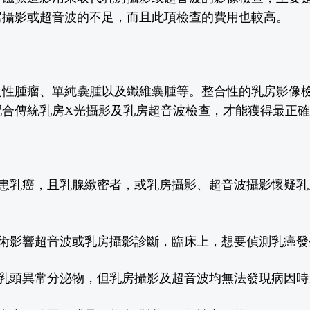
房攝影或超音波的不足，而且此項檢查的費用也較高。
良性腫瘤、單純囊腫以及纖維囊腫等。整合性的乳房影像
配合傳統乳房
X
光攝影及乳房超音波檢查，才能獲得最正確
罹患乳癌，且乳腺緻密者，或乳房攝影、超音波攝影懷疑乳
術影響超音波或乳房攝
影診斷，臨床上，想要偵測乳癌發
、乳頭異常分泌物，但乳房攝影及超音波均無法發現病因時