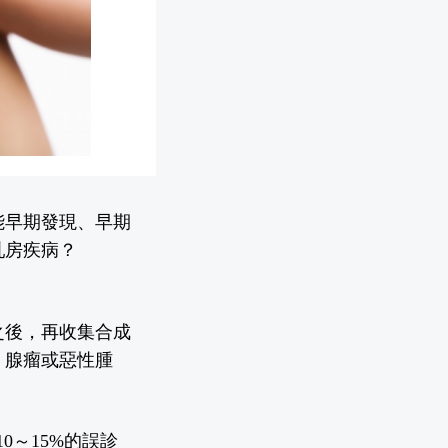
能早期發現、早期
乳房疾病？
之後，再收集合成
、腺瘤或惡性腫
10
～
15%
的誤診