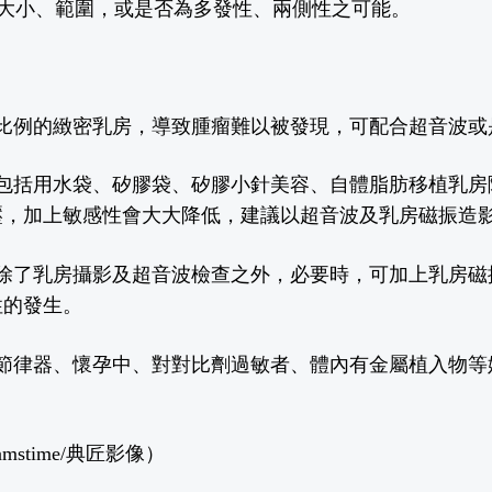
的大小、範圍，或是否為多發性、兩側性之可能。
比例的緻密乳房，導致腫瘤難以被發現，可配合超音波或
包括用水袋、矽膠袋、矽膠小針美容、自體脂肪移植乳房
壓，加上敏感性會大大降低，建議以超音波及乳房磁振造
除了乳房攝影及超音波檢查之外，必要時，可加上乳房磁
性的發生。
節律器、懷孕中、對對比劑過敏者、體內有金屬植入物等
。
mstime/典匠影像）