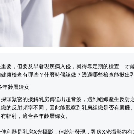
很重要，但要及早發現疾病入侵，就得靠定期的檢查，才
的健康檢查有哪些？什麼時候該做？透過哪些檢查能揪出
各年齡層婦女
用探頭緊密的接觸乳房傳送出超音波，遇到組織產生反射
組織的反射頻率不同，因此能觀察到乳房組織是否有囊腫
具有輻射，適合各年齡層婦女。
最佳利器是乳房
X
光攝影，但統計發現，乳房
X
光攝影約有