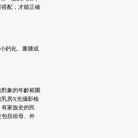
影搭配，才能正確
小鈣化、囊腫或
助對象的年齡範圍
的乳房X光攝影檢
；有家族史的民
史包括祖母、外