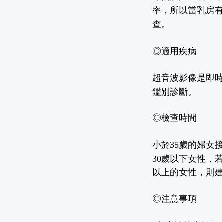
率，所以當乳房
查。
◎適用疾病
超音波影像是即
鑑別診斷。
◎檢查時間
小於
35
歲的婦女
30
歲以下女性，
以上的女性，則
◎注意事項