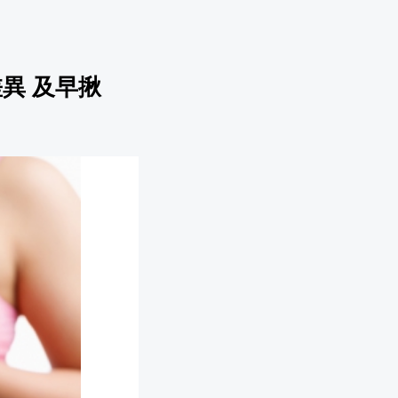
異 及早揪