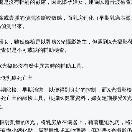
處是沒有輻射的顧慮，因此懷孕婦女，建議以超音波檢查
瘤或囊腫的偵測診斷較敏感，而乳房鈣化（早期乳癌表徵
易偵測出來。
婦女，雖然篩檢是以乳房
X
光攝影為主，但遇到
X
光攝影
檢查仍是不可或缺的輔助檢查。
X
光攝影沒有發生異常時的輔助工具。
降低乳癌死亡率
早期篩檢、早期治療，以便得到良好的控制，而
X
光攝影檢
癌死亡率的篩檢工具。根據國健署資料，婦女定期接受
X
光
險。
輻射劑量的
X
光，將乳房放在儀器上，藉著壓迫乳房，將
否有微小鈣化點、局部腫塊或其他病變。但乳房
X
光攝影仍