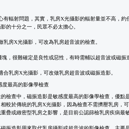
心有輻射問題，其實，乳房
X
光攝影的輻射量並不高，約
攝影的十分之一，民眾不必太擔心。
做乳房
X
光攝影，可改為乳房超音波的檢查。
腫塊，很難確定是良性或惡性，有時需輔以超音波或磁振
適合乳房
X
光攝影，可改做乳房超音波或磁振造影。
感度最高的影像學檢查
性的檢查中，磁振造影是敏感度最高的影像學檢查，優點
，相較於傳統的乳房
X
光攝影，因為檢查不需擠壓乳房，可
織重疊或緻密型乳房之影響，是目前公認篩檢乳房疾病最
將磁振造影用來取代乳房攝影或超音波的影像檢查，主要