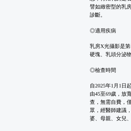
譬如緻密型的乳
診斷。
◎適用疾病
乳房
X
光攝影是第
硬塊、乳頭分泌
◎檢查時間
自2025年1月
由45至69歲，
查，無需自費，
眾，經醫師建議
婆、母親、女兒