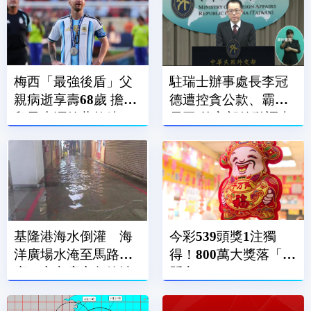
梅西「最強後盾」父
駐瑞士辦事處長李冠
親病逝享壽68歲 擔任
德遭控貪公款、霸凌
兒子生涯啟蒙教練、
員工 外交部啟動調查
經紀人
基隆港海水倒灌 海
今彩539頭獎1注獨
洋廣場水淹至馬路、
得！800萬大獎落「這
廟口夜市店家急築沙
縣市」
包牆擋水