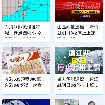
白海豚颱風強度稍
山區雨量達標！ 新竹
減、暴風圈縮小 今晚
縣明日8校停止上課、
至明天白天影響最劇
正常上班
烈
今彩539頭獎800萬！
風力預測達標！ 連江
台彩8/8獎號一次看
縣明日8/9停止上班上
課