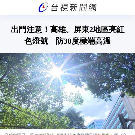
出門注意！高雄、屏東2地區亮紅
色燈號 防38度極端高溫