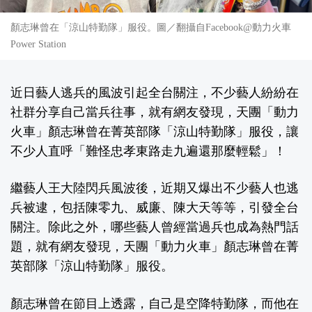
顏志琳曾在「涼山特勤隊」服役。圖／翻攝自Facebook@動力火車
Power Station
近日藝人逃兵的風波引起全台關注，不少藝人紛紛在
社群分享自己當兵往事，就有網友發現，天團「動力
火車」顏志琳曾在菁英部隊「涼山特勤隊」服役，讓
不少人直呼「難怪忠孝東路走九遍還那麼輕鬆」！
繼藝人王大陸閃兵風波後，近期又爆出不少藝人也逃
兵被逮，包括陳零九、威廉、陳大天等等，引發全台
關注。除此之外，哪些藝人曾經當過兵也成為熱門話
題，就有網友發現，天團「動力火車」顏志琳曾在菁
英部隊「涼山特勤隊」服役。
顏志琳曾在節目上透露，自己是空降特勤隊，而他在