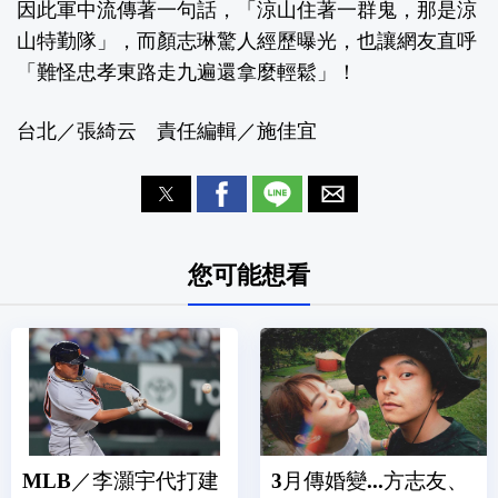
因此軍中流傳著一句話，「涼山住著一群鬼，那是涼
山特勤隊」，而顏志琳驚人經歷曝光，也讓網友直呼
「難怪忠孝東路走九遍還拿麼輕鬆」！
台北／張綺云 責任編輯／施佳宜
您可能想看
MLB／李灝宇代打建
3月傳婚變...方志友、