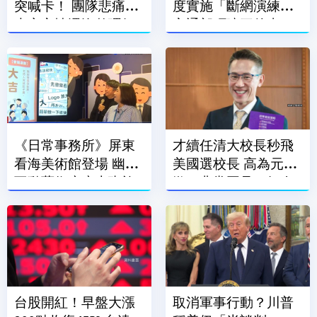
突喊卡！ 團隊悲痛：
度實施「斷網演練」
大家心情還沒整理好
交通部叮嚀三件事
《日常事務所》屏東
才續任清大校長秒飛
看海美術館登場 幽默
美國選校長 高為元道
互動藝術療癒上班族
歉：非常罕見、好奇
日常
前往
台股開紅！早盤大漲
取消軍事行動？川普