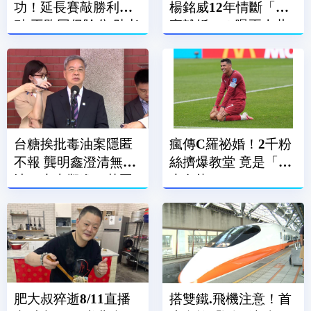
功！延長賽敲勝利打
楊銘威12年情斷「證
點.再跑回保險分 助老
實離婚」！曝兩人共
虎奪勝
同決定
台糖挨批毒油案隱匿
瘋傳C羅祕婚！2千粉
不報 龔明鑫澄清無不
絲擠爆教堂 竟是「超
法：未來擬進口黃豆
大烏龍」
自己煉製
肥大叔猝逝8/11直播
搭雙鐵.飛機注意！首