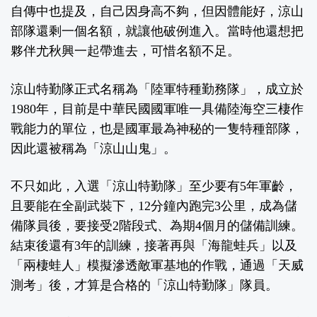
自傳中也提及，自己因身高不夠，但因體能好，涼山
部隊還剩一個名額，就讓他破例進入。當時他還想把
夥伴尤秋興一起帶進去，可惜名額不足。
涼山特勤隊正式名稱為「陸軍特種勤務隊」，成立於
1980年，目前是中華民國國軍唯一具備陸海空三棲作
戰能力的單位，也是國軍最為神秘的一隻特種部隊，
因此還被稱為「涼山山鬼」。
不只如此，入選「涼山特勤隊」至少要有5年軍齡，
且要能在全副武裝下，12分鐘內跑完3公里，成為儲
備隊員後，要接受2階段式、為期4個月的儲備訓練。
結束後還有3年的訓練，接著再與「海龍蛙兵」以及
「兩棲蛙人」模擬滲透敵軍基地的作戰，通過「天威
測考」後，才算是合格的「涼山特勤隊」隊員。