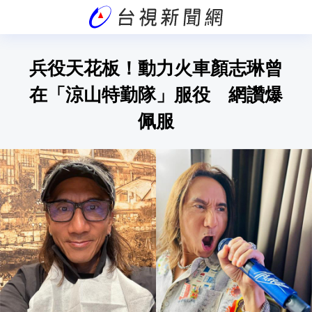
兵役天花板！動力火車顏志琳曾
在「涼山特勤隊」服役 網讚爆
佩服