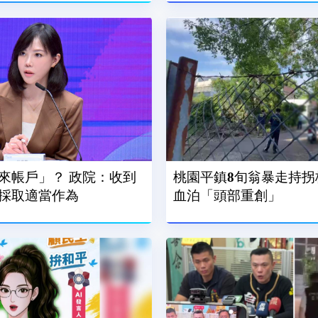
來帳戶」？ 政院：收到
桃園平鎮8旬翁暴走持拐
採取適當作為
血泊「頭部重創」