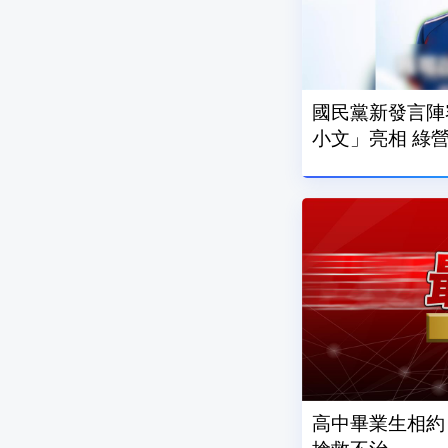
國民黨新發言陣
小文」亮相 綠
高中畢業生相約