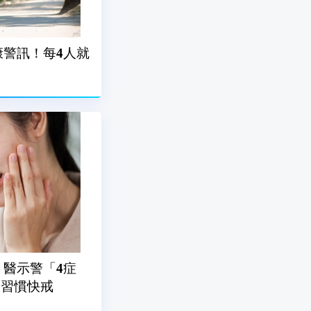
警訊！每4人就
醫示警「4症
」恐顳顎關節出問題 3習慣快戒