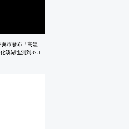
7縣市發布「高溫
溪湖也測到37.1