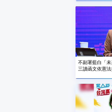
不副署藍白「未
三讀函文依憲法