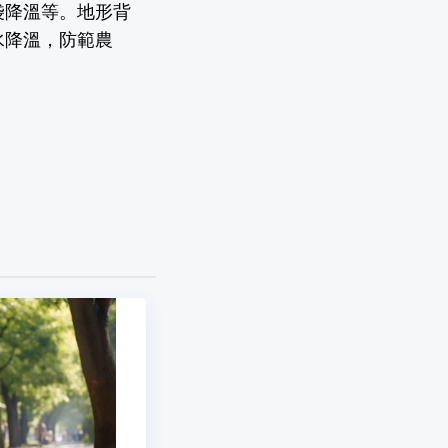
袋降溫等。地形背
水降溫，防範農