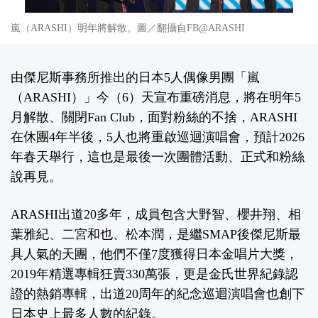
嵐（ARASHI）明年將解散。圖／翻攝自FB@ARASHI
由傑尼斯事務所推出的日本5人偶像男團「嵐
（ARASHI）」今（6）天宣布重磅消息，將在明年5
月解散、關閉Fan Club，面對粉絲的不捨，ARASHI
在休團4年半後，5人也將重啟巡迴演唱會，預計2026
年春天舉行，這也是最後一次團體活動、正式和粉絲
說再見。
ARASHI出道20多年，成員包含大野智、櫻井翔、相
葉雅紀、二宮和也、松本潤，是繼SMAP後傑尼斯最
具人氣的天團，他們不僅7度獲得日本金唱片大獎，
2019年精選專輯狂賣330萬張，更是金氏世界紀錄認
證的熱銷專輯，出道20周年的紀念巡迴演唱會也創下
日本史上最多人數的紀錄。