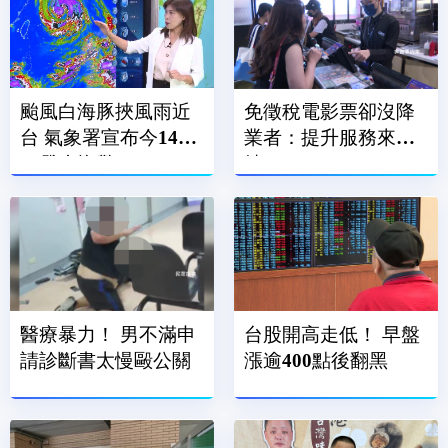
颱風白海豚挾風雨近
免徵稅電影票卻沒降
台 氣象署宣布今14：
業者：提升服務來回
30發布海警
饋
醫療暴力！ 男不滿申
台股開高走低！ 早盤
請診斷書太慢毆公關
漲逾400點後翻黑