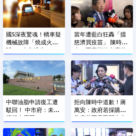
國5深夜驚魂！轎車疑
當年遭藍白狂轟「擋
機械故障「燒成火
慈濟買疫苗」 陳時
球」 3人急逃生
中：不實指控者應道
歉
中聯油脂申請復工遭
拒向陳時中道歉！蔣
駁回！ 中市府：未釐
萬安：政府若採購足
清根本原因
夠疫苗不需民間出力