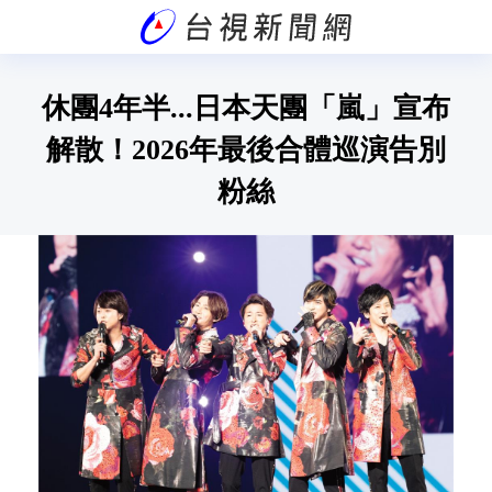
休團4年半...日本天團「嵐」宣布
解散！2026年最後合體巡演告別
粉絲