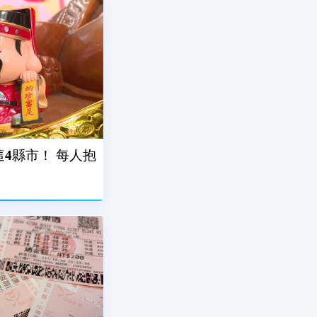
這4縣市！ 每人抱