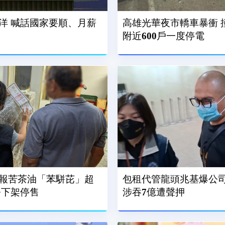
洋 喊話國家要順、月薪
高雄光華夜市轎車暴衝 
附近600戶一度停電
報苦茶油「苯駢芘」超
包租代管龍頭兆基爆公司
令下架停售
涉吞7億遭聲押