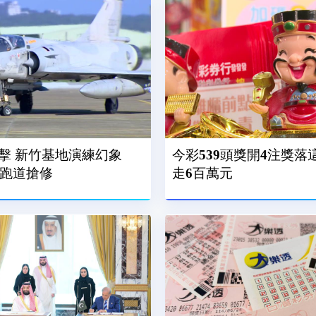
擊 新竹基地演練幻象
今彩539頭獎開4注獎落
、跑道搶修
走6百萬元