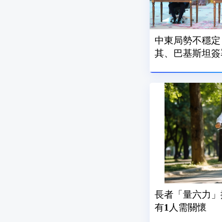
中東局勢不穩定
其、巴基斯坦簽
長者「量六力」
有1人需關懷