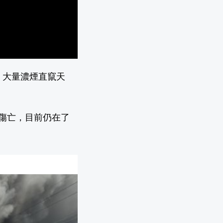
，大量濃煙直竄天
傷亡，目前仍在了