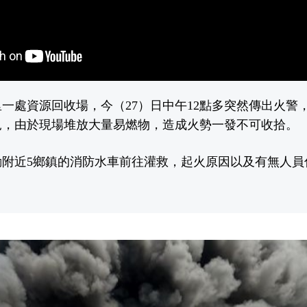
一處資源回收場，今（27）日中午12點多突然傳出火警
見，由於現場堆放大量易燃物，造成火勢一發不可收拾。
動附近5鄉鎮的消防水車前往灌救，起火原因以及有無人員