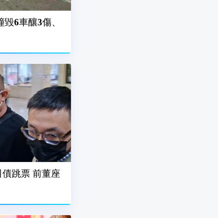
撞毀6車釀3傷、
債跳票 前董座