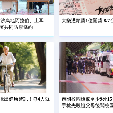
 沙烏地阿拉伯、土耳
大樂透頭獎1億開獎 8/
署共同防禦條約
揪出健康警訊！每4人就
泰國校園槍擊至少9死15
手槍先殺祖父母後闖校