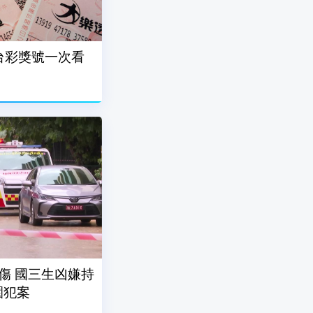
7台彩獎號一次看
傷 國三生凶嫌持
園犯案