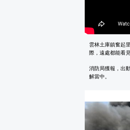
雲林土庫鎮奮起里
際，遠處都能看
消防局獲報，出
解當中。