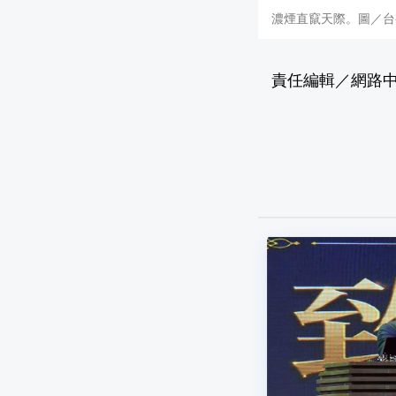
濃煙直竄天際。圖／台
責任編輯／網路