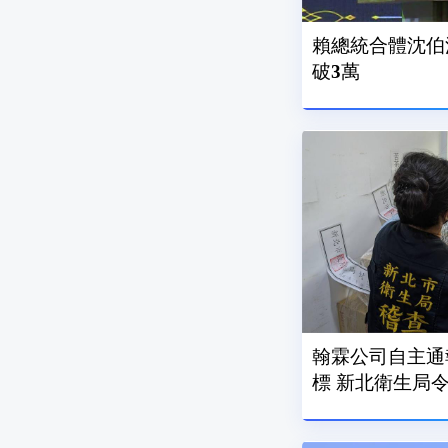
賴總統合體沈伯
破3萬
翰霖公司自主通
標 新北衛生局