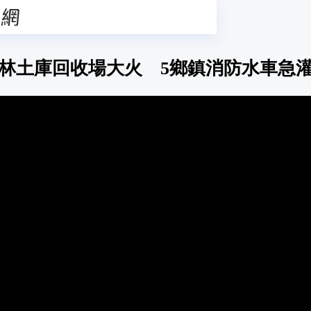
林土庫回收場大火 5鄉鎮消防水車急