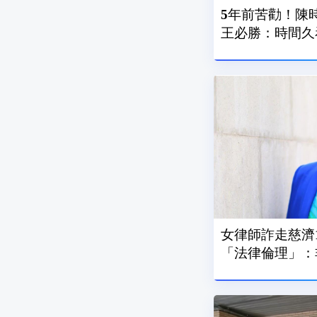
5年前苦勸！陳
王必勝：時間久
女律師詐走慈濟1
「法律倫理」：