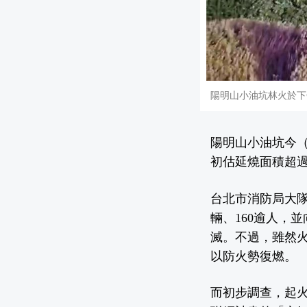
陽明山小油坑林火於下
陽明山小油坑今（
初估延燒面積超過
台北市消防局大隊
輛、160逾人，
滅。不過，雖然
以防火勢復燃。
而初步調查，起