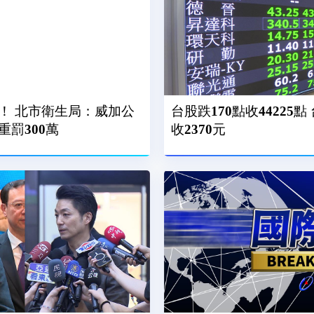
！ 北市衛生局：威加公
台股跌170點收44225
罰300萬
收2370元