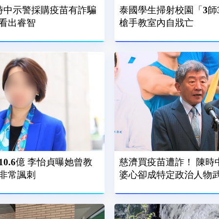
時中示警採購疫苗有詐騙
泰國學生掃射校園「3師
看出睿智
槍手教室內自戕亡
0.6億 李怡貞曝她曾教
慈濟買疫苗遭詐！ 陳時
非常諷刺
婆心卻成特定政治人物