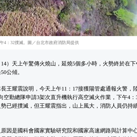
午4：32撲滅。圖／台北市政府消防局提供
14）天上午驚傳火燒山，延燒5個多小時，火勢終於在下午
50公傾。
長王耀震說明，今天上午11：17接獲陽管處通報火警，陸
並向空勤總隊申請3架次直升機執行高空滅火作業，下午4：
火勢已經撲滅，但王耀震指出，山上風大，消防人員仍持
火原因是國科會國家實驗研究院和國家高速網路與計算中