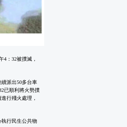
4：32被撲滅，
續派出50多台車
32已順利將火勢撲
續進行殘火處理，
心執行民生公共物