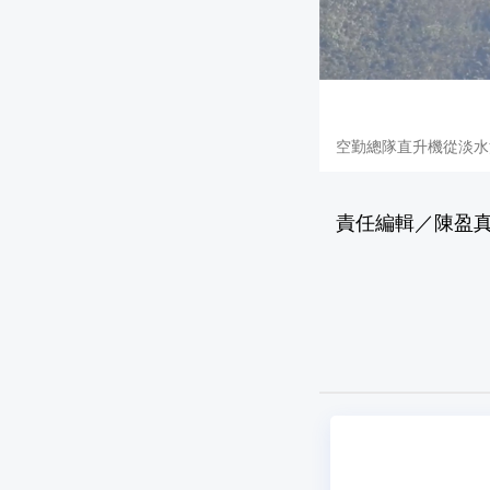
空勤總隊直升機從淡水
責任編輯／陳盈