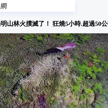
明山林火撲滅了！ 狂燒5小時.超過50