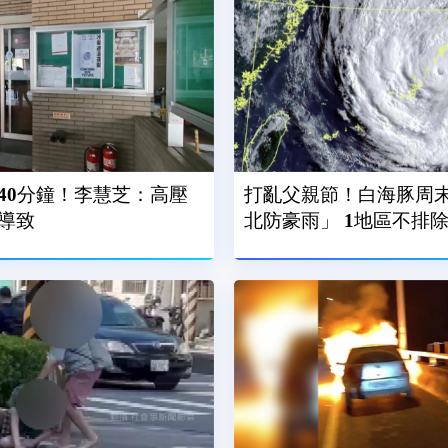
40分鐘！李慧芝：高壓
打亂父親節！白海豚周
導致
北防豪雨」 1地區不排