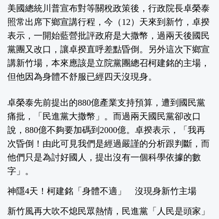
美國總統川普宣布對等關稅政策後，行政院長卓榮泰
照常出席下鄉宣講行程，今（12）天來到新竹，卓揆
表示，一開始藍營批評政府是大撒幣，過兩天後國民
黨團又改口，讓卓揆直呼差點昏倒。另外這次下鄉宣
講新竹場，本來應該是立院黨團總召柯建銘的主場，
但他因為身體不舒服已經四天沒現身。
卓榮泰先前提出的880億產業支持預算，遭到國民黨
痛批，「民進黨大撒幣」。而過兩天國民黨卻改口
說，880億不夠要加碼到2000億。卓揆表示，「我再
次昏倒！由此可見我們是經過嚴謹的分析跟判斷，而
他們只是為討好國人，提出沒有一個科學依據的數
字」。
神隱4天！柯建銘「身體不適」 沒現身新竹主場
新竹風再大吹不熄民眾熱情，民進黨「人民是頭家」