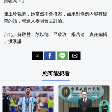
抽驗嗎？」
陳玉珍強調，她當然不會撤案，如果對條例內容有疑
問的話，就進入委員會去討論。
台北／蘇敬哲、彭以德、呂欣玫、楊岳達 責任編輯
／洪季謙
您可能想看