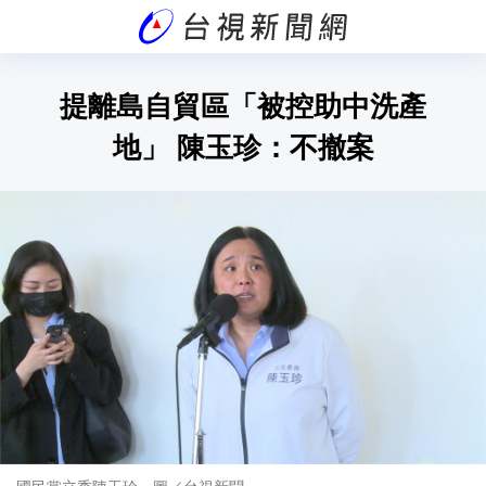
提離島自貿區「被控助中洗產
地」 陳玉珍：不撤案