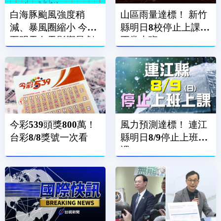
白海豚颱風強度稍
山區雨量達標！ 新竹
減、暴風圈縮小 今晚
縣明日8校停止上課、
至明天白天影響最劇
正常上班
烈
今彩539頭獎800萬！
風力預測達標！ 連江
台彩8/8獎號一次看
縣明日8/9停止上班上
課