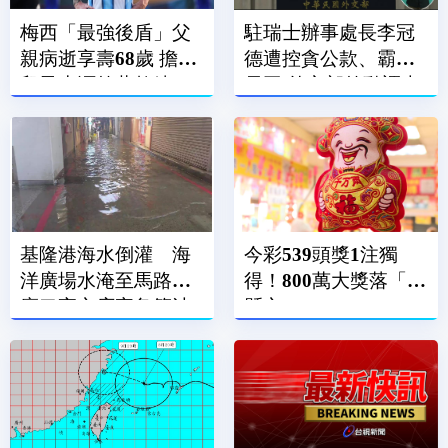
梅西「最強後盾」父
駐瑞士辦事處長李冠
親病逝享壽68歲 擔任
德遭控貪公款、霸凌
兒子生涯啟蒙教練、
員工 外交部啟動調查
經紀人
基隆港海水倒灌 海
今彩539頭獎1注獨
洋廣場水淹至馬路、
得！800萬大獎落「這
廟口夜市店家急築沙
縣市」
包牆擋水