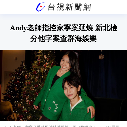
Andy老師指控家寧案延燒 新北檢
分他字案查群海娛樂