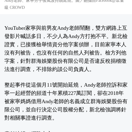
Andy老師、家寧分手後風波持續延燒。圖／翻攝自Facebook@眾量
級 CROWD
YouTuber家寧與前男友Andy老師鬧翻，雙方網路上互
發影片喊話多日，不少人為Andy方打抱不平。新北檢
證實，已接獲檢舉情資分他字案偵辦，目前家寧本人
沒有列被告，也沒有任何的自然人列被告。檢方列他
字案，針對群海娛樂股份有限公司是否違反稅捐稽徵
法進行調查，不排除約談公司負責人。
整起事件從這個月11號開始延燒，Andy老師控訴和家
寧一起經營的頻道十年累積227萬訂閱，卻在2018年
被家寧媽媽借用Andy老師的名義成立群海娛樂股份有
限公司，並自行決定公司股權分配，新北檢強調將針
對相關事證進行調查。