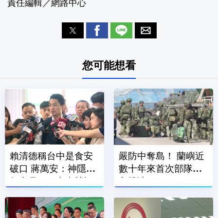
責任編輯／網路中心
您可能想看
賴清德稱台中是食安
嚴防中奪島！ 蘭嶼近
破口 蔣萬安：神隱一
數十年來首次部隊登
個多月、一出來就卸
島操演
責