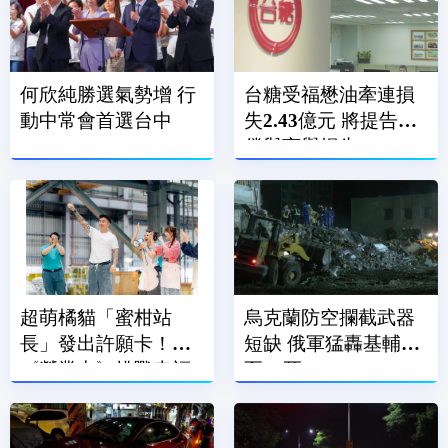
何欣純勝選氣勢增 行
台糖受福懋油牽連損
動中常會首選台中
失2.43億元 將提告求
償與商譽損失
超萌橘貓「蜜柑站
烏克蘭防空攔截武器
長」發出許願卡！
短缺 俄軍猛轟基輔增
《營業中》挑戰幸福
至17死
小夜市