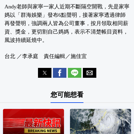
Andy老師與家寧一家人近期不斷隔空開戰，先是家寧
媽以「群海娛樂」發布6點聲明，接著家寧透過律師
再發聲明，強調兩人皆為公司董事，按月領取相同薪
資、獎金，更切割自己媽媽，表示不清楚帳目資料，
風波持續延燒中。
台北 ／李承庭 責任編輯／施佳宜
您可能想看