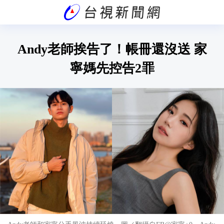
Andy老師挨告了！帳冊還沒送 家
寧媽先控告2罪