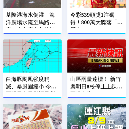
基隆港海水倒灌 海
今彩539頭獎1注獨
洋廣場水淹至馬路、
得！800萬大獎落「這
廟口夜市店家急築沙
縣市」
包牆擋水
白海豚颱風強度稍
山區雨量達標！ 新竹
減、暴風圈縮小 今晚
縣明日8校停止上課、
至明天白天影響最劇
正常上班
烈