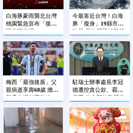
白海豚豪雨襲北台灣
今最靠近台灣！白海
桃園緊急宣布「復興
豚「瘦身」19縣市防
區停班停課」
強風 最快明晨解警報
梅西「最強後盾」父
駐瑞士辦事處長李冠
親病逝享壽68歲 擔任
德遭控貪公款、霸凌
兒子生涯啟蒙教練、
員工 外交部啟動調查
經紀人