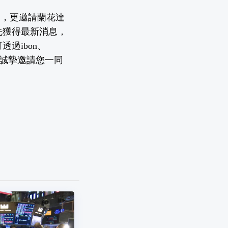
動，更邀請蘭花達
先獲得最新消息，
過ibon、
府誠摯邀請您一同