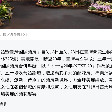
區。圖／農業部提供
花會議暨臺灣國際蘭展」自3月8日至3月23日在臺灣蘭花生
林325號）美麗開展！睽違20年，臺灣再次爭取到三年
國際蘭展合併舉辦，以「下一個20年-NEXT 20」作為
館、五十場次會議論壇，透過精彩多元的蘭花展、專業演
永續、創新、傳承」的蘭展新境界，向全球美麗綻放。開
女性在各個領域的貢獻和成就，女性朋友在3月8日當天
這場美麗的蘭花饗宴。
層樓