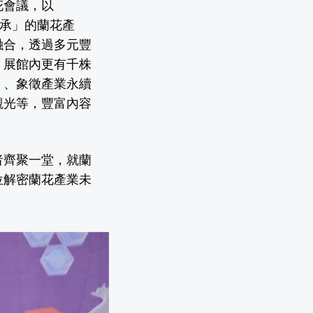
花會議，以
傳承」的蘭花產
融合，透過多元豐
；展館內更有千株
」、象徵產業永續
觀光等，豐富內容
者齊聚一堂，就蘭
位解密蘭花產業未