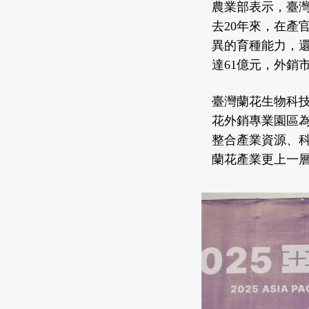
農業部表示，臺
去20年來，在產
異的育種能力，還
達61億元，外銷
臺灣蘭花生物科技
花外銷專業園區為
整合產業資源、
蘭花產業更上一