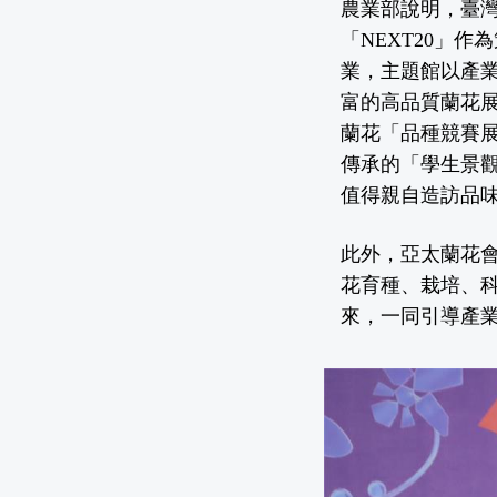
農業部說明，臺灣
「NEXT20」
業，主題館以產
富的高品質蘭花
蘭花「品種競賽
傳承的「學生景
值得親自造訪品
此外，亞太蘭花會
花育種、栽培、
來，一同引導產