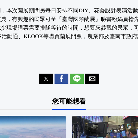
，本次蘭展期間另每日安排不同DIY、花藝設計表演活
寶典，有興趣的民眾可至「臺灣國際蘭展」臉書粉絲頁搶
少現場購票需要排隊等待的時間，想要來參觀的民眾，可透
PASS活動通、KLOOK等購買蘭展門票，農業部及臺南市政
您可能想看