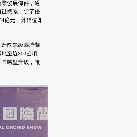
產業發展條件，過
值鏈體系，除了優
64億元，外銷值即
打造國際級臺灣蘭
地至近300公頃，
園區轉型升級，讓