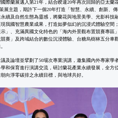
國際蘭展邁入第21年，結合睽違20年再次回歸的亞太蘭
作為策展主題，期許下一個20年打造「智慧、永續、創新、
業永續及自然生態為靈感，將蘭花與地景美學、光影科技
展現我國智慧農業成果，打造如夢似幻的沉浸式體驗空間
展示」、充滿異國文化特色的「海內外景觀布置競賽專區
觀競賽」及跨域結合的數位沉浸體驗、台糖烏樹林五分車
味。
議及論壇並擘劃了50場次專業演講，邀集國內外專家學
科學和保育進行演講交流，研討蘭花產業永續發展，全方
業朝向淨零碳排之永續目標，與地球共好。