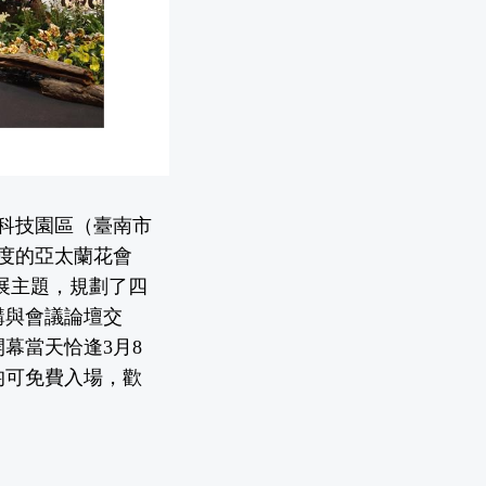
物科技園區（臺南市
一度的亞太蘭花會
策展主題，規劃了四
講與會議論壇交
幕當天恰逢3月8
均可免費入場，歡