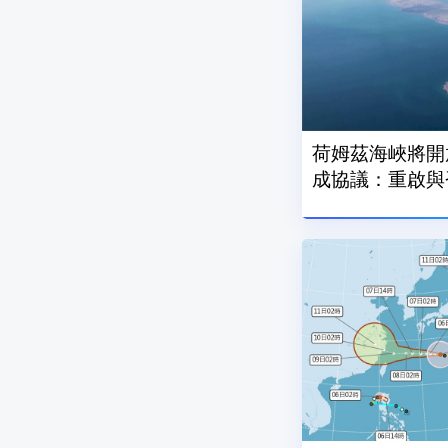
荷姆茲海峽將開
成協議：重啟與