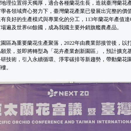
灣地理位置得天獨厚，適合各種蘭花生長，造就臺灣蘭花
官學各領域齊心努力下，臺灣蘭花產業已發展出完整的價
有良好的生產模式與專業化的分工，113年蘭花年產值達
市場遍及世界60餘國，成為我國主要外銷旗艦農產品。
園區為重要蘭花生產聚落，2022年由農業部接管後，以
願景，並即將轉型為「花卉產業創新園區」，預計擴充基
科研技術，引入永續循環、淨零碳排等新趨勢，帶動蘭花
層樓。