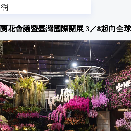
亞太蘭花會議暨臺灣國際蘭展 3／8起向全