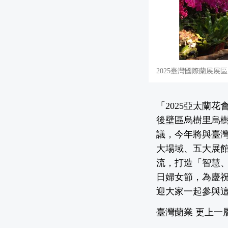
2025臺灣國際蘭展展
「2025亞太蘭
後壁區烏樹里烏樹
議，今年將與臺灣
大場域、五大展
流，打造「智慧、
日婦女節，為慶祝
迎大家一起參與
臺灣蘭業 更上一