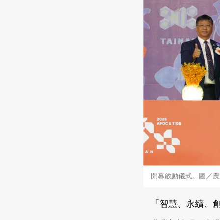
開幕啟動儀式。圖／農
「智慧、永續、