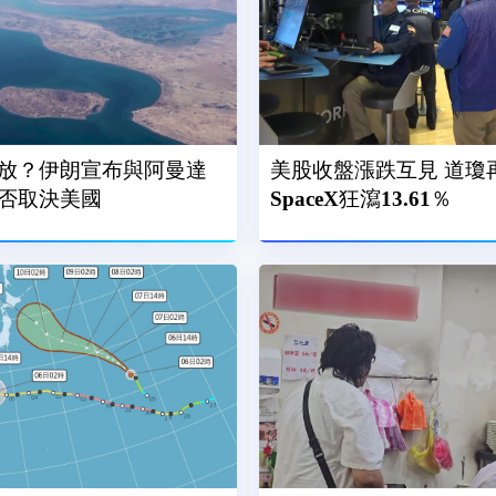
放？伊朗宣布與阿曼達
美股收盤漲跌互見 道瓊
否取決美國
SpaceX狂瀉13.61％