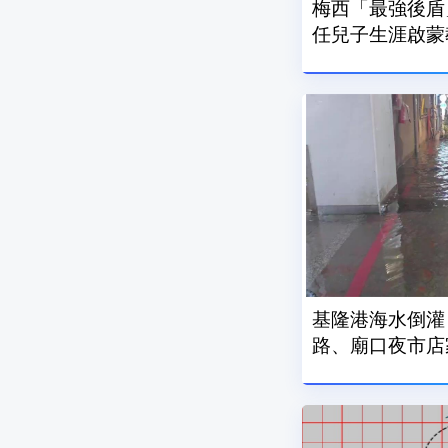
梅西「最強後盾
任兒子生涯啟蒙
基隆港海水倒灌
路、廟口夜市店