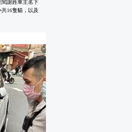
查閱謝姓車主名下
共16隻貓，以及