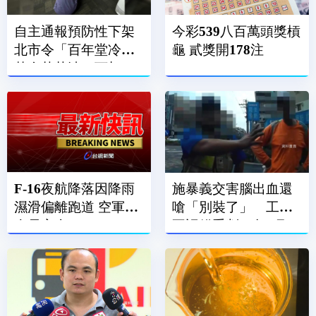
自主通報預防性下架
今彩539八百萬頭獎槓
北市令「百年堂冷壓
龜 貳獎開178注
黃金苦茶油」下架
F-16夜航降落因降雨
施暴義交害腦出血還
濕滑偏離跑道 空軍：
嗆「別裝了」 工人
人員安全
不認錯重判10年4月