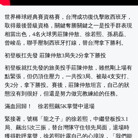
世界棒球經典賽資格賽，台灣成功復仇擊敗西班牙，
取得最後晉級資格，關鍵奪勝關鍵之一是投手群表現
相當出色，4名火球男莊陳仲敖、徐若熙、孫易磊、
曾峻岳，聯手壓制西班牙打線，替台灣拿下勝利。
初登板扛先發 莊陳仲敖3局失2分拿下勝投
初登板就扛先發的旅美投手莊陳仲敖，雖然剛上場有
點緊張，但仍頂住壓力，一共投3局、被敲4支安打、
失2分，拿下勝投。賽後，莊陳仲敖坦言，自己的狀
態沒有到很好，但還是努力做完教練給的任務。
滿血回歸！ 徐若熙飆5K掌聲中退場
緊接著，號稱「龍之子」的徐若熙，中繼登板投3.1
局、飆出5次三振，替台灣隊守住領先局面，退場時
獲得歡呼掌聲，徐若熙吐露自己的心境說，「我們能