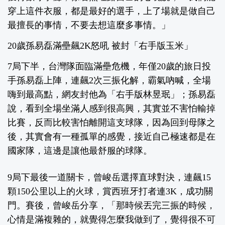
穿上這件衣服，都是最好的選手，上了場就是做自己
最擅長的事情，不要去想這麼多事情。」
20歲孫易磊滿壘飆2K怒吼 被封「右手版玉米」
7局下半，台灣隊面臨滿壘危機，年僅20歲的旅日投
手孫易磊上陣，連飆2次三振化解，霸氣吶喊，全場
嗨到最高點，網友封他為「右手版林昱珉」；孫易磊
說，看到全場坐滿人感到很高興，其實並不害怕輸掉
比賽，反而比較害怕離開這支球隊，因為回到母隊之
後，其實會有一種孤單的感覺，接近自己極速都是在
國家隊，這邊是讓他最舒服的球隊。
9局下最後一道關卡，曾峻岳選擇直球對決，連飆15
顆150公里以上的火球，賞西班牙打者連3K，成功關
門。賽後，曾峻岳分享，「那時候丟完三振的時候，
心情是滿複雜的，就覺得怎麼我做到了，覺得很不可