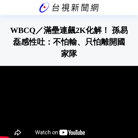
WBCQ／滿壘連飆2K化解！ 孫易
磊感性吐：不怕輸、只怕離開國
家隊