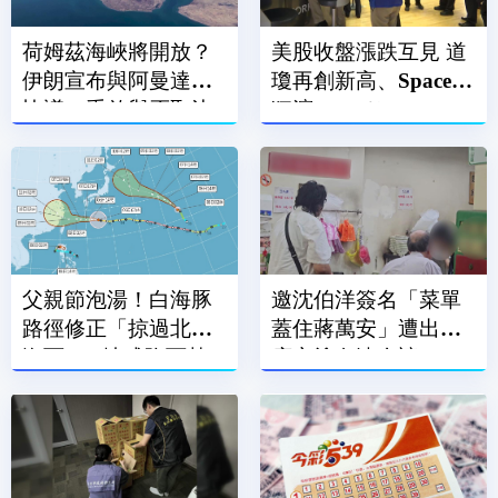
荷姆茲海峽將開放？
美股收盤漲跌互見 道
伊朗宣布與阿曼達成
瓊再創新高、SpaceX
協議：重啟與否取決
狂瀉13.61％
美國
父親節泡湯！白海豚
邀沈伯洋簽名「菜單
路徑修正「掠過北部
蓋住蔣萬安」遭出征
海面」 2地成降雨熱
店家塗白漆全遮了
區