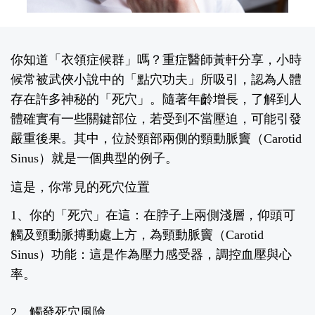
你知道「衣領症候群」嗎？
重症醫師黃軒
分享，小時
候常被武俠小說中的「點穴功夫」所吸引，認為人體
存在許多神秘的「死穴」。隨著年齡增長，了解到人
體確實有一些關鍵部位，若受到不當壓迫，可能引發
嚴重後果。其中，位於頸部兩側的頸動脈竇（
Carotid
Sinus
）就是一個典型的例子。
這是，你常見的死穴位置
1
、你的「
死穴」在這：
在脖子上兩側淺層，仰頭可
觸及頸動脈搏動處上方，為頸動脈竇（
Carotid
Sinus
）
功能：這是作為壓力感受器，調控血壓與心
率。
2
、觸發死穴風險