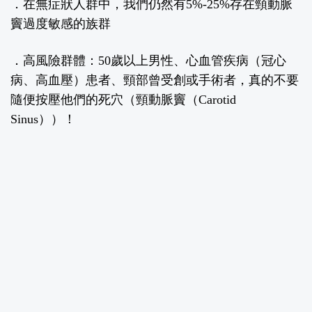
．在無症狀人群中，我們仍然有
5%-25%
存在頸動脈
竇過度敏感的族群
．高風險群體：
50
歲以上男性、心血管疾病（冠心
病、高血壓）患者、頸部曾受創或手術者，真的不要
隨便按壓他們的死穴（頸動脈竇（
Carotid
Sinus
））！