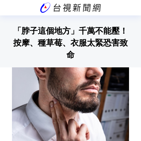
「脖子這個地方」千萬不能壓！
按摩、種草莓、衣服太緊恐害致
命