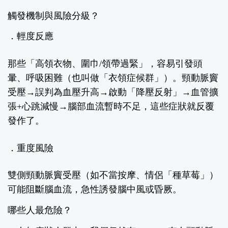
觸發機制與風險分級？
．輕度反應
那些「高領衣物、圍巾
/
領帶過緊」，容易引發頭
暈、呼吸困難（也叫做「衣領症候群」）。
頸動脈竇
受壓→誤判為血壓升高→啟動「降壓反射」→血管擴
張
+
心跳減慢→腦部血流暫時不足，這些症狀就反覆
發作了。
．
重度風險
雙側頸動脈竇受壓（如不當按摩、情侶「種草莓」）
可能阻斷腦血流，急性誘發腦中風或昏厥。
哪些人最危險？