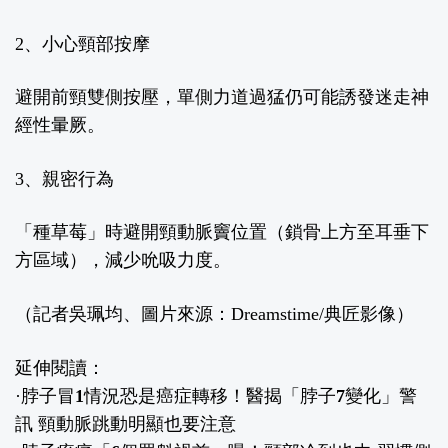
2
、小心頸部按摩
避開前頸雙側按壓，單側力道過猛仍可能誘發迷走神
經性暈厥。
3
、
親密行為
「種草莓」時避開頸動脈竇位置（鎖骨上方至耳垂下
方區域），減少吮吸力度。
（記者吳珮均、圖片來源：Dreamstime/典匠影像）
延伸閱讀：
·
脖子冒1情況恐是癌症轉移！醫揭「脖子7變化」警
訊 頸動脈跳動明顯也要注意