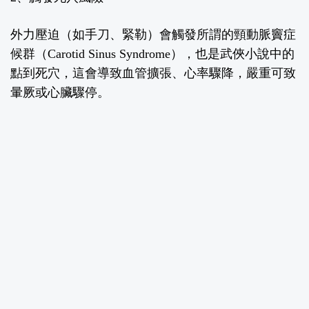
外力壓迫（如手刀、緊勒）會觸發所謂的頸動脈竇症
候群（
Carotid Sinus Syndrome
），也是武俠小說中的
點到死穴，這會導致血管擴張、心率驟降，嚴重可致
暈厥或心臟驟停。