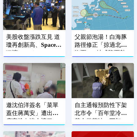
美股收盤漲跌互見 道
父親節泡湯！白海豚
瓊再創新高、SpaceX
路徑修正「掠過北部
狂瀉13.61％
海面」 2地成降雨熱
區
邀沈伯洋簽名「菜單
自主通報預防性下架
蓋住蔣萬安」遭出征
北市令「百年堂冷壓
店家塗白漆全遮了
黃金苦茶油」下架