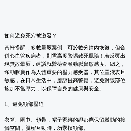
如何避免死穴被激發？
黃軒提醒，多數暈厥案例，可於數分鐘內恢復，但合
併心血管疾病者，則需高度警惕致死風險！若反覆出
現無故暈厥，建議就醫檢查頸動脈竇敏感度。
總之，
頸動脈竇作為人體重要的壓力感受器，其位置淺表且
敏感，在日常生活中，應該提高警覺，避免對該部位
施加不當壓力，以保障自身的健康與安全。
1
、避免頸部壓迫
衣領、圍巾
、領帶
，帽子緊綁的繩都應保留鬆動的接
觸空間，親密互動時，勿緊摟頸部。