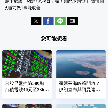
·
脖子痠痛「6個罪魁禍首」曝！頸部冷到也中 習慣側
臥睡前做1事能改善
您可能想看
台股早盤挫逾580點
荷姆茲海峽將開放？
台積電跌40元至2365
伊朗宣布與阿曼達成
元
協議：重啟與否取決
美國