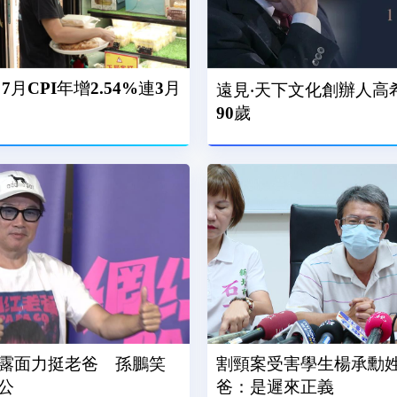
月CPI年增2.54%連3月
遠見‧天下文化創辦人高
90歲
露面力挺老爸 孫鵬笑
割頸案受害學生楊承勳姓
公
爸：是遲來正義