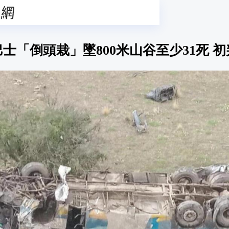
士「倒頭栽」墜800米山谷至少31死 