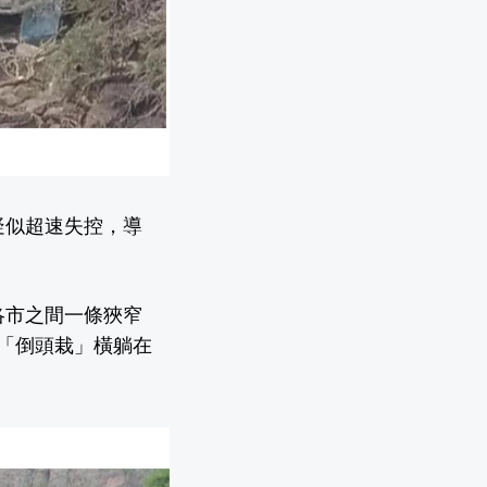
疑似超速失控，導
洛市之間一條狹窄
士「倒頭栽」橫躺在