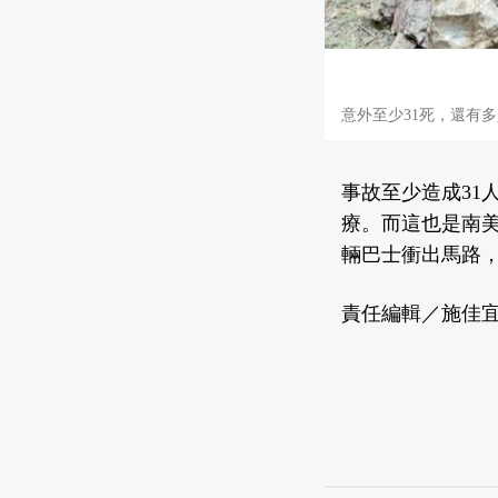
意外至少31死，還有
事故至少造成31
療。而這也是南
輛巴士衝出馬路，
責任編輯／施佳