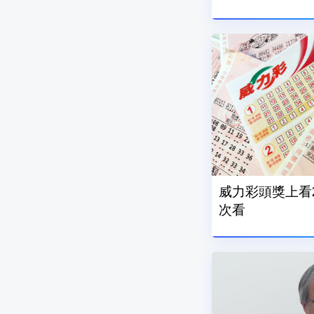
威力彩頭獎上看2
次看