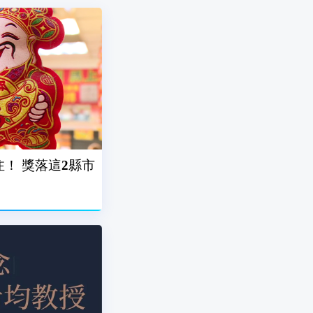
注！ 獎落這2縣市