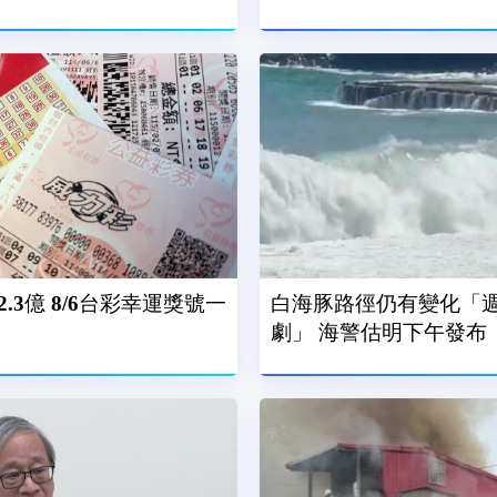
.3億 8/6台彩幸運獎號一
白海豚路徑仍有變化「
劇」 海警估明下午發布