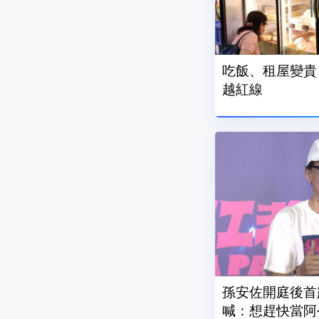
吃飯、租屋變貴 7
越紅線
孫安佐開庭後首
喊：想趕快當阿