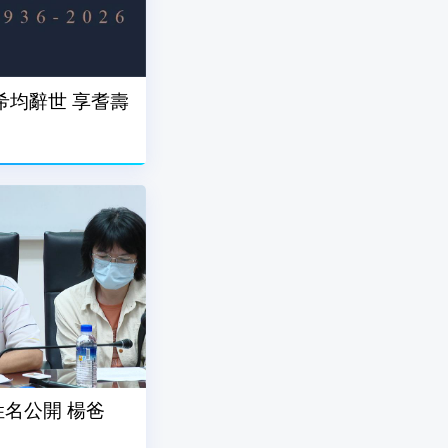
希均辭世 享耆壽
名公開 楊爸