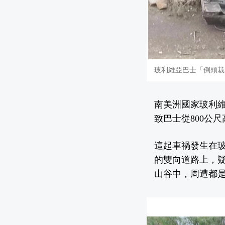
玻利維亞巴士「倒頭栽
南美洲國家玻利維
致巴士從800公
這起車禍發生在
的雙向道路上，疑
山谷中，周遭都