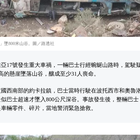
」墜800米山谷。圖／路透社
亞17號發生重大車禍，一輛巴士行經蜿蜒山路時，駕駛
尺高的懸崖墜落山谷，釀成至少31人喪命。
玻國西南部的約卡拉鎮，巴士當時行駛在波托西市和奧魯
似巴士超速才墜入800公尺深谷。事故發生後，整輛巴
是車輛零件、碎片，當地警消緊急搶救。