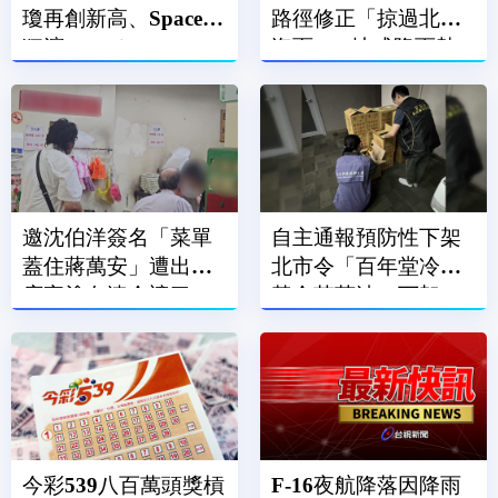
瓊再創新高、SpaceX
路徑修正「掠過北部
狂瀉13.61％
海面」 2地成降雨熱
區
邀沈伯洋簽名「菜單
自主通報預防性下架
蓋住蔣萬安」遭出征
北市令「百年堂冷壓
店家塗白漆全遮了
黃金苦茶油」下架
今彩539八百萬頭獎槓
F-16夜航降落因降雨