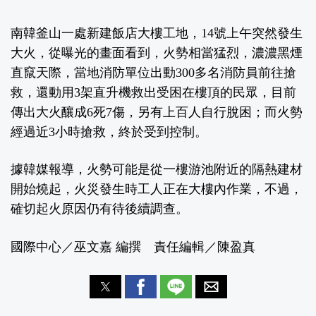
南韓釜山一處新建飯店大樓工地，14號上午突然發生
大火，
從曝光的畫面
看到，火勢相當猛烈，濃濃黑煙
直竄天際，當地消防單位出動300多名消防員前往搶
救，還動用3架直升機救出受困在樓頂的民眾，目前
傳出大火釀成6死7傷，另有上百人自行脫困；而火勢
經過近3小時搶救，終於受到控制。
據韓媒報導，火勢可能是從一樓游池附近的隔熱建材
開始燒起，火災發生時工人正在大樓內作業，不過，
確切起火原因仍有待後續調查。
國際中心／巫文嘉 編撰 責任編輯／陳盈真