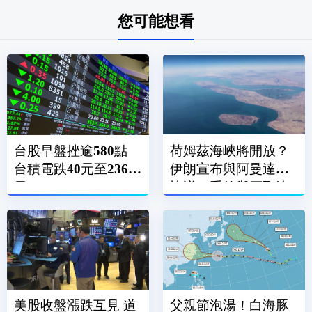
您可能想看
台股早盤挫逾580點
荷姆茲海峽將開放？
台積電跌40元至2365
伊朗宣布與阿曼達成
元
協議：重啟與否取決
美國
美股收盤漲跌互見 道
父親節泡湯！白海豚