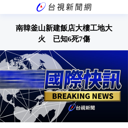
南韓釜山新建飯店大樓工地大
火 已知6死7傷