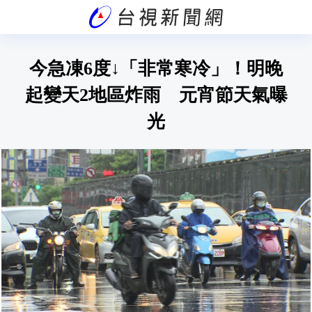
今急凍6度↓「非常寒冷」！明晚
起變天2地區炸雨 元宵節天氣曝
光