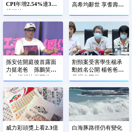
CPI年增2.54%連3月
高希均辭世 享耆壽90
越紅線
歲
孫安佐開庭後首露面
割頸案受害學生楊承
力挺老爸 孫鵬笑
勳姓名公開 楊爸爸：
喊：想趕快當阿公
是遲來正義
威力彩頭獎上看2.3億
白海豚路徑仍有變化