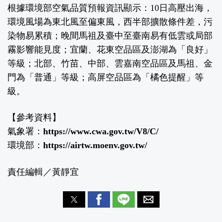
根據環境部空氣品質預報資訊顯示：10日高壓出海，
環境風場為東北風至偏東風，西半部擴散條件差，污
染物易累積；晚間馬祖及臺中至臺南易有低雲或局部
霧影響能見度；宜蘭、花東空品區及澎湖為「良好」
等級；北部、竹苗、中部、雲嘉南空品區及馬祖、金
門為「普通」等級；高屏空品區為「橘色提醒」等
級。
【參考資料】
氣象署：
https://www.cwa.gov.tw/V8/C/
環境部：
https://airtw.moenv.gov.tw/
責任編輯／黃靜宜