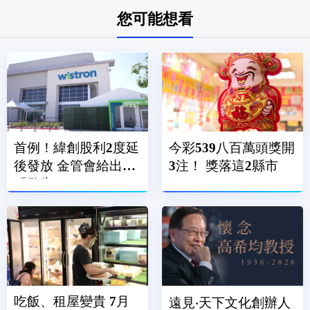
您可能想看
首例！緯創股利2度延
今彩539八百萬頭獎開
後發放 金管會給出
3注！ 獎落這2縣市
「警告」
吃飯、租屋變貴 7月
遠見‧天下文化創辦人