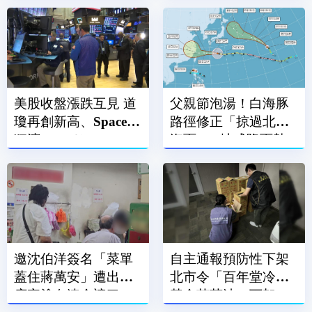
美國
美股收盤漲跌互見 道
父親節泡湯！白海豚
瓊再創新高、SpaceX
路徑修正「掠過北部
狂瀉13.61％
海面」 2地成降雨熱
區
邀沈伯洋簽名「菜單
自主通報預防性下架
蓋住蔣萬安」遭出征
北市令「百年堂冷壓
店家塗白漆全遮了
黃金苦茶油」下架