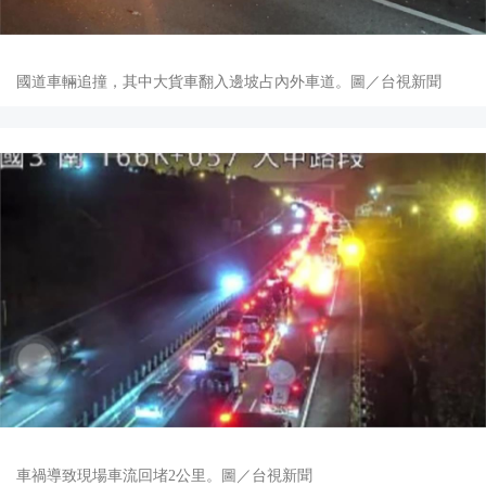
國道車輛追撞，其中大貨車翻入邊坡占內外車道。圖／台視新聞
車禍導致現場車流回堵2公里。圖／台視新聞