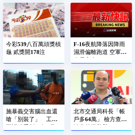
今彩539八百萬頭獎槓
F-16夜航降落因降雨
龜 貳獎開178注
濕滑偏離跑道 空軍：
人員安全
施暴義交害腦出血還
北市交通局科長「帳
嗆「別裝了」 工人
戶多64萬」 檢方查貪
不認錯重判10年4月
瀆意外揭善舉