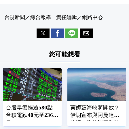
台視新聞／綜合報導 責任編輯／網路中心
您可能想看
台股早盤挫逾580點
荷姆茲海峽將開放？
台積電跌40元至2365
伊朗宣布與阿曼達成
元
協議：重啟與否取決