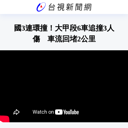
國3連環撞！大甲段6車追撞3人
傷 車流回堵2公里