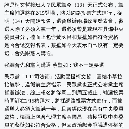
誰是柯文哲接班人？民眾黨今（13）天正式公布，黨
主席補選將在2/15登場，將以網路投票方式進行，從
明（14）天開始報名，還會舉辦兩場政見發表會，參
選人除了必須入黨一年，還必須曾是或現在具備中央
委員身分，檯面上包含黃國昌和蔡壁如都符合資格，
是否會遞交報名表，蔡壁如今天表示自己沒有一定要
選，會先跟黨內溝通。
強調會先和黨內溝通 蔡壁如：我不一定要選
民眾黨「1.11司法節」活動聲援柯文哲，團結小草拉
抬氣勢，遵循前主席指示，民眾黨也正式公布黨主席
補選辦法，線上報名將從周二到周五截止，補選投票
時間訂在2/15禮拜六，將採網路投票方式進行，而被
選舉人必須入黨滿一年，且曾經或現在具有中央委員
資格，檯面上包含代理主席黃國昌、積極爭取中央委
員的蔡壁如都符合資格，但因政治獻金爭議遭停權的