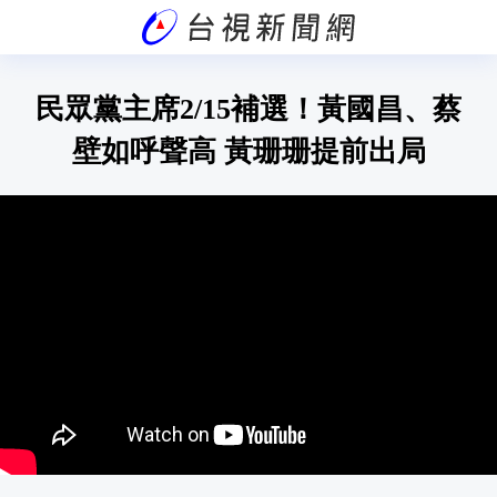
民眾黨主席2/15補選！黃國昌、蔡
壁如呼聲高 黃珊珊提前出局