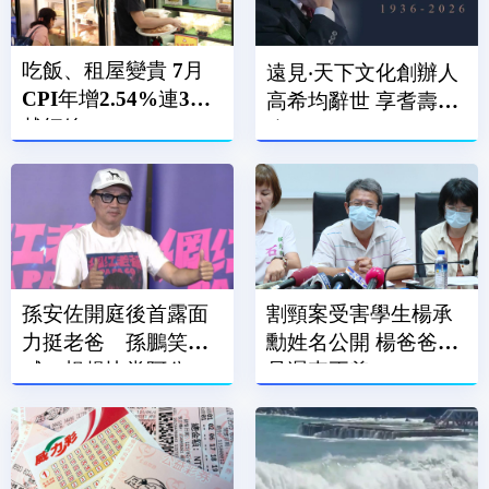
吃飯、租屋變貴 7月
遠見‧天下文化創辦人
CPI年增2.54%連3月
高希均辭世 享耆壽90
越紅線
歲
孫安佐開庭後首露面
割頸案受害學生楊承
力挺老爸 孫鵬笑
勳姓名公開 楊爸爸：
喊：想趕快當阿公
是遲來正義