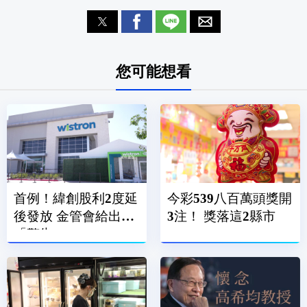
您可能想看
首例！緯創股利2度延
今彩539八百萬頭獎開
後發放 金管會給出
3注！ 獎落這2縣市
「警告」