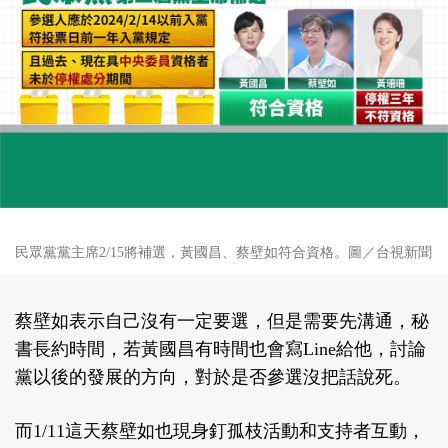
民眾黨黨主席2/15將補選，黃國昌、蔡壁如符合資格。圖／台視新聞
蔡壁如表示自己沒有一定要選，但是需要先溝通，秘
書長約時間，若黃國昌有時間也會寫Line給他，討論
黨以後的發展的方向，對於是否參選沒把話說死。
而1/11這天蔡壁如也現身釘孤枝活動和支持者互動，