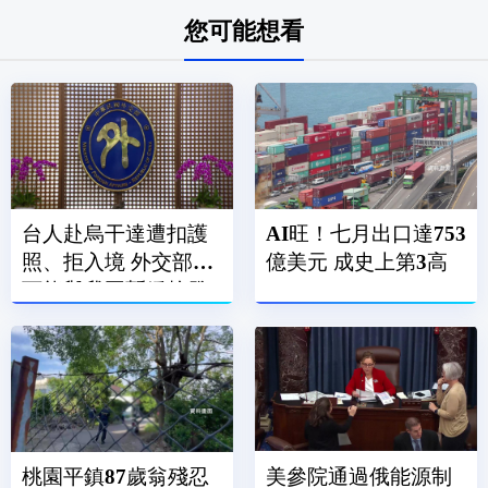
您可能想看
台人赴烏干達遭扣護
AI旺！七月出口達753
照、拒入境 外交部：
億美元 成史上第3高
可能與我國暫緩核發
簽證有關
桃園平鎮87歲翁殘忍
美參院通過俄能源制