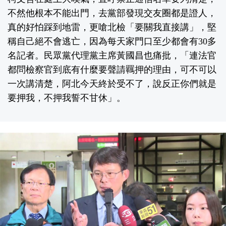
不然他根本不能出門，去黨部發現交友圈都是證人，
真的好怕踩到地雷，更嗆北檢「要關我直接講」，堅
稱自己絕不會逃亡，因為每天家門口至少都會有30多
名記者。民眾黨代理黨主席黃國昌也痛批，「連法官
都問檢察官到底有什麼要聲請羈押的理由，可不可以
一次講清楚，阿北今天終於受不了，說反正你們就是
要押我，不押我誓不甘休」。