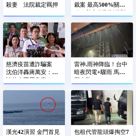
殺妻 法院裁定羈押
裁案 最高500%關
稅！普亭將列制裁對
象
慈濟疫苗遭詐騙案
雷神.雨神降臨！台中
沈伯洋轟蔣萬安：造
暗夜閃電+驟雨 馬路
謠的人不用負責？
變水路
漢光42演習 金門首見
包租代管龍頭爆掏空7