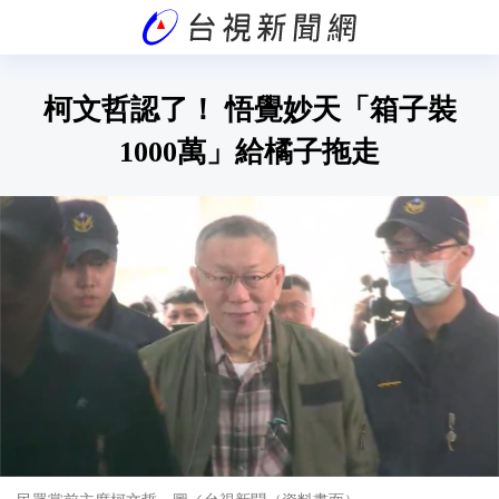
柯文哲認了！ 悟覺妙天「箱子裝
1000萬」給橘子拖走