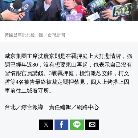
黃國昌痛批北檢。圖／台視新聞
威京集團主席沈慶京則是在羈押庭上大打悲情牌，強
調已經年近80，沒有想要東山再起，也表示自己沒有
習慣跟官員講錢。3戰羈押庭，檢辯激烈交鋒，柯文
哲等4名被告最終被裁定羈押禁見，四人上銬搭上囚
車前往土城看守所。
台北／綜合報導 責任編輯／網路中心