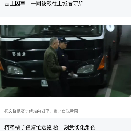
走上囚車，一同被載往土城看守所。
柯文哲戴著手銬走向囚車。圖／台視新聞
柯稱橘子僅幫忙送錢 檢：刻意淡化角色