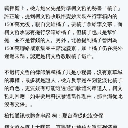
羈押庭上，檢方炮火先是對準柯文哲的秘書「橘子」
許芷瑜，提到柯文哲收取悟覺妙天裝在行李箱內的
1500萬元後，親自交給橘子，要橘子拿給李文宗，而
柯文哲承認有拖行李箱給橘子，但橘子也只是幫忙
拖，並不是管錢的人。另外，北檢提到橘子曾因為
1500萬聯絡威京集團主席沈慶京，加上橘子仍在境外
遲遲未歸，認定是柯文哲教唆橘子逃亡。
不過柯文哲的律師解釋橘子只是小秘書，沒有京華城
的職權，最多就是證人，檢方反擊是在刻意淡化橘子
的角色，更質疑有可能透過通訊軟體勾串證人，柯文
哲則回應「如果要用科技發達當作理由，那台灣從此
沒有交保」。
檢指通訊軟體會串證 柯：那台灣從此沒交保
柯文哲在庭上大嘆氣，直呼禁止通信名單要列清楚，