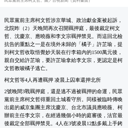
民眾黨前主席柯文哲。圖／台視新聞（資料畫面）
民眾黨前主席柯文哲涉京華城、政治獻金案被起訴，
北院昨（2）天晚間再次召開羈押庭，最後裁定柯文
哲、沈慶京、應曉薇和李文宗羈押禁見。而這回北檢
抗告的重點之一是在境外未歸的「橘子」許芷瑜，提
到柯文哲收取悟覺妙天裝在行李箱內的1500萬元後，
親自交給許芷瑜，要許芷瑜拿給李文宗，更認定是柯
文哲教唆橘子逃亡。
柯文哲等4人再遭羈押 凌晨上囚車還押北所
2號晚間3戰羈押庭，還是逃不過被羈押的命運，民眾
黨前主席柯文哲得重回土城看守所。同樣被臨時傳喚
出庭的威京集團主席沈慶京、台北市議員應曉薇、柯
辦前主任李文宗，在經過幾個小時的庭審後，法官最
後裁定全部羈押禁見。4人在3號凌晨12點多戴上手銬